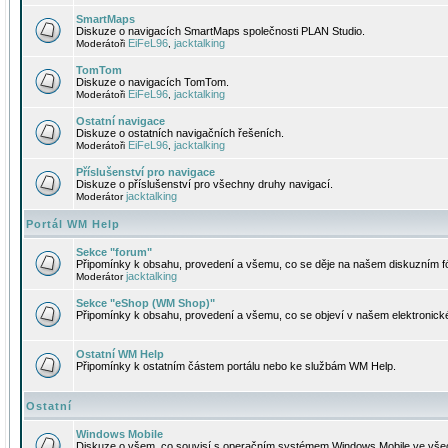
SmartMaps
Diskuze o navigacích SmartMaps společnosti PLAN Studio.
EiFeL96
jacktalking
Moderátoři
,
TomTom
Diskuze o navigacích TomTom.
EiFeL96
jacktalking
Moderátoři
,
Ostatní navigace
Diskuze o ostatních navigačních řešeních.
EiFeL96
jacktalking
Moderátoři
,
Příslušenství pro navigace
Diskuze o příslušenství pro všechny druhy navigací.
jacktalking
Moderátor
Portál WM Help
Sekce "forum"
Připomínky k obsahu, provedení a všemu, co se děje na našem diskuzním f
jacktalking
Moderátor
Sekce "eShop (WM Shop)"
Připomínky k obsahu, provedení a všemu, co se objeví v našem elektronic
Ostatní WM Help
Připomínky k ostatním částem portálu nebo ke službám WM Help.
Ostatní
Windows Mobile
Diskuze o všem, co souvisí s operačním systémem Windows Mobile ve všec