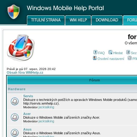
fo
O všem
FAQ
Hledat
Sez
Osobní nastavení
Při
Právě je pá 07. srpen, 2026 20:42
Obsah fóra WMHelp.cz
Fórum
Hardware
Servis
Diskuze o technických potížích a opravách Windows Mobile produktů (samo
http://servis.wmhelp.cz).
jacktalking
Moderátor
Acer
Diskuze o Windows Mobile zařízeních značky Acer.
jacktalking
Moderátor
Asus
Diskuze o Windows Mobile zařízeních značky Asus.
jacktalking
Moderátor