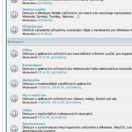
jacktalking
Moderátor
Ostatní značky
Diskuze o Windows Mobile zařízeních, pro které zde neexistuje samostatná 
Motorola, Symbol, Toshiba, Yakumo, ...).
jacktalking
Moderátor
Příslušenství
Obtížně zařaditelné příspěvky související nějak s hardwarem pro Windows M
jacktalking
Moderátor
Software
Office
Diskuze o aplikacích určených pro kancelářské a firemní využití, pro organiz
EiFeL96
jacktalking
Moderátoři
,
Komunikace
Diskuze o aplikacích určených pro telefonování nebo elektronickou komunika
EiFeL96
jacktalking
Moderátoři
,
Multimédia
Diskuze o multimediálně zaměřených aplikacích.
cHaOOs
EiFeL96
jacktalking
Moderátoři
,
,
Hry a volný čas
Diskuze o aplikacích určených pro zábavu, hobby, životní styl atp.
cHaOOs
EiFeL96
jacktalking
Moderátoři
,
,
Utility
Diskuze o nejrůznějších softwarových nástrojích.
EiFeL96
jacktalking
Moderátoři
,
Synchronizace
Diskuze o synchronizaci mezi kapesním zařízením a Windows, MacOS, Linux
desktopovými systémy.