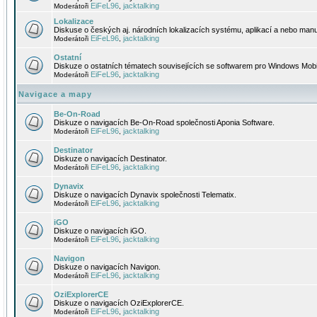
EiFeL96
jacktalking
Moderátoři
,
Lokalizace
Diskuse o českých aj. národních lokalizacích systému, aplikací a nebo manu
EiFeL96
jacktalking
Moderátoři
,
Ostatní
Diskuze o ostatních tématech souvisejících se softwarem pro Windows Mobi
EiFeL96
jacktalking
Moderátoři
,
Navigace a mapy
Be-On-Road
Diskuze o navigacích Be-On-Road společnosti Aponia Software.
EiFeL96
jacktalking
Moderátoři
,
Destinator
Diskuze o navigacích Destinator.
EiFeL96
jacktalking
Moderátoři
,
Dynavix
Diskuze o navigacích Dynavix společnosti Telematix.
EiFeL96
jacktalking
Moderátoři
,
iGO
Diskuze o navigacích iGO.
EiFeL96
jacktalking
Moderátoři
,
Navigon
Diskuze o navigacích Navigon.
EiFeL96
jacktalking
Moderátoři
,
OziExplorerCE
Diskuze o navigacích OziExplorerCE.
EiFeL96
jacktalking
Moderátoři
,