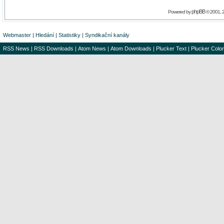
phpBB
Powered by
© 2001, 
Webmaster
|
Hledání
|
Statistiky
|
Syndikační kanály
RSS News
|
RSS Downloads
|
Atom News
|
Atom Downloads
|
Plucker Text
|
Plucker Color