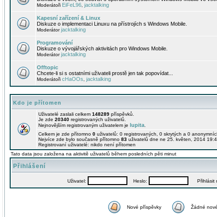
EiFeL96
jacktalking
Moderátoři
,
Kapesní zařízení & Linux
Diskuze o implementaci Linuxu na přístrojích s Windows Mobile.
jacktalking
Moderátor
Programování
Diskuze o vývojářských aktivitách pro Windows Mobile.
jacktalking
Moderátor
Offtopic
Chcete-li si s ostatními uživateli prostě jen tak popovídat...
cHaOOs
jacktalking
Moderátoři
,
Kdo je přítomen
Uživatelé zaslali celkem
148289
příspěvků.
Je zde
20340
registrovaných uživatelů.
lupita
Nejnovějším registrovaným uživatelem je
.
Celkem je zde přítomno
0
uživatelů: 0 registrovaných, 0 skrytých a 0 anonymní
Nejvíce zde bylo současně přítomno
83
uživatelů dne ne 25. květen, 2014 19:4
Registrovaní uživatelé: nikdo není přítomen
Tato data jsou založena na aktivitě uživatelů během posledních pěti minut
Přihlášení
Uživatel:
Heslo:
Přihlásit m
Nové příspěvky
Žádné nové