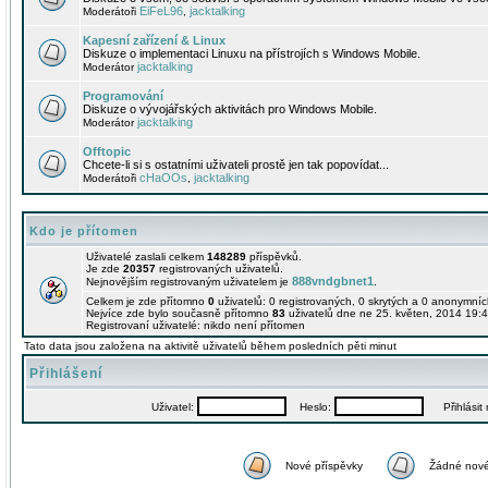
EiFeL96
jacktalking
Moderátoři
,
Kapesní zařízení & Linux
Diskuze o implementaci Linuxu na přístrojích s Windows Mobile.
jacktalking
Moderátor
Programování
Diskuze o vývojářských aktivitách pro Windows Mobile.
jacktalking
Moderátor
Offtopic
Chcete-li si s ostatními uživateli prostě jen tak popovídat...
cHaOOs
jacktalking
Moderátoři
,
Kdo je přítomen
Uživatelé zaslali celkem
148289
příspěvků.
Je zde
20357
registrovaných uživatelů.
888vndgbnet1
Nejnovějším registrovaným uživatelem je
.
Celkem je zde přítomno
0
uživatelů: 0 registrovaných, 0 skrytých a 0 anonymní
Nejvíce zde bylo současně přítomno
83
uživatelů dne ne 25. květen, 2014 19:4
Registrovaní uživatelé: nikdo není přítomen
Tato data jsou založena na aktivitě uživatelů během posledních pěti minut
Přihlášení
Uživatel:
Heslo:
Přihlásit m
Nové příspěvky
Žádné nové