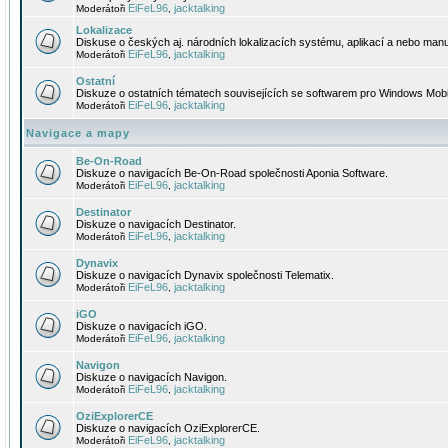
EiFeL96
jacktalking
Moderátoři
,
Lokalizace
Diskuse o českých aj. národních lokalizacích systému, aplikací a nebo manu
EiFeL96
jacktalking
Moderátoři
,
Ostatní
Diskuze o ostatních tématech souvisejících se softwarem pro Windows Mobi
EiFeL96
jacktalking
Moderátoři
,
Navigace a mapy
Be-On-Road
Diskuze o navigacích Be-On-Road společnosti Aponia Software.
EiFeL96
jacktalking
Moderátoři
,
Destinator
Diskuze o navigacích Destinator.
EiFeL96
jacktalking
Moderátoři
,
Dynavix
Diskuze o navigacích Dynavix společnosti Telematix.
EiFeL96
jacktalking
Moderátoři
,
iGO
Diskuze o navigacích iGO.
EiFeL96
jacktalking
Moderátoři
,
Navigon
Diskuze o navigacích Navigon.
EiFeL96
jacktalking
Moderátoři
,
OziExplorerCE
Diskuze o navigacích OziExplorerCE.
EiFeL96
jacktalking
Moderátoři
,