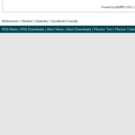
phpBB
Powered by
© 2001, 
Webmaster
|
Hledání
|
Statistiky
|
Syndikační kanály
RSS News
|
RSS Downloads
|
Atom News
|
Atom Downloads
|
Plucker Text
|
Plucker Color