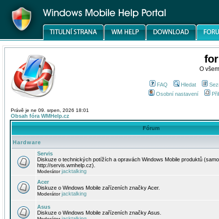
fo
O všem
FAQ
Hledat
Sez
Osobní nastavení
Při
Právě je ne 09. srpen, 2026 18:01
Obsah fóra WMHelp.cz
Fórum
Hardware
Servis
Diskuze o technických potížích a opravách Windows Mobile produktů (samo
http://servis.wmhelp.cz).
jacktalking
Moderátor
Acer
Diskuze o Windows Mobile zařízeních značky Acer.
jacktalking
Moderátor
Asus
Diskuze o Windows Mobile zařízeních značky Asus.
jacktalking
Moderátor