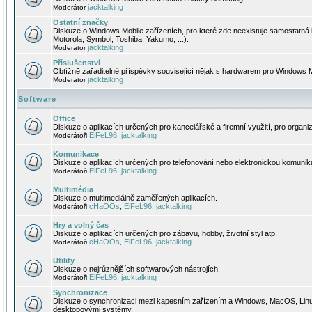
jacktalking
Moderátor
Ostatní značky
Diskuze o Windows Mobile zařízeních, pro které zde neexistuje samostatná 
Motorola, Symbol, Toshiba, Yakumo, ...).
jacktalking
Moderátor
Příslušenství
Obtížně zařaditelné příspěvky související nějak s hardwarem pro Windows M
jacktalking
Moderátor
Software
Office
Diskuze o aplikacích určených pro kancelářské a firemní využití, pro organiz
EiFeL96
jacktalking
Moderátoři
,
Komunikace
Diskuze o aplikacích určených pro telefonování nebo elektronickou komunika
EiFeL96
jacktalking
Moderátoři
,
Multimédia
Diskuze o multimediálně zaměřených aplikacích.
cHaOOs
EiFeL96
jacktalking
Moderátoři
,
,
Hry a volný čas
Diskuze o aplikacích určených pro zábavu, hobby, životní styl atp.
cHaOOs
EiFeL96
jacktalking
Moderátoři
,
,
Utility
Diskuze o nejrůznějších softwarových nástrojích.
EiFeL96
jacktalking
Moderátoři
,
Synchronizace
Diskuze o synchronizaci mezi kapesním zařízením a Windows, MacOS, Linux
desktopovými systémy.