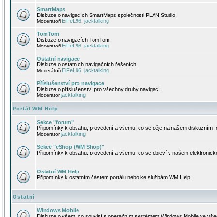
SmartMaps
Diskuze o navigacích SmartMaps společnosti PLAN Studio.
EiFeL96
jacktalking
Moderátoři
,
TomTom
Diskuze o navigacích TomTom.
EiFeL96
jacktalking
Moderátoři
,
Ostatní navigace
Diskuze o ostatních navigačních řešeních.
EiFeL96
jacktalking
Moderátoři
,
Příslušenství pro navigace
Diskuze o příslušenství pro všechny druhy navigací.
jacktalking
Moderátor
Portál WM Help
Sekce "forum"
Připomínky k obsahu, provedení a všemu, co se děje na našem diskuzním f
jacktalking
Moderátor
Sekce "eShop (WM Shop)"
Připomínky k obsahu, provedení a všemu, co se objeví v našem elektronic
Ostatní WM Help
Připomínky k ostatním částem portálu nebo ke službám WM Help.
Ostatní
Windows Mobile
Diskuze o všem, co souvisí s operačním systémem Windows Mobile ve všec