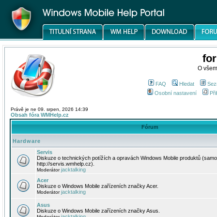
fo
O všem
FAQ
Hledat
Sez
Osobní nastavení
Při
Právě je ne 09. srpen, 2026 14:39
Obsah fóra WMHelp.cz
Fórum
Hardware
Servis
Diskuze o technických potížích a opravách Windows Mobile produktů (samo
http://servis.wmhelp.cz).
jacktalking
Moderátor
Acer
Diskuze o Windows Mobile zařízeních značky Acer.
jacktalking
Moderátor
Asus
Diskuze o Windows Mobile zařízeních značky Asus.
jacktalking
Moderátor