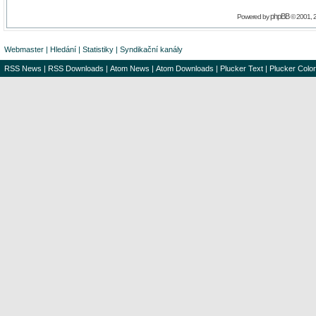
phpBB
Powered by
© 2001, 
Webmaster
|
Hledání
|
Statistiky
|
Syndikační kanály
RSS News
|
RSS Downloads
|
Atom News
|
Atom Downloads
|
Plucker Text
|
Plucker Color