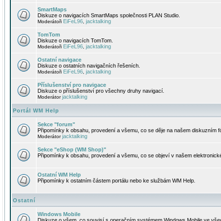
SmartMaps
Diskuze o navigacích SmartMaps společnosti PLAN Studio.
EiFeL96
jacktalking
Moderátoři
,
TomTom
Diskuze o navigacích TomTom.
EiFeL96
jacktalking
Moderátoři
,
Ostatní navigace
Diskuze o ostatních navigačních řešeních.
EiFeL96
jacktalking
Moderátoři
,
Příslušenství pro navigace
Diskuze o příslušenství pro všechny druhy navigací.
jacktalking
Moderátor
Portál WM Help
Sekce "forum"
Připomínky k obsahu, provedení a všemu, co se děje na našem diskuzním f
jacktalking
Moderátor
Sekce "eShop (WM Shop)"
Připomínky k obsahu, provedení a všemu, co se objeví v našem elektronic
Ostatní WM Help
Připomínky k ostatním částem portálu nebo ke službám WM Help.
Ostatní
Windows Mobile
Diskuze o všem, co souvisí s operačním systémem Windows Mobile ve všec