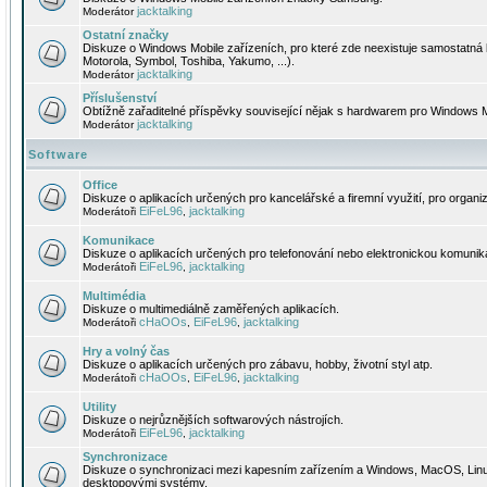
jacktalking
Moderátor
Ostatní značky
Diskuze o Windows Mobile zařízeních, pro které zde neexistuje samostatná 
Motorola, Symbol, Toshiba, Yakumo, ...).
jacktalking
Moderátor
Příslušenství
Obtížně zařaditelné příspěvky související nějak s hardwarem pro Windows M
jacktalking
Moderátor
Software
Office
Diskuze o aplikacích určených pro kancelářské a firemní využití, pro organiz
EiFeL96
jacktalking
Moderátoři
,
Komunikace
Diskuze o aplikacích určených pro telefonování nebo elektronickou komunika
EiFeL96
jacktalking
Moderátoři
,
Multimédia
Diskuze o multimediálně zaměřených aplikacích.
cHaOOs
EiFeL96
jacktalking
Moderátoři
,
,
Hry a volný čas
Diskuze o aplikacích určených pro zábavu, hobby, životní styl atp.
cHaOOs
EiFeL96
jacktalking
Moderátoři
,
,
Utility
Diskuze o nejrůznějších softwarových nástrojích.
EiFeL96
jacktalking
Moderátoři
,
Synchronizace
Diskuze o synchronizaci mezi kapesním zařízením a Windows, MacOS, Linux
desktopovými systémy.