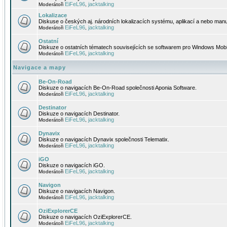
EiFeL96
jacktalking
Moderátoři
,
Lokalizace
Diskuse o českých aj. národních lokalizacích systému, aplikací a nebo manu
EiFeL96
jacktalking
Moderátoři
,
Ostatní
Diskuze o ostatních tématech souvisejících se softwarem pro Windows Mobi
EiFeL96
jacktalking
Moderátoři
,
Navigace a mapy
Be-On-Road
Diskuze o navigacích Be-On-Road společnosti Aponia Software.
EiFeL96
jacktalking
Moderátoři
,
Destinator
Diskuze o navigacích Destinator.
EiFeL96
jacktalking
Moderátoři
,
Dynavix
Diskuze o navigacích Dynavix společnosti Telematix.
EiFeL96
jacktalking
Moderátoři
,
iGO
Diskuze o navigacích iGO.
EiFeL96
jacktalking
Moderátoři
,
Navigon
Diskuze o navigacích Navigon.
EiFeL96
jacktalking
Moderátoři
,
OziExplorerCE
Diskuze o navigacích OziExplorerCE.
EiFeL96
jacktalking
Moderátoři
,