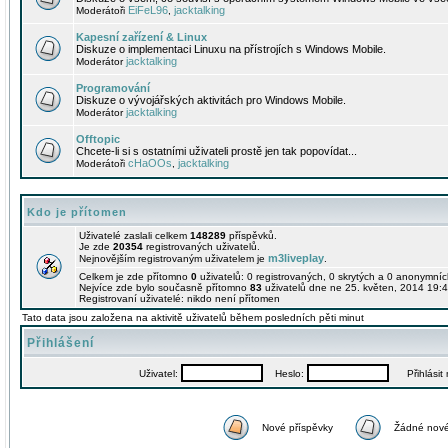
EiFeL96
jacktalking
Moderátoři
,
Kapesní zařízení & Linux
Diskuze o implementaci Linuxu na přístrojích s Windows Mobile.
jacktalking
Moderátor
Programování
Diskuze o vývojářských aktivitách pro Windows Mobile.
jacktalking
Moderátor
Offtopic
Chcete-li si s ostatními uživateli prostě jen tak popovídat...
cHaOOs
jacktalking
Moderátoři
,
Kdo je přítomen
Uživatelé zaslali celkem
148289
příspěvků.
Je zde
20354
registrovaných uživatelů.
m3liveplay
Nejnovějším registrovaným uživatelem je
.
Celkem je zde přítomno
0
uživatelů: 0 registrovaných, 0 skrytých a 0 anonymní
Nejvíce zde bylo současně přítomno
83
uživatelů dne ne 25. květen, 2014 19:4
Registrovaní uživatelé: nikdo není přítomen
Tato data jsou založena na aktivitě uživatelů během posledních pěti minut
Přihlášení
Uživatel:
Heslo:
Přihlásit m
Nové příspěvky
Žádné nové