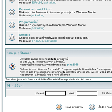
EiFeL96
jacktalking
Moderátoři
,
Kapesní zařízení & Linux
Diskuze o implementaci Linuxu na přístrojích s Windows Mobile.
jacktalking
Moderátor
Programování
Diskuze o vývojářských aktivitách pro Windows Mobile.
jacktalking
Moderátor
Offtopic
Chcete-li si s ostatními uživateli prostě jen tak popovídat...
cHaOOs
jacktalking
Moderátoři
,
Kdo je přítomen
Uživatelé zaslali celkem
148289
příspěvků.
Je zde
20317
registrovaných uživatelů.
play2048
Nejnovějším registrovaným uživatelem je
.
Celkem je zde přítomno
0
uživatelů: 0 registrovaných, 0 skrytých a 0 anonymní
Nejvíce zde bylo současně přítomno
83
uživatelů dne ne 25. květen, 2014 19:4
Registrovaní uživatelé: nikdo není přítomen
Tato data jsou založena na aktivitě uživatelů během posledních pěti minut
Přihlášení
Uživatel:
Heslo:
Přihlásit m
Nové příspěvky
Žádné nové