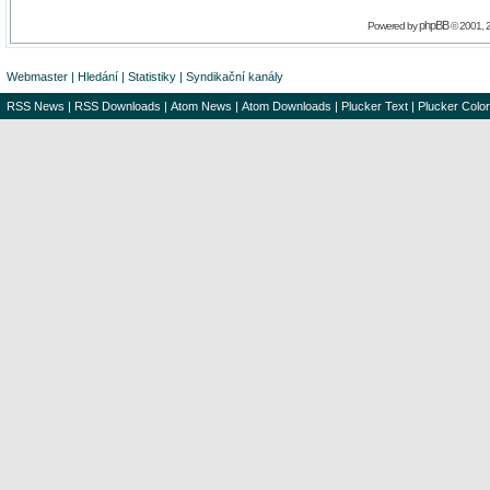
phpBB
Powered by
© 2001, 
Webmaster
|
Hledání
|
Statistiky
|
Syndikační kanály
RSS News
|
RSS Downloads
|
Atom News
|
Atom Downloads
|
Plucker Text
|
Plucker Color