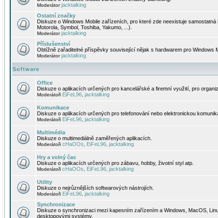
jacktalking
Moderátor
Ostatní značky
Diskuze o Windows Mobile zařízeních, pro které zde neexistuje samostatná 
Motorola, Symbol, Toshiba, Yakumo, ...).
jacktalking
Moderátor
Příslušenství
Obtížně zařaditelné příspěvky související nějak s hardwarem pro Windows M
jacktalking
Moderátor
Software
Office
Diskuze o aplikacích určených pro kancelářské a firemní využití, pro organiz
EiFeL96
jacktalking
Moderátoři
,
Komunikace
Diskuze o aplikacích určených pro telefonování nebo elektronickou komunika
EiFeL96
jacktalking
Moderátoři
,
Multimédia
Diskuze o multimediálně zaměřených aplikacích.
cHaOOs
EiFeL96
jacktalking
Moderátoři
,
,
Hry a volný čas
Diskuze o aplikacích určených pro zábavu, hobby, životní styl atp.
cHaOOs
EiFeL96
jacktalking
Moderátoři
,
,
Utility
Diskuze o nejrůznějších softwarových nástrojích.
EiFeL96
jacktalking
Moderátoři
,
Synchronizace
Diskuze o synchronizaci mezi kapesním zařízením a Windows, MacOS, Linux
desktopovými systémy.