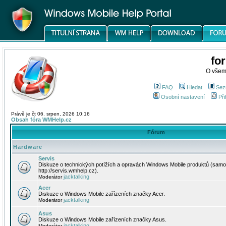
fo
O všem
FAQ
Hledat
Sez
Osobní nastavení
Při
Právě je čt 06. srpen, 2026 10:16
Obsah fóra WMHelp.cz
Fórum
Hardware
Servis
Diskuze o technických potížích a opravách Windows Mobile produktů (samo
http://servis.wmhelp.cz).
jacktalking
Moderátor
Acer
Diskuze o Windows Mobile zařízeních značky Acer.
jacktalking
Moderátor
Asus
Diskuze o Windows Mobile zařízeních značky Asus.
jacktalking
Moderátor