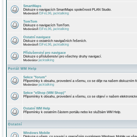
SmartMaps
Diskuze o navigacích SmartMaps společnosti PLAN Studio.
EiFeL96
jacktalking
Moderátoři
,
TomTom
Diskuze o navigacích TomTom.
EiFeL96
jacktalking
Moderátoři
,
Ostatní navigace
Diskuze o ostatních navigačních řešeních.
EiFeL96
jacktalking
Moderátoři
,
Příslušenství pro navigace
Diskuze o příslušenství pro všechny druhy navigací.
jacktalking
Moderátor
Portál WM Help
Sekce "forum"
Připomínky k obsahu, provedení a všemu, co se děje na našem diskuzním f
jacktalking
Moderátor
Sekce "eShop (WM Shop)"
Připomínky k obsahu, provedení a všemu, co se objeví v našem elektronic
Ostatní WM Help
Připomínky k ostatním částem portálu nebo ke službám WM Help.
Ostatní
Windows Mobile
Diskuze o všem, co souvisí s operačním systémem Windows Mobile ve všec