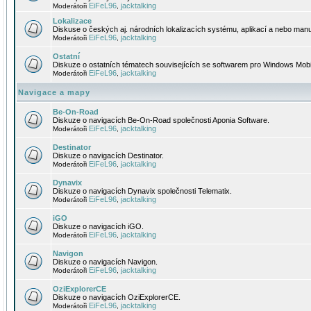
EiFeL96
jacktalking
Moderátoři
,
Lokalizace
Diskuse o českých aj. národních lokalizacích systému, aplikací a nebo manu
EiFeL96
jacktalking
Moderátoři
,
Ostatní
Diskuze o ostatních tématech souvisejících se softwarem pro Windows Mobi
EiFeL96
jacktalking
Moderátoři
,
Navigace a mapy
Be-On-Road
Diskuze o navigacích Be-On-Road společnosti Aponia Software.
EiFeL96
jacktalking
Moderátoři
,
Destinator
Diskuze o navigacích Destinator.
EiFeL96
jacktalking
Moderátoři
,
Dynavix
Diskuze o navigacích Dynavix společnosti Telematix.
EiFeL96
jacktalking
Moderátoři
,
iGO
Diskuze o navigacích iGO.
EiFeL96
jacktalking
Moderátoři
,
Navigon
Diskuze o navigacích Navigon.
EiFeL96
jacktalking
Moderátoři
,
OziExplorerCE
Diskuze o navigacích OziExplorerCE.
EiFeL96
jacktalking
Moderátoři
,