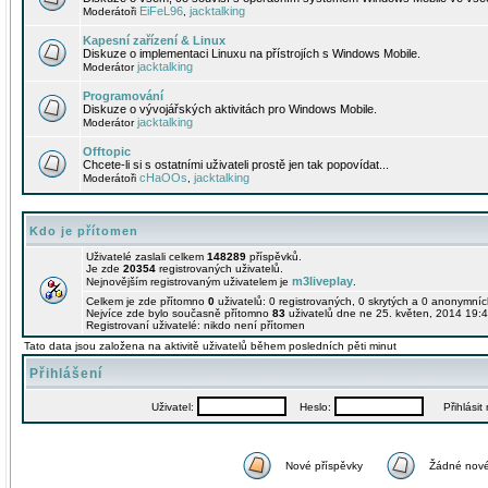
EiFeL96
jacktalking
Moderátoři
,
Kapesní zařízení & Linux
Diskuze o implementaci Linuxu na přístrojích s Windows Mobile.
jacktalking
Moderátor
Programování
Diskuze o vývojářských aktivitách pro Windows Mobile.
jacktalking
Moderátor
Offtopic
Chcete-li si s ostatními uživateli prostě jen tak popovídat...
cHaOOs
jacktalking
Moderátoři
,
Kdo je přítomen
Uživatelé zaslali celkem
148289
příspěvků.
Je zde
20354
registrovaných uživatelů.
m3liveplay
Nejnovějším registrovaným uživatelem je
.
Celkem je zde přítomno
0
uživatelů: 0 registrovaných, 0 skrytých a 0 anonymní
Nejvíce zde bylo současně přítomno
83
uživatelů dne ne 25. květen, 2014 19:4
Registrovaní uživatelé: nikdo není přítomen
Tato data jsou založena na aktivitě uživatelů během posledních pěti minut
Přihlášení
Uživatel:
Heslo:
Přihlásit m
Nové příspěvky
Žádné nové