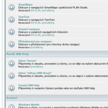
SmartMaps
Diskuze o navigacích SmartMaps společnosti PLAN Studio.
EiFeL96
jacktalking
Moderátoři
,
TomTom
Diskuze o navigacích TomTom.
EiFeL96
jacktalking
Moderátoři
,
Ostatní navigace
Diskuze o ostatních navigačních řešeních.
EiFeL96
jacktalking
Moderátoři
,
Příslušenství pro navigace
Diskuze o příslušenství pro všechny druhy navigací.
jacktalking
Moderátor
Portál WM Help
Sekce "forum"
Připomínky k obsahu, provedení a všemu, co se děje na našem diskuzním f
jacktalking
Moderátor
Sekce "eShop (WM Shop)"
Připomínky k obsahu, provedení a všemu, co se objeví v našem elektronic
Ostatní WM Help
Připomínky k ostatním částem portálu nebo ke službám WM Help.
Ostatní
Windows Mobile
Diskuze o všem, co souvisí s operačním systémem Windows Mobile ve všec