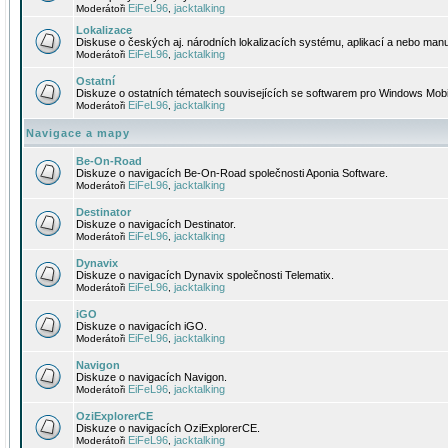
EiFeL96
jacktalking
Moderátoři
,
Lokalizace
Diskuse o českých aj. národních lokalizacích systému, aplikací a nebo manu
EiFeL96
jacktalking
Moderátoři
,
Ostatní
Diskuze o ostatních tématech souvisejících se softwarem pro Windows Mobi
EiFeL96
jacktalking
Moderátoři
,
Navigace a mapy
Be-On-Road
Diskuze o navigacích Be-On-Road společnosti Aponia Software.
EiFeL96
jacktalking
Moderátoři
,
Destinator
Diskuze o navigacích Destinator.
EiFeL96
jacktalking
Moderátoři
,
Dynavix
Diskuze o navigacích Dynavix společnosti Telematix.
EiFeL96
jacktalking
Moderátoři
,
iGO
Diskuze o navigacích iGO.
EiFeL96
jacktalking
Moderátoři
,
Navigon
Diskuze o navigacích Navigon.
EiFeL96
jacktalking
Moderátoři
,
OziExplorerCE
Diskuze o navigacích OziExplorerCE.
EiFeL96
jacktalking
Moderátoři
,