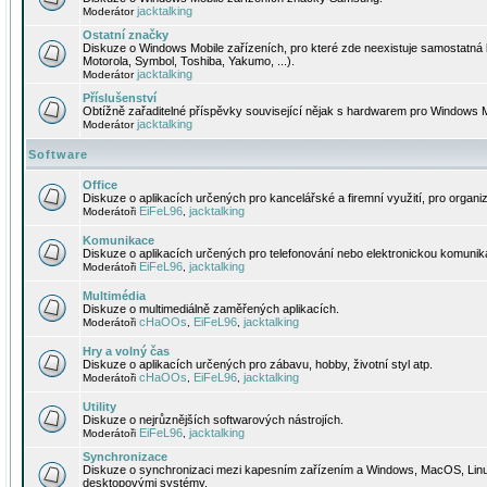
jacktalking
Moderátor
Ostatní značky
Diskuze o Windows Mobile zařízeních, pro které zde neexistuje samostatná 
Motorola, Symbol, Toshiba, Yakumo, ...).
jacktalking
Moderátor
Příslušenství
Obtížně zařaditelné příspěvky související nějak s hardwarem pro Windows M
jacktalking
Moderátor
Software
Office
Diskuze o aplikacích určených pro kancelářské a firemní využití, pro organiz
EiFeL96
jacktalking
Moderátoři
,
Komunikace
Diskuze o aplikacích určených pro telefonování nebo elektronickou komunika
EiFeL96
jacktalking
Moderátoři
,
Multimédia
Diskuze o multimediálně zaměřených aplikacích.
cHaOOs
EiFeL96
jacktalking
Moderátoři
,
,
Hry a volný čas
Diskuze o aplikacích určených pro zábavu, hobby, životní styl atp.
cHaOOs
EiFeL96
jacktalking
Moderátoři
,
,
Utility
Diskuze o nejrůznějších softwarových nástrojích.
EiFeL96
jacktalking
Moderátoři
,
Synchronizace
Diskuze o synchronizaci mezi kapesním zařízením a Windows, MacOS, Linux
desktopovými systémy.