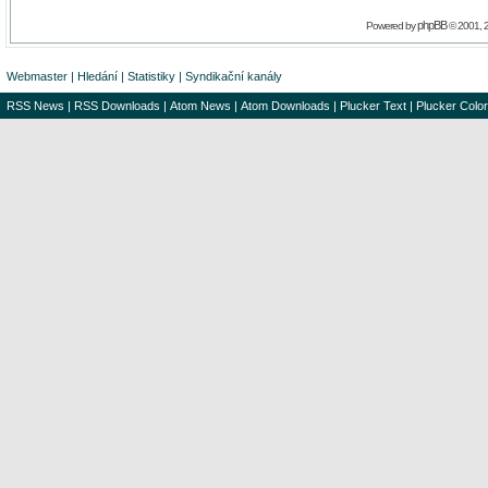
phpBB
Powered by
© 2001, 
Webmaster
|
Hledání
|
Statistiky
|
Syndikační kanály
RSS News
|
RSS Downloads
|
Atom News
|
Atom Downloads
|
Plucker Text
|
Plucker Color