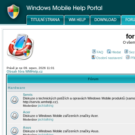
fo
O všem
FAQ
Hledat
Sez
Osobní nastavení
Při
Právě je ne 09. srpen, 2026 11:01
Obsah fóra WMHelp.cz
Fórum
Hardware
Servis
Diskuze o technických potížích a opravách Windows Mobile produktů (samo
http://servis.wmhelp.cz).
jacktalking
Moderátor
Acer
Diskuze o Windows Mobile zařízeních značky Acer.
jacktalking
Moderátor
Asus
Diskuze o Windows Mobile zařízeních značky Asus.
jacktalking
Moderátor