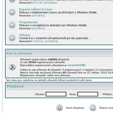
EiFeL96
jacktalking
Moderátoři
,
Kapesní zařízení & Linux
Diskuze o implementaci Linuxu na přístrojích s Windows Mobile.
jacktalking
Moderátor
Programování
Diskuze o vývojářských aktivitách pro Windows Mobile.
jacktalking
Moderátor
Offtopic
Chcete-li si s ostatními uživateli prostě jen tak popovídat...
cHaOOs
jacktalking
Moderátoři
,
Kdo je přítomen
Uživatelé zaslali celkem
148289
příspěvků.
Je zde
20336
registrovaných uživatelů.
rananditi1985
Nejnovějším registrovaným uživatelem je
.
Celkem je zde přítomno
0
uživatelů: 0 registrovaných, 0 skrytých a 0 anonymní
Nejvíce zde bylo současně přítomno
83
uživatelů dne ne 25. květen, 2014 19:4
Registrovaní uživatelé: nikdo není přítomen
Tato data jsou založena na aktivitě uživatelů během posledních pěti minut
Přihlášení
Uživatel:
Heslo:
Přihlásit m
Nové příspěvky
Žádné nové