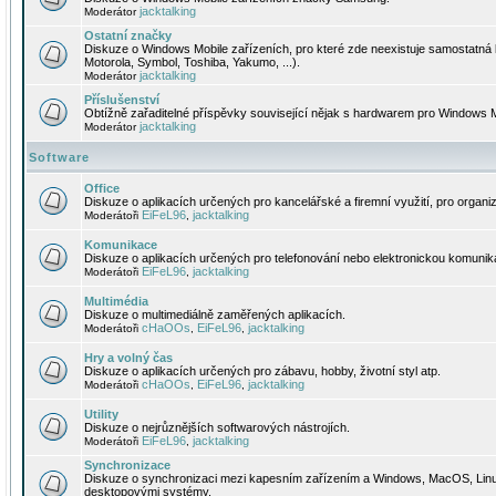
jacktalking
Moderátor
Ostatní značky
Diskuze o Windows Mobile zařízeních, pro které zde neexistuje samostatná 
Motorola, Symbol, Toshiba, Yakumo, ...).
jacktalking
Moderátor
Příslušenství
Obtížně zařaditelné příspěvky související nějak s hardwarem pro Windows M
jacktalking
Moderátor
Software
Office
Diskuze o aplikacích určených pro kancelářské a firemní využití, pro organiz
EiFeL96
jacktalking
Moderátoři
,
Komunikace
Diskuze o aplikacích určených pro telefonování nebo elektronickou komunika
EiFeL96
jacktalking
Moderátoři
,
Multimédia
Diskuze o multimediálně zaměřených aplikacích.
cHaOOs
EiFeL96
jacktalking
Moderátoři
,
,
Hry a volný čas
Diskuze o aplikacích určených pro zábavu, hobby, životní styl atp.
cHaOOs
EiFeL96
jacktalking
Moderátoři
,
,
Utility
Diskuze o nejrůznějších softwarových nástrojích.
EiFeL96
jacktalking
Moderátoři
,
Synchronizace
Diskuze o synchronizaci mezi kapesním zařízením a Windows, MacOS, Linux
desktopovými systémy.