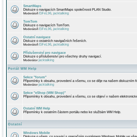
SmartMaps
Diskuze o navigacích SmartMaps společnosti PLAN Studio.
EiFeL96
jacktalking
Moderátoři
,
TomTom
Diskuze o navigacích TomTom.
EiFeL96
jacktalking
Moderátoři
,
Ostatní navigace
Diskuze o ostatních navigačních řešeních.
EiFeL96
jacktalking
Moderátoři
,
Příslušenství pro navigace
Diskuze o příslušenství pro všechny druhy navigací.
jacktalking
Moderátor
Portál WM Help
Sekce "forum"
Připomínky k obsahu, provedení a všemu, co se děje na našem diskuzním f
jacktalking
Moderátor
Sekce "eShop (WM Shop)"
Připomínky k obsahu, provedení a všemu, co se objeví v našem elektronic
Ostatní WM Help
Připomínky k ostatním částem portálu nebo ke službám WM Help.
Ostatní
Windows Mobile
Diskuze o všem, co souvisí s operačním systémem Windows Mobile ve všec