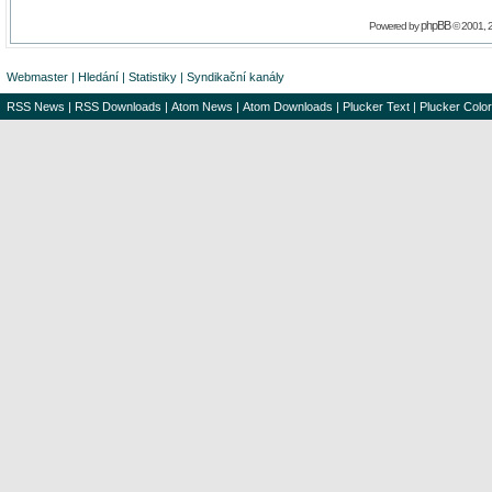
phpBB
Powered by
© 2001, 
Webmaster
|
Hledání
|
Statistiky
|
Syndikační kanály
RSS News
|
RSS Downloads
|
Atom News
|
Atom Downloads
|
Plucker Text
|
Plucker Color