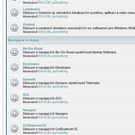
EiFeL96
jacktalking
Moderátoři
,
Lokalizace
Diskuse o českých aj. národních lokalizacích systému, aplikací a nebo manu
EiFeL96
jacktalking
Moderátoři
,
Ostatní
Diskuze o ostatních tématech souvisejících se softwarem pro Windows Mobi
EiFeL96
jacktalking
Moderátoři
,
Navigace a mapy
Be-On-Road
Diskuze o navigacích Be-On-Road společnosti Aponia Software.
EiFeL96
jacktalking
Moderátoři
,
Destinator
Diskuze o navigacích Destinator.
EiFeL96
jacktalking
Moderátoři
,
Dynavix
Diskuze o navigacích Dynavix společnosti Telematix.
EiFeL96
jacktalking
Moderátoři
,
iGO
Diskuze o navigacích iGO.
EiFeL96
jacktalking
Moderátoři
,
Navigon
Diskuze o navigacích Navigon.
EiFeL96
jacktalking
Moderátoři
,
OziExplorerCE
Diskuze o navigacích OziExplorerCE.
EiFeL96
jacktalking
Moderátoři
,