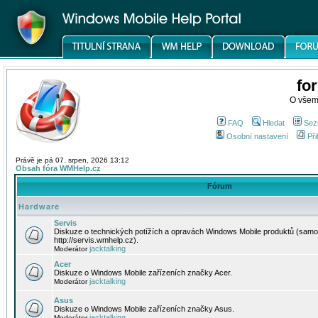
fo
O všem
FAQ
Hledat
Sez
Osobní nastavení
Při
Právě je pá 07. srpen, 2026 13:12
Obsah fóra WMHelp.cz
Fórum
Hardware
Servis
Diskuze o technických potížích a opravách Windows Mobile produktů (samo
http://servis.wmhelp.cz).
jacktalking
Moderátor
Acer
Diskuze o Windows Mobile zařízeních značky Acer.
jacktalking
Moderátor
Asus
Diskuze o Windows Mobile zařízeních značky Asus.
jacktalking
Moderátor