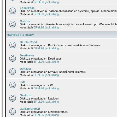
EiFeL96
jacktalking
Moderátoři
,
Lokalizace
Diskuse o českých aj. národních lokalizacích systému, aplikací a nebo manu
EiFeL96
jacktalking
Moderátoři
,
Ostatní
Diskuze o ostatních tématech souvisejících se softwarem pro Windows Mobi
EiFeL96
jacktalking
Moderátoři
,
Navigace a mapy
Be-On-Road
Diskuze o navigacích Be-On-Road společnosti Aponia Software.
EiFeL96
jacktalking
Moderátoři
,
Destinator
Diskuze o navigacích Destinator.
EiFeL96
jacktalking
Moderátoři
,
Dynavix
Diskuze o navigacích Dynavix společnosti Telematix.
EiFeL96
jacktalking
Moderátoři
,
iGO
Diskuze o navigacích iGO.
EiFeL96
jacktalking
Moderátoři
,
Navigon
Diskuze o navigacích Navigon.
EiFeL96
jacktalking
Moderátoři
,
OziExplorerCE
Diskuze o navigacích OziExplorerCE.
EiFeL96
jacktalking
Moderátoři
,