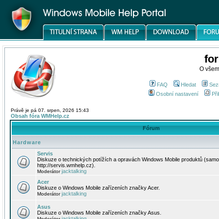
fo
O všem
FAQ
Hledat
Sez
Osobní nastavení
Při
Právě je pá 07. srpen, 2026 15:43
Obsah fóra WMHelp.cz
Fórum
Hardware
Servis
Diskuze o technických potížích a opravách Windows Mobile produktů (samo
http://servis.wmhelp.cz).
jacktalking
Moderátor
Acer
Diskuze o Windows Mobile zařízeních značky Acer.
jacktalking
Moderátor
Asus
Diskuze o Windows Mobile zařízeních značky Asus.
jacktalking
Moderátor