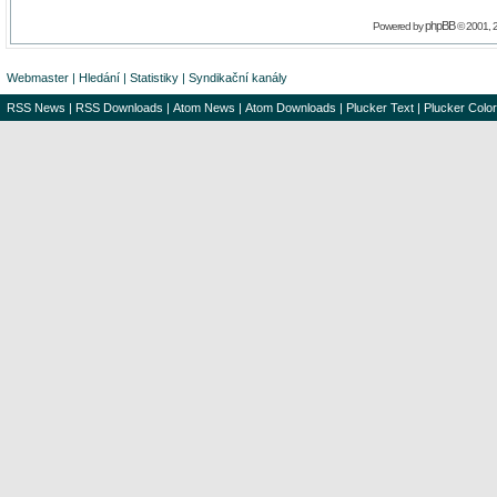
phpBB
Powered by
© 2001, 
Webmaster
|
Hledání
|
Statistiky
|
Syndikační kanály
RSS News
|
RSS Downloads
|
Atom News
|
Atom Downloads
|
Plucker Text
|
Plucker Color