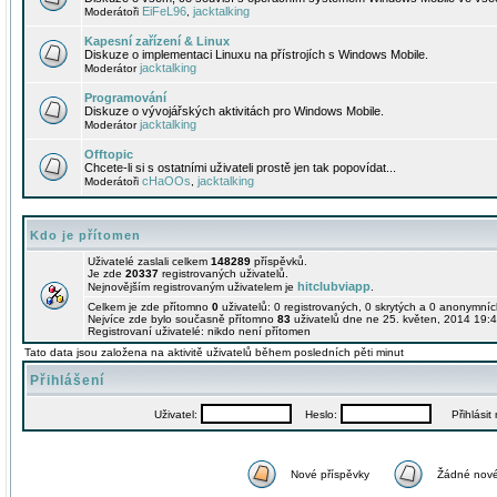
EiFeL96
jacktalking
Moderátoři
,
Kapesní zařízení & Linux
Diskuze o implementaci Linuxu na přístrojích s Windows Mobile.
jacktalking
Moderátor
Programování
Diskuze o vývojářských aktivitách pro Windows Mobile.
jacktalking
Moderátor
Offtopic
Chcete-li si s ostatními uživateli prostě jen tak popovídat...
cHaOOs
jacktalking
Moderátoři
,
Kdo je přítomen
Uživatelé zaslali celkem
148289
příspěvků.
Je zde
20337
registrovaných uživatelů.
hitclubviapp
Nejnovějším registrovaným uživatelem je
.
Celkem je zde přítomno
0
uživatelů: 0 registrovaných, 0 skrytých a 0 anonymní
Nejvíce zde bylo současně přítomno
83
uživatelů dne ne 25. květen, 2014 19:4
Registrovaní uživatelé: nikdo není přítomen
Tato data jsou založena na aktivitě uživatelů během posledních pěti minut
Přihlášení
Uživatel:
Heslo:
Přihlásit m
Nové příspěvky
Žádné nové