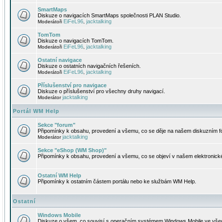
SmartMaps
Diskuze o navigacích SmartMaps společnosti PLAN Studio.
EiFeL96
jacktalking
Moderátoři
,
TomTom
Diskuze o navigacích TomTom.
EiFeL96
jacktalking
Moderátoři
,
Ostatní navigace
Diskuze o ostatních navigačních řešeních.
EiFeL96
jacktalking
Moderátoři
,
Příslušenství pro navigace
Diskuze o příslušenství pro všechny druhy navigací.
jacktalking
Moderátor
Portál WM Help
Sekce "forum"
Připomínky k obsahu, provedení a všemu, co se děje na našem diskuzním f
jacktalking
Moderátor
Sekce "eShop (WM Shop)"
Připomínky k obsahu, provedení a všemu, co se objeví v našem elektronic
Ostatní WM Help
Připomínky k ostatním částem portálu nebo ke službám WM Help.
Ostatní
Windows Mobile
Diskuze o všem, co souvisí s operačním systémem Windows Mobile ve všec