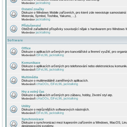
jacktalking
Moderátor
Ostatní značky
Diskuze o Windows Mobile zařízeních, pro které zde neexistuje samostatná 
Motorola, Symbol, Toshiba, Yakumo, ...).
jacktalking
Moderátor
Příslušenství
Obtížně zařaditelné příspěvky související nějak s hardwarem pro Windows M
jacktalking
Moderátor
Software
Office
Diskuze o aplikacích určených pro kancelářské a firemní využití, pro organiz
EiFeL96
jacktalking
Moderátoři
,
Komunikace
Diskuze o aplikacích určených pro telefonování nebo elektronickou komunika
EiFeL96
jacktalking
Moderátoři
,
Multimédia
Diskuze o multimediálně zaměřených aplikacích.
cHaOOs
EiFeL96
jacktalking
Moderátoři
,
,
Hry a volný čas
Diskuze o aplikacích určených pro zábavu, hobby, životní styl atp.
cHaOOs
EiFeL96
jacktalking
Moderátoři
,
,
Utility
Diskuze o nejrůznějších softwarových nástrojích.
EiFeL96
jacktalking
Moderátoři
,
Synchronizace
Diskuze o synchronizaci mezi kapesním zařízením a Windows, MacOS, Linux
desktopovými systémy.