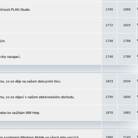
čnosti PLAN Studio.
1765
1869
1772
1823
ích.
1748
1788
ruhy navigací.
1748
1789
mu, co se děje na našem diskuzním fóru.
1823
2034
mu, co se objeví v našem elektronickém obchodu.
1750
1800
 nebo ke službám WM Help.
1878
1983
ím systémem Windows Mobile ve všech jeho verzích.
1980
2143