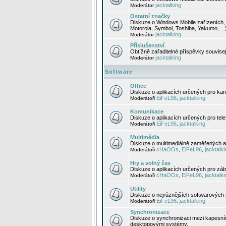
jacktalking
Moderátor
Ostatní značky
Diskuze o Windows Mobile zařízeních, 
Motorola, Symbol, Toshiba, Yakumo, ...
jacktalking
Moderátor
Příslušenství
Obtížně zařaditelné příspěvky souvise
jacktalking
Moderátor
Software
Office
Diskuze o aplikacích určených pro kanc
EiFeL96
jacktalking
Moderátoři
,
Komunikace
Diskuze o aplikacích určených pro tel
EiFeL96
jacktalking
Moderátoři
,
Multimédia
Diskuze o multimediálně zaměřených ap
cHaOOs
EiFeL96
jacktalki
Moderátoři
,
,
Hry a volný čas
Diskuze o aplikacích určených pro zába
cHaOOs
EiFeL96
jacktalki
Moderátoři
,
,
Utility
Diskuze o nejrůznějších softwarových n
EiFeL96
jacktalking
Moderátoři
,
Synchronizace
Diskuze o synchronizaci mezi kapesní
desktopovými systémy.