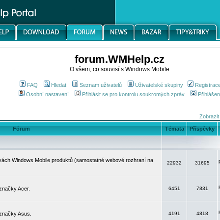
forum.WMHelp.cz
O všem, co souvisí s Windows Mobile
FAQ
Hledat
Seznam uživatelů
Uživatelské skupiny
Registrac
Osobní nastavení
Přihlásit se pro kontrolu soukromých zpráv
Přihlášen
Zobrazit
Fórum
Témata
Příspěvky
avách Windows Mobile produktů (samostatné webové rozhraní na
22932
31695
značky Acer.
6451
7831
 značky Asus.
4191
4818