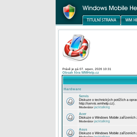
Právě je pá 07. srpen, 2026 10:31
Obsah fóra WMHelp.cz
Hardware
Servis
Diskuze o technických potížích a opr
http://servis.wmhelp.cz).
jacktalking
Moderátor
Acer
Diskuze o Windows Mobile zařízeních 
jacktalking
Moderátor
Asus
Diskuze o Windows Mobile zařízeních
jacktalking
Moderátor