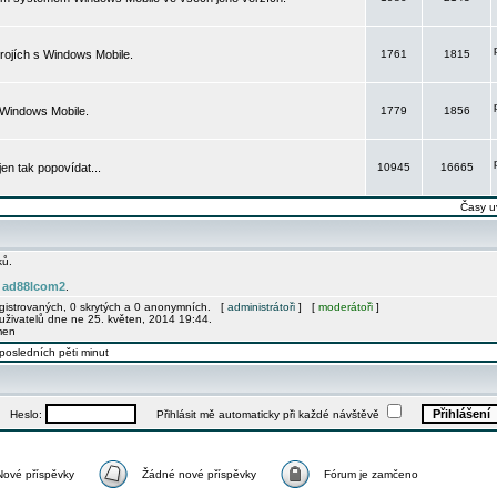
rojích s Windows Mobile.
1761
1815
 Windows Mobile.
1779
1856
 jen tak popovídat...
10945
16665
Časy u
ků.
ad88lcom2
e
.
egistrovaných, 0 skrytých a 0 anonymních. [
administrátoři
] [
moderátoři
]
uživatelů dne ne 25. květen, 2014 19:44.
men
posledních pěti minut
Heslo:
Přihlásit mě automaticky při každé návštěvě
Nové příspěvky
Žádné nové příspěvky
Fórum je zamčeno