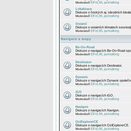
EiFeL96
jacktalking
Moderátoři
,
Lokalizace
Diskuse o českých aj. národních lokal
EiFeL96
jacktalking
Moderátoři
,
Ostatní
Diskuze o ostatních tématech souvisej
EiFeL96
jacktalking
Moderátoři
,
Navigace a mapy
Be-On-Road
Diskuze o navigacích Be-On-Road spol
EiFeL96
jacktalking
Moderátoři
,
Destinator
Diskuze o navigacích Destinator.
EiFeL96
jacktalking
Moderátoři
,
Dynavix
Diskuze o navigacích Dynavix společno
EiFeL96
jacktalking
Moderátoři
,
iGO
Diskuze o navigacích iGO.
EiFeL96
jacktalking
Moderátoři
,
Navigon
Diskuze o navigacích Navigon.
EiFeL96
jacktalking
Moderátoři
,
OziExplorerCE
Diskuze o navigacích OziExplorerCE.
EiFeL96
jacktalking
Moderátoři
,