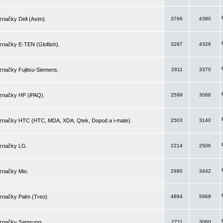
značky Dell (Axim).
3766
4380
značky E-TEN (Glofiish).
3287
4326
značky Fujitsu-Siemens.
2811
3370
 značky HP (iPAQ).
2599
3066
 značky HTC (HTC, MDA, XDA, Qtek, Dopod a i-mate).
2503
3140
 značky LG.
2214
2506
značky Mio.
2980
3442
značky Palm (Treo).
4894
5968
 značky Samsung.
2711
3060