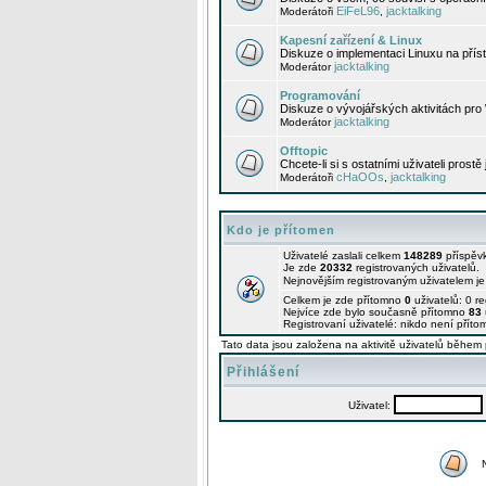
EiFeL96
jacktalking
Moderátoři
,
Kapesní zařízení & Linux
Diskuze o implementaci Linuxu na příst
jacktalking
Moderátor
Programování
Diskuze o vývojářských aktivitách pro
jacktalking
Moderátor
Offtopic
Chcete-li si s ostatními uživateli prostě
cHaOOs
jacktalking
Moderátoři
,
Kdo je přítomen
Uživatelé zaslali celkem
148289
příspěv
Je zde
20332
registrovaných uživatelů.
Nejnovějším registrovaným uživatelem j
Celkem je zde přítomno
0
uživatelů: 0 r
Nejvíce zde bylo současně přítomno
83
Registrovaní uživatelé: nikdo není příto
Tato data jsou založena na aktivitě uživatelů během 
Přihlášení
Uživatel: