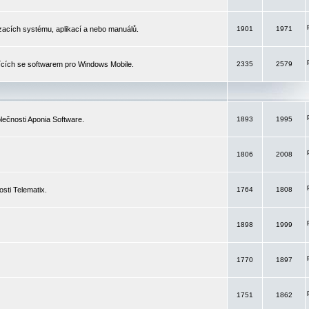
izacích systému, aplikací a nebo manuálů.
1901
1971
ících se softwarem pro Windows Mobile.
2335
2579
ečnosti Aponia Software.
1893
1995
1806
2008
sti Telematix.
1764
1808
1898
1999
1770
1897
1751
1862