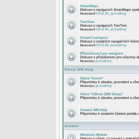
SmartMaps
Diskuze o navigacích SmartMaps spole
EiFeL96
jacktalking
Moderátoři
,
TomTom
Diskuze o navigacích TomTom.
EiFeL96
jacktalking
Moderátoři
,
Ostatní navigace
Diskuze o ostatních navigačních řešen
EiFeL96
jacktalking
Moderátoři
,
Příslušenství pro navigace
Diskuze o příslušenství pro všechny d
jacktalking
Moderátor
Portál WM Help
Sekce "forum"
Připomínky k obsahu, provedení a vše
jacktalking
Moderátor
Sekce "eShop (WM Shop)"
Připomínky k obsahu, provedení a vše
Ostatní WM Help
Připomínky k ostatním částem portálu
Ostatní
Windows Mobile
Diskuze o všem, co souvisí s operačn