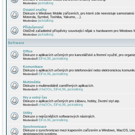
jacktalking
Moderátor
Ostatní značky
Diskuze o Windows Mobile zařízeních, pro které zde neexistuje samostatná 
Motorola, Symbol, Toshiba, Yakumo, ...).
jacktalking
Moderátor
Příslušenství
Obtížně zařaditelné příspěvky související nějak s hardwarem pro Windows M
jacktalking
Moderátor
Software
Office
Diskuze o aplikacích určených pro kancelářské a firemní využití, pro organiz
EiFeL96
jacktalking
Moderátoři
,
Komunikace
Diskuze o aplikacích určených pro telefonování nebo elektronickou komunika
EiFeL96
jacktalking
Moderátoři
,
Multimédia
Diskuze o multimediálně zaměřených aplikacích.
cHaOOs
EiFeL96
jacktalking
Moderátoři
,
,
Hry a volný čas
Diskuze o aplikacích určených pro zábavu, hobby, životní styl atp.
cHaOOs
EiFeL96
jacktalking
Moderátoři
,
,
Utility
Diskuze o nejrůznějších softwarových nástrojích.
EiFeL96
jacktalking
Moderátoři
,
Synchronizace
Diskuze o synchronizaci mezi kapesním zařízením a Windows, MacOS, Linux
desktopovými systémy.