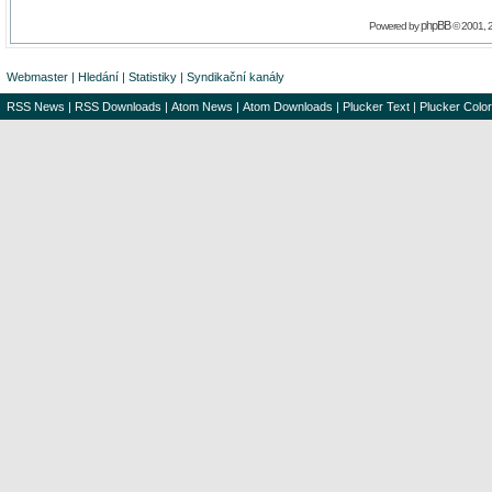
phpBB
Powered by
© 2001, 
Webmaster
|
Hledání
|
Statistiky
|
Syndikační kanály
RSS News
|
RSS Downloads
|
Atom News
|
Atom Downloads
|
Plucker Text
|
Plucker Color