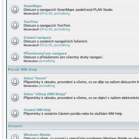
SmartMaps
Diskuze o navigacích SmartMaps společnosti PLAN Studio.
EiFeL96
jacktalking
Moderátoři
,
TomTom
Diskuze o navigacích TomTom.
EiFeL96
jacktalking
Moderátoři
,
Ostatní navigace
Diskuze o ostatních navigačních řešeních.
EiFeL96
jacktalking
Moderátoři
,
Příslušenství pro navigace
Diskuze o příslušenství pro všechny druhy navigací.
jacktalking
Moderátor
Portál WM Help
Sekce "forum"
Připomínky k obsahu, provedení a všemu, co se děje na našem diskuzním f
jacktalking
Moderátor
Sekce "eShop (WM Shop)"
Připomínky k obsahu, provedení a všemu, co se objeví v našem elektronic
Ostatní WM Help
Připomínky k ostatním částem portálu nebo ke službám WM Help.
Ostatní
Windows Mobile
Diskuze o všem, co souvisí s operačním systémem Windows Mobile ve všec