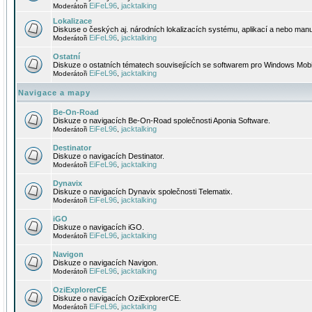
EiFeL96
jacktalking
Moderátoři
,
Lokalizace
Diskuse o českých aj. národních lokalizacích systému, aplikací a nebo manu
EiFeL96
jacktalking
Moderátoři
,
Ostatní
Diskuze o ostatních tématech souvisejících se softwarem pro Windows Mobi
EiFeL96
jacktalking
Moderátoři
,
Navigace a mapy
Be-On-Road
Diskuze o navigacích Be-On-Road společnosti Aponia Software.
EiFeL96
jacktalking
Moderátoři
,
Destinator
Diskuze o navigacích Destinator.
EiFeL96
jacktalking
Moderátoři
,
Dynavix
Diskuze o navigacích Dynavix společnosti Telematix.
EiFeL96
jacktalking
Moderátoři
,
iGO
Diskuze o navigacích iGO.
EiFeL96
jacktalking
Moderátoři
,
Navigon
Diskuze o navigacích Navigon.
EiFeL96
jacktalking
Moderátoři
,
OziExplorerCE
Diskuze o navigacích OziExplorerCE.
EiFeL96
jacktalking
Moderátoři
,