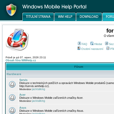
fo
O všem
FAQ
Hledat
Sez
Osobní nastavení
Při
Právě je pá 07. srpen, 2026 23:11
Obsah fóra WMHelp.cz
Fórum
Hardware
Servis
Diskuze o technických potížích a opravách Windows Mobile produktů (samo
http://servis.wmhelp.cz).
jacktalking
Moderátor
Acer
Diskuze o Windows Mobile zařízeních značky Acer.
jacktalking
Moderátor
Asus
Diskuze o Windows Mobile zařízeních značky Asus.
jacktalking
Moderátor