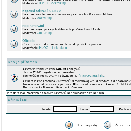
EiFeL96
jacktalking
Moderátoři
,
Kapesní zařízení & Linux
Diskuze o implementaci Linuxu na přístrojích s Windows Mobile.
jacktalking
Moderátor
Programování
Diskuze o vývojářských aktivitách pro Windows Mobile.
jacktalking
Moderátor
Offtopic
Chcete-li si s ostatními uživateli prostě jen tak popovídat...
cHaOOs
jacktalking
Moderátoři
,
Kdo je přítomen
Uživatelé zaslali celkem
148289
příspěvků.
Je zde
20341
registrovaných uživatelů.
financeclasshelp
Nejnovějším registrovaným uživatelem je
.
Celkem je zde přítomno
0
uživatelů: 0 registrovaných, 0 skrytých a 0 anonymní
Nejvíce zde bylo současně přítomno
83
uživatelů dne ne 25. květen, 2014 19:4
Registrovaní uživatelé: nikdo není přítomen
Tato data jsou založena na aktivitě uživatelů během posledních pěti minut
Přihlášení
Uživatel:
Heslo:
Přihlásit m
Nové příspěvky
Žádné nové