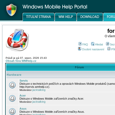
fo
O všem
FAQ
Hledat
Sez
Osobní nastavení
Při
Právě je pá 07. srpen, 2026 15:43
Obsah fóra WMHelp.cz
Fórum
Hardware
Servis
Diskuze o technických potížích a opravách Windows Mobile produktů (samo
http://servis.wmhelp.cz).
jacktalking
Moderátor
Acer
Diskuze o Windows Mobile zařízeních značky Acer.
jacktalking
Moderátor
Asus
Diskuze o Windows Mobile zařízeních značky Asus.
jacktalking
Moderátor