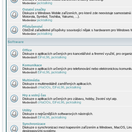
jacktalking
Moderátor
Ostatní značky
Diskuze o Windows Mobile zařízeních, pro které zde neexistuje samostatná 
Motorola, Symbol, Toshiba, Yakumo, ...).
jacktalking
Moderátor
Příslušenství
Obtížně zařaditelné příspěvky související nějak s hardwarem pro Windows M
jacktalking
Moderátor
Software
Office
Diskuze o aplikacích určených pro kancelářské a firemní využití, pro organiz
EiFeL96
jacktalking
Moderátoři
,
Komunikace
Diskuze o aplikacích určených pro telefonování nebo elektronickou komunika
EiFeL96
jacktalking
Moderátoři
,
Multimédia
Diskuze o multimediálně zaměřených aplikacích.
cHaOOs
EiFeL96
jacktalking
Moderátoři
,
,
Hry a volný čas
Diskuze o aplikacích určených pro zábavu, hobby, životní styl atp.
cHaOOs
EiFeL96
jacktalking
Moderátoři
,
,
Utility
Diskuze o nejrůznějších softwarových nástrojích.
EiFeL96
jacktalking
Moderátoři
,
Synchronizace
Diskuze o synchronizaci mezi kapesním zařízením a Windows, MacOS, Linux
desktopovými systémy.