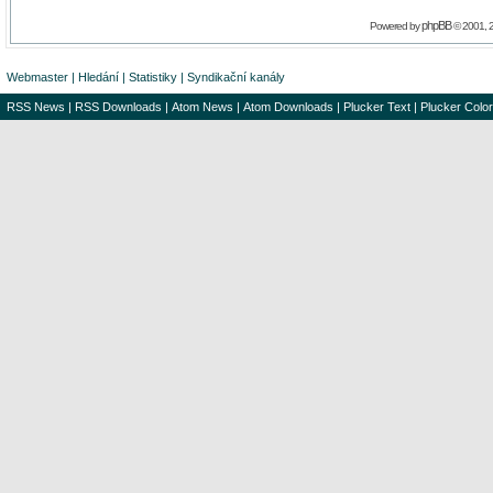
phpBB
Powered by
© 2001, 
Webmaster
|
Hledání
|
Statistiky
|
Syndikační kanály
RSS News
|
RSS Downloads
|
Atom News
|
Atom Downloads
|
Plucker Text
|
Plucker Color