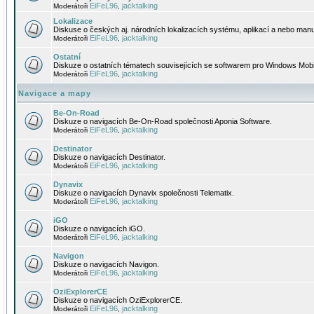
EiFeL96
jacktalking
Moderátoři
,
Lokalizace
Diskuse o českých aj. národních lokalizacích systému, aplikací a nebo manu
EiFeL96
jacktalking
Moderátoři
,
Ostatní
Diskuze o ostatních tématech souvisejících se softwarem pro Windows Mobi
EiFeL96
jacktalking
Moderátoři
,
Navigace a mapy
Be-On-Road
Diskuze o navigacích Be-On-Road společnosti Aponia Software.
EiFeL96
jacktalking
Moderátoři
,
Destinator
Diskuze o navigacích Destinator.
EiFeL96
jacktalking
Moderátoři
,
Dynavix
Diskuze o navigacích Dynavix společnosti Telematix.
EiFeL96
jacktalking
Moderátoři
,
iGO
Diskuze o navigacích iGO.
EiFeL96
jacktalking
Moderátoři
,
Navigon
Diskuze o navigacích Navigon.
EiFeL96
jacktalking
Moderátoři
,
OziExplorerCE
Diskuze o navigacích OziExplorerCE.
EiFeL96
jacktalking
Moderátoři
,