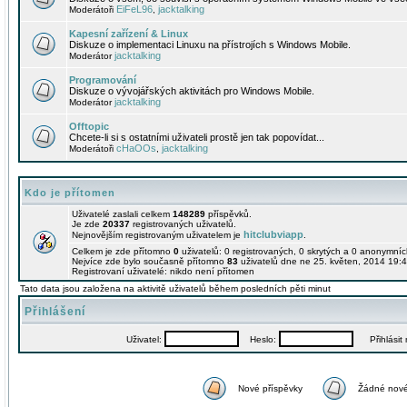
EiFeL96
jacktalking
Moderátoři
,
Kapesní zařízení & Linux
Diskuze o implementaci Linuxu na přístrojích s Windows Mobile.
jacktalking
Moderátor
Programování
Diskuze o vývojářských aktivitách pro Windows Mobile.
jacktalking
Moderátor
Offtopic
Chcete-li si s ostatními uživateli prostě jen tak popovídat...
cHaOOs
jacktalking
Moderátoři
,
Kdo je přítomen
Uživatelé zaslali celkem
148289
příspěvků.
Je zde
20337
registrovaných uživatelů.
hitclubviapp
Nejnovějším registrovaným uživatelem je
.
Celkem je zde přítomno
0
uživatelů: 0 registrovaných, 0 skrytých a 0 anonymní
Nejvíce zde bylo současně přítomno
83
uživatelů dne ne 25. květen, 2014 19:4
Registrovaní uživatelé: nikdo není přítomen
Tato data jsou založena na aktivitě uživatelů během posledních pěti minut
Přihlášení
Uživatel:
Heslo:
Přihlásit m
Nové příspěvky
Žádné nové