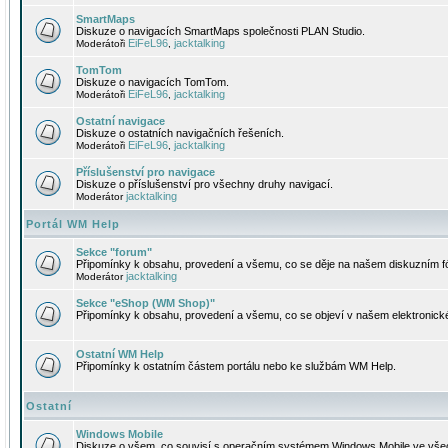
SmartMaps
Diskuze o navigacích SmartMaps společnosti PLAN Studio.
EiFeL96
jacktalking
Moderátoři
,
TomTom
Diskuze o navigacích TomTom.
EiFeL96
jacktalking
Moderátoři
,
Ostatní navigace
Diskuze o ostatních navigačních řešeních.
EiFeL96
jacktalking
Moderátoři
,
Příslušenství pro navigace
Diskuze o příslušenství pro všechny druhy navigací.
jacktalking
Moderátor
Portál WM Help
Sekce "forum"
Připomínky k obsahu, provedení a všemu, co se děje na našem diskuzním f
jacktalking
Moderátor
Sekce "eShop (WM Shop)"
Připomínky k obsahu, provedení a všemu, co se objeví v našem elektronic
Ostatní WM Help
Připomínky k ostatním částem portálu nebo ke službám WM Help.
Ostatní
Windows Mobile
Diskuze o všem, co souvisí s operačním systémem Windows Mobile ve všec