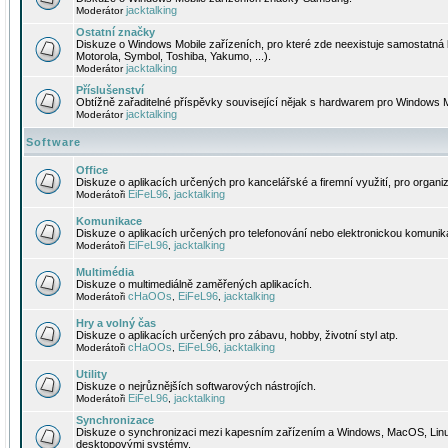
jacktalking
Moderátor
Ostatní značky
Diskuze o Windows Mobile zařízeních, pro které zde neexistuje samostatná 
Motorola, Symbol, Toshiba, Yakumo, ...).
jacktalking
Moderátor
Příslušenství
Obtížně zařaditelné příspěvky související nějak s hardwarem pro Windows M
jacktalking
Moderátor
Software
Office
Diskuze o aplikacích určených pro kancelářské a firemní využití, pro organiz
EiFeL96
jacktalking
Moderátoři
,
Komunikace
Diskuze o aplikacích určených pro telefonování nebo elektronickou komunika
EiFeL96
jacktalking
Moderátoři
,
Multimédia
Diskuze o multimediálně zaměřených aplikacích.
cHaOOs
EiFeL96
jacktalking
Moderátoři
,
,
Hry a volný čas
Diskuze o aplikacích určených pro zábavu, hobby, životní styl atp.
cHaOOs
EiFeL96
jacktalking
Moderátoři
,
,
Utility
Diskuze o nejrůznějších softwarových nástrojích.
EiFeL96
jacktalking
Moderátoři
,
Synchronizace
Diskuze o synchronizaci mezi kapesním zařízením a Windows, MacOS, Linux
desktopovými systémy.