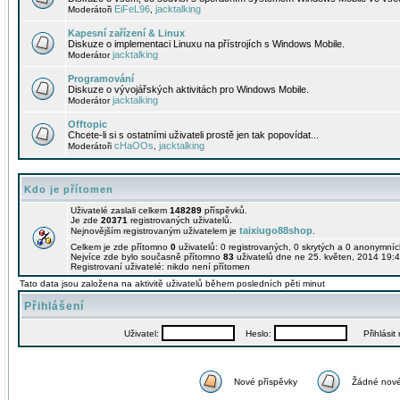
EiFeL96
jacktalking
Moderátoři
,
Kapesní zařízení & Linux
Diskuze o implementaci Linuxu na přístrojích s Windows Mobile.
jacktalking
Moderátor
Programování
Diskuze o vývojářských aktivitách pro Windows Mobile.
jacktalking
Moderátor
Offtopic
Chcete-li si s ostatními uživateli prostě jen tak popovídat...
cHaOOs
jacktalking
Moderátoři
,
Kdo je přítomen
Uživatelé zaslali celkem
148289
příspěvků.
Je zde
20371
registrovaných uživatelů.
taixiugo88shop
Nejnovějším registrovaným uživatelem je
.
Celkem je zde přítomno
0
uživatelů: 0 registrovaných, 0 skrytých a 0 anonymní
Nejvíce zde bylo současně přítomno
83
uživatelů dne ne 25. květen, 2014 19:4
Registrovaní uživatelé: nikdo není přítomen
Tato data jsou založena na aktivitě uživatelů během posledních pěti minut
Přihlášení
Uživatel:
Heslo:
Přihlásit m
Nové příspěvky
Žádné nové