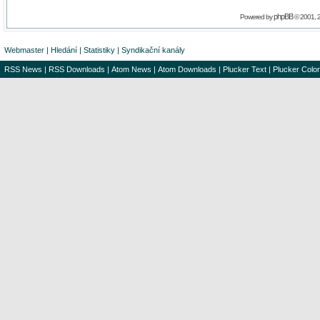
phpBB
Powered by
© 2001, 
Webmaster
|
Hledání
|
Statistiky
|
Syndikační kanály
RSS News
|
RSS Downloads
|
Atom News
|
Atom Downloads
|
Plucker Text
|
Plucker Color