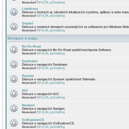
EiFeL96
jacktalking
Moderátoři
,
Lokalizace
Diskuse o českých aj. národních lokalizacích systému, aplikací a nebo manu
EiFeL96
jacktalking
Moderátoři
,
Ostatní
Diskuze o ostatních tématech souvisejících se softwarem pro Windows Mobi
EiFeL96
jacktalking
Moderátoři
,
Navigace a mapy
Be-On-Road
Diskuze o navigacích Be-On-Road společnosti Aponia Software.
EiFeL96
jacktalking
Moderátoři
,
Destinator
Diskuze o navigacích Destinator.
EiFeL96
jacktalking
Moderátoři
,
Dynavix
Diskuze o navigacích Dynavix společnosti Telematix.
EiFeL96
jacktalking
Moderátoři
,
iGO
Diskuze o navigacích iGO.
EiFeL96
jacktalking
Moderátoři
,
Navigon
Diskuze o navigacích Navigon.
EiFeL96
jacktalking
Moderátoři
,
OziExplorerCE
Diskuze o navigacích OziExplorerCE.
EiFeL96
jacktalking
Moderátoři
,