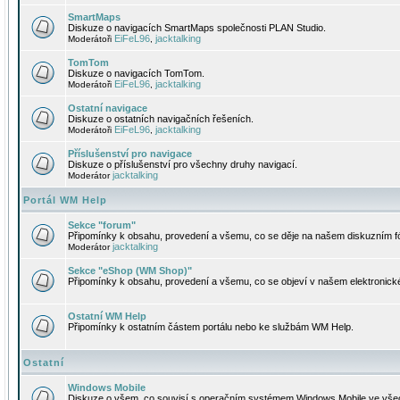
SmartMaps
Diskuze o navigacích SmartMaps společnosti PLAN Studio.
EiFeL96
jacktalking
Moderátoři
,
TomTom
Diskuze o navigacích TomTom.
EiFeL96
jacktalking
Moderátoři
,
Ostatní navigace
Diskuze o ostatních navigačních řešeních.
EiFeL96
jacktalking
Moderátoři
,
Příslušenství pro navigace
Diskuze o příslušenství pro všechny druhy navigací.
jacktalking
Moderátor
Portál WM Help
Sekce "forum"
Připomínky k obsahu, provedení a všemu, co se děje na našem diskuzním f
jacktalking
Moderátor
Sekce "eShop (WM Shop)"
Připomínky k obsahu, provedení a všemu, co se objeví v našem elektronic
Ostatní WM Help
Připomínky k ostatním částem portálu nebo ke službám WM Help.
Ostatní
Windows Mobile
Diskuze o všem, co souvisí s operačním systémem Windows Mobile ve všec