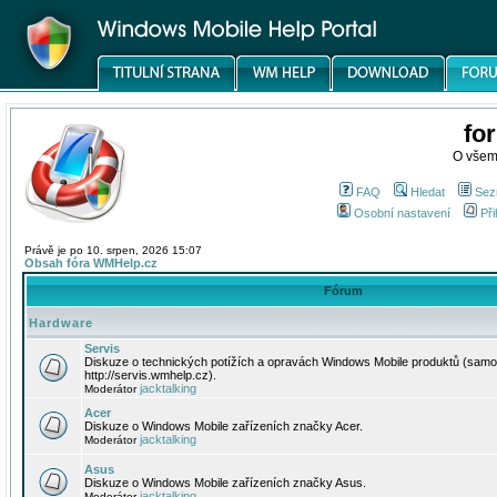
fo
O všem
FAQ
Hledat
Sez
Osobní nastavení
Při
Právě je po 10. srpen, 2026 15:07
Obsah fóra WMHelp.cz
Fórum
Hardware
Servis
Diskuze o technických potížích a opravách Windows Mobile produktů (samo
http://servis.wmhelp.cz).
jacktalking
Moderátor
Acer
Diskuze o Windows Mobile zařízeních značky Acer.
jacktalking
Moderátor
Asus
Diskuze o Windows Mobile zařízeních značky Asus.
jacktalking
Moderátor