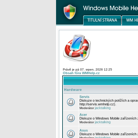
Právě je pá 07. srpen, 2026 12:25
Obsah fóra WMHelp.cz
Hardware
Servis
Diskuze o technických potížích a opr
http://servis.wmhelp.cz).
jacktalking
Moderátor
Acer
Diskuze o Windows Mobile zařízeních 
jacktalking
Moderátor
Asus
Diskuze o Windows Mobile zařízeních
jacktalking
Moderátor