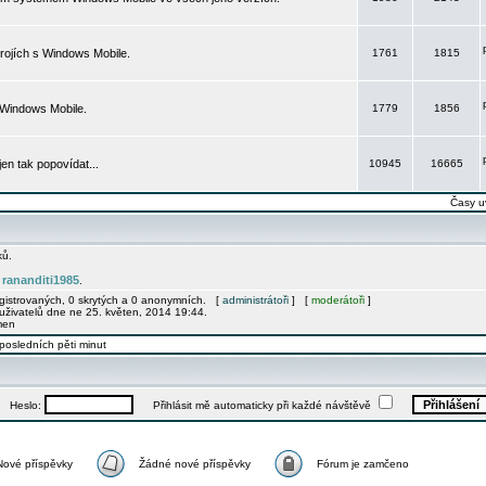
rojích s Windows Mobile.
1761
1815
 Windows Mobile.
1779
1856
 jen tak popovídat...
10945
16665
Časy u
ků.
rananditi1985
e
.
egistrovaných, 0 skrytých a 0 anonymních. [
administrátoři
] [
moderátoři
]
uživatelů dne ne 25. květen, 2014 19:44.
men
posledních pěti minut
Heslo:
Přihlásit mě automaticky při každé návštěvě
Nové příspěvky
Žádné nové příspěvky
Fórum je zamčeno