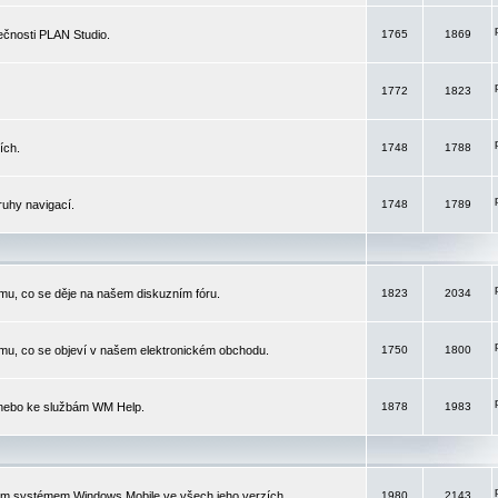
čnosti PLAN Studio.
1765
1869
1772
1823
ích.
1748
1788
ruhy navigací.
1748
1789
mu, co se děje na našem diskuzním fóru.
1823
2034
mu, co se objeví v našem elektronickém obchodu.
1750
1800
 nebo ke službám WM Help.
1878
1983
ím systémem Windows Mobile ve všech jeho verzích.
1980
2143