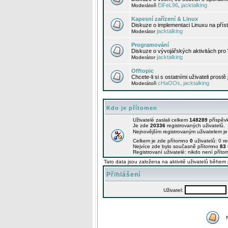
EiFeL96
jacktalking
Moderátoři
,
Kapesní zařízení & Linux
Diskuze o implementaci Linuxu na příst
jacktalking
Moderátor
Programování
Diskuze o vývojářských aktivitách pro
jacktalking
Moderátor
Offtopic
Chcete-li si s ostatními uživateli prostě
cHaOOs
jacktalking
Moderátoři
,
Kdo je přítomen
Uživatelé zaslali celkem
148289
příspěv
Je zde
20336
registrovaných uživatelů.
Nejnovějším registrovaným uživatelem j
Celkem je zde přítomno
0
uživatelů: 0 r
Nejvíce zde bylo současně přítomno
83
Registrovaní uživatelé: nikdo není příto
Tato data jsou založena na aktivitě uživatelů během 
Přihlášení
Uživatel: