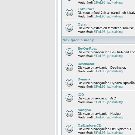
EiFeL96
jacktalking
Moderátoři
,
Lokalizace
Diskuse o českých aj. národních lokal
EiFeL96
jacktalking
Moderátoři
,
Ostatní
Diskuze o ostatních tématech souvisej
EiFeL96
jacktalking
Moderátoři
,
Navigace a mapy
Be-On-Road
Diskuze o navigacích Be-On-Road spol
EiFeL96
jacktalking
Moderátoři
,
Destinator
Diskuze o navigacích Destinator.
EiFeL96
jacktalking
Moderátoři
,
Dynavix
Diskuze o navigacích Dynavix společno
EiFeL96
jacktalking
Moderátoři
,
iGO
Diskuze o navigacích iGO.
EiFeL96
jacktalking
Moderátoři
,
Navigon
Diskuze o navigacích Navigon.
EiFeL96
jacktalking
Moderátoři
,
OziExplorerCE
Diskuze o navigacích OziExplorerCE.
EiFeL96
jacktalking
Moderátoři
,