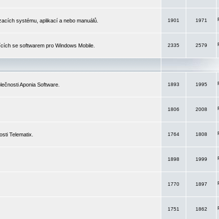
izacích systému, aplikací a nebo manuálů.
1901
1971
ících se softwarem pro Windows Mobile.
2335
2579
ečnosti Aponia Software.
1893
1995
1806
2008
sti Telematix.
1764
1808
1898
1999
1770
1897
1751
1862