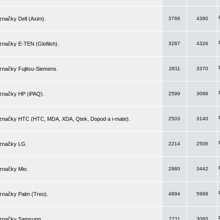
značky Dell (Axim).
3766
4380
značky E-TEN (Glofiish).
3287
4326
značky Fujitsu-Siemens.
2811
3370
 značky HP (iPAQ).
2599
3066
 značky HTC (HTC, MDA, XDA, Qtek, Dopod a i-mate).
2503
3140
 značky LG.
2214
2506
značky Mio.
2980
3442
značky Palm (Treo).
4894
5968
 značky Samsung.
2711
3060