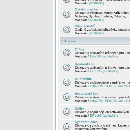
jacktalking
Moderátor
Ostatní značky
Diskuze o Windows Mobile zařízeních, 
Motorola, Symbol, Toshiba, Yakumo, ...
jacktalking
Moderátor
Příslušenství
Obtížně zařaditelné příspěvky souvise
jacktalking
Moderátor
Software
Office
Diskuze o aplikacích určených pro kanc
EiFeL96
jacktalking
Moderátoři
,
Komunikace
Diskuze o aplikacích určených pro tel
EiFeL96
jacktalking
Moderátoři
,
Multimédia
Diskuze o multimediálně zaměřených ap
cHaOOs
EiFeL96
jacktalki
Moderátoři
,
,
Hry a volný čas
Diskuze o aplikacích určených pro zába
cHaOOs
EiFeL96
jacktalki
Moderátoři
,
,
Utility
Diskuze o nejrůznějších softwarových n
EiFeL96
jacktalking
Moderátoři
,
Synchronizace
Diskuze o synchronizaci mezi kapesní
desktopovými systémy.