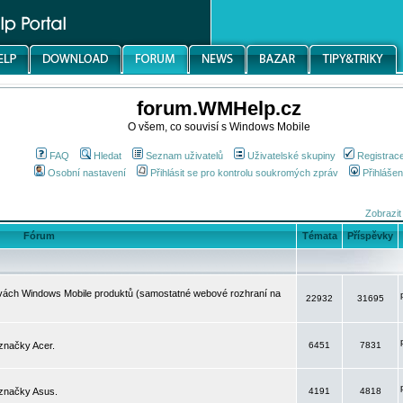
forum.WMHelp.cz
O všem, co souvisí s Windows Mobile
FAQ
Hledat
Seznam uživatelů
Uživatelské skupiny
Registrac
Osobní nastavení
Přihlásit se pro kontrolu soukromých zpráv
Přihlášen
Zobrazit
Fórum
Témata
Příspěvky
avách Windows Mobile produktů (samostatné webové rozhraní na
22932
31695
značky Acer.
6451
7831
 značky Asus.
4191
4818