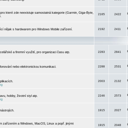
pro které zde neexistuje samostatná kategorie (Garmin, Giga-Byte,
2165
2422
).
jící nějak s hardwarem pro Windows Mobile zařízení.
2192
2411
elářské a firemní využití, pro organizaci času atp.
2283
2841
efonování nebo elektronickou komunikaci.
2288
2531
likacích.
2003
2132
ng
vu, hobby, životní styl atp.
2246
2573
ng
ástrojích.
1915
2027
m zařízením a Windows, MacOS, Linux a popř. jinými
1915
2048