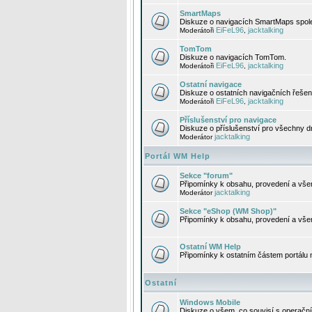
SmartMaps
Diskuze o navigacích SmartMaps spole
EiFeL96
jacktalking
Moderátoři
,
TomTom
Diskuze o navigacích TomTom.
EiFeL96
jacktalking
Moderátoři
,
Ostatní navigace
Diskuze o ostatních navigačních řešen
EiFeL96
jacktalking
Moderátoři
,
Příslušenství pro navigace
Diskuze o příslušenství pro všechny d
jacktalking
Moderátor
Portál WM Help
Sekce "forum"
Připomínky k obsahu, provedení a vše
jacktalking
Moderátor
Sekce "eShop (WM Shop)"
Připomínky k obsahu, provedení a vše
Ostatní WM Help
Připomínky k ostatním částem portálu
Ostatní
Windows Mobile
Diskuze o všem, co souvisí s operačn