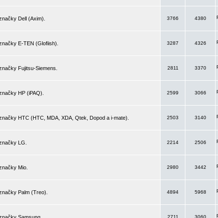
značky Dell (Axim).
3766
4380
značky E-TEN (Glofiish).
3287
4326
značky Fujitsu-Siemens.
2811
3370
 značky HP (iPAQ).
2599
3066
 značky HTC (HTC, MDA, XDA, Qtek, Dopod a i-mate).
2503
3140
 značky LG.
2214
2506
značky Mio.
2980
3442
značky Palm (Treo).
4894
5968
 značky Samsung.
2711
3060