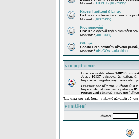
EiFeL96
jacktalking
Moderátoři
,
Kapesní zařízení & Linux
Diskuze o implementaci Linuxu na příst
jacktalking
Moderátor
Programování
Diskuze o vývojářských aktivitách pro
jacktalking
Moderátor
Offtopic
Chcete-li si s ostatními uživateli prostě
cHaOOs
jacktalking
Moderátoři
,
Kdo je přítomen
Uživatelé zaslali celkem
148289
příspěv
Je zde
20337
registrovaných uživatelů.
Nejnovějším registrovaným uživatelem j
Celkem je zde přítomno
0
uživatelů: 0 r
Nejvíce zde bylo současně přítomno
83
Registrovaní uživatelé: nikdo není příto
Tato data jsou založena na aktivitě uživatelů během 
Přihlášení
Uživatel: