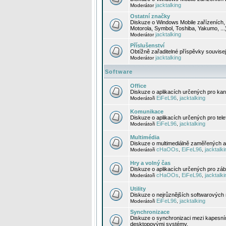
jacktalking
Moderátor
Ostatní značky
Diskuze o Windows Mobile zařízeních, 
Motorola, Symbol, Toshiba, Yakumo, ...
jacktalking
Moderátor
Příslušenství
Obtížně zařaditelné příspěvky souvise
jacktalking
Moderátor
Software
Office
Diskuze o aplikacích určených pro kanc
EiFeL96
jacktalking
Moderátoři
,
Komunikace
Diskuze o aplikacích určených pro tel
EiFeL96
jacktalking
Moderátoři
,
Multimédia
Diskuze o multimediálně zaměřených ap
cHaOOs
EiFeL96
jacktalki
Moderátoři
,
,
Hry a volný čas
Diskuze o aplikacích určených pro zába
cHaOOs
EiFeL96
jacktalki
Moderátoři
,
,
Utility
Diskuze o nejrůznějších softwarových n
EiFeL96
jacktalking
Moderátoři
,
Synchronizace
Diskuze o synchronizaci mezi kapesní
desktopovými systémy.