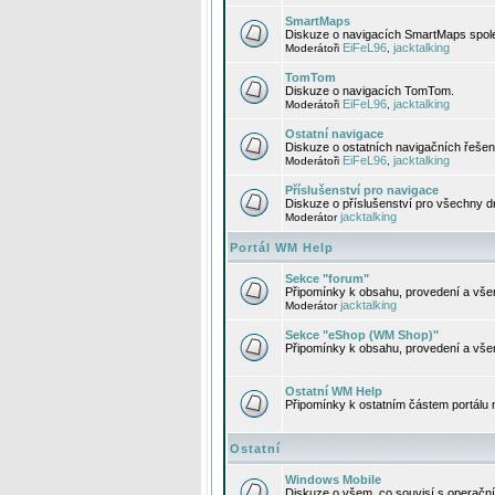
SmartMaps
Diskuze o navigacích SmartMaps spole
EiFeL96
jacktalking
Moderátoři
,
TomTom
Diskuze o navigacích TomTom.
EiFeL96
jacktalking
Moderátoři
,
Ostatní navigace
Diskuze o ostatních navigačních řešen
EiFeL96
jacktalking
Moderátoři
,
Příslušenství pro navigace
Diskuze o příslušenství pro všechny d
jacktalking
Moderátor
Portál WM Help
Sekce "forum"
Připomínky k obsahu, provedení a vše
jacktalking
Moderátor
Sekce "eShop (WM Shop)"
Připomínky k obsahu, provedení a vše
Ostatní WM Help
Připomínky k ostatním částem portálu
Ostatní
Windows Mobile
Diskuze o všem, co souvisí s operačn