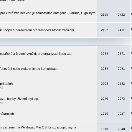
pro které zde neexistuje samostatná kategorie (Garmin, Giga-Byte,
2165
2422
).
jící nějak s hardwarem pro Windows Mobile zařízení.
2192
2411
elářské a firemní využití, pro organizaci času atp.
2283
2841
efonování nebo elektronickou komunikaci.
2288
2531
likacích.
2003
2132
ng
vu, hobby, životní styl atp.
2246
2573
ng
ástrojích.
1915
2027
m zařízením a Windows, MacOS, Linux a popř. jinými
1915
2048