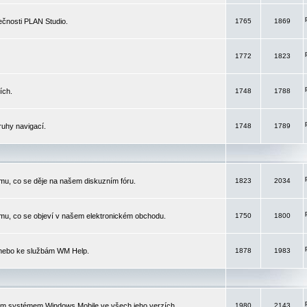
čnosti PLAN Studio.
1765
1869
1772
1823
ích.
1748
1788
ruhy navigací.
1748
1789
mu, co se děje na našem diskuzním fóru.
1823
2034
mu, co se objeví v našem elektronickém obchodu.
1750
1800
 nebo ke službám WM Help.
1878
1983
ím systémem Windows Mobile ve všech jeho verzích.
1980
2143