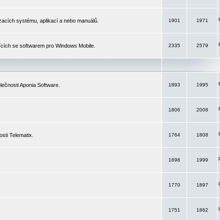
izacích systému, aplikací a nebo manuálů.
1901
1971
ících se softwarem pro Windows Mobile.
2335
2579
ečnosti Aponia Software.
1893
1995
1806
2008
sti Telematix.
1764
1808
1898
1999
1770
1897
1751
1862