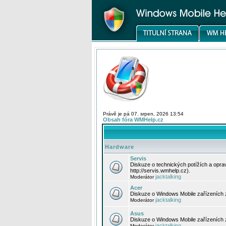
Právě je pá 07. srpen, 2026 13:54
Obsah fóra WMHelp.cz
Hardware
Servis
Diskuze o technických potížích a opr
http://servis.wmhelp.cz).
jacktalking
Moderátor
Acer
Diskuze o Windows Mobile zařízeních 
jacktalking
Moderátor
Asus
Diskuze o Windows Mobile zařízeních
jacktalking
Moderátor