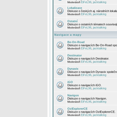
EiFeL96
jacktalking
Moderátoři
,
Lokalizace
Diskuse o českých aj. národních lokal
EiFeL96
jacktalking
Moderátoři
,
Ostatní
Diskuze o ostatních tématech souvisej
EiFeL96
jacktalking
Moderátoři
,
Navigace a mapy
Be-On-Road
Diskuze o navigacích Be-On-Road spol
EiFeL96
jacktalking
Moderátoři
,
Destinator
Diskuze o navigacích Destinator.
EiFeL96
jacktalking
Moderátoři
,
Dynavix
Diskuze o navigacích Dynavix společno
EiFeL96
jacktalking
Moderátoři
,
iGO
Diskuze o navigacích iGO.
EiFeL96
jacktalking
Moderátoři
,
Navigon
Diskuze o navigacích Navigon.
EiFeL96
jacktalking
Moderátoři
,
OziExplorerCE
Diskuze o navigacích OziExplorerCE.
EiFeL96
jacktalking
Moderátoři
,