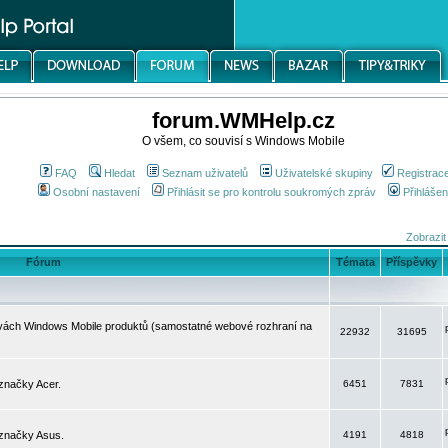
forum.WMHelp.cz
O všem, co souvisí s Windows Mobile
FAQ
Hledat
Seznam uživatelů
Uživatelské skupiny
Registrac
Osobní nastavení
Přihlásit se pro kontrolu soukromých zpráv
Přihlášen
Zobrazit
Fórum
Témata
Příspěvky
avách Windows Mobile produktů (samostatné webové rozhraní na
22932
31695
značky Acer.
6451
7831
 značky Asus.
4191
4818