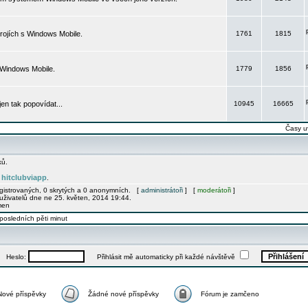
rojích s Windows Mobile.
1761
1815
 Windows Mobile.
1779
1856
 jen tak popovídat...
10945
16665
Časy u
ků.
hitclubviapp
e
.
egistrovaných, 0 skrytých a 0 anonymních. [
administrátoři
] [
moderátoři
]
uživatelů dne ne 25. květen, 2014 19:44.
men
posledních pěti minut
Heslo:
Přihlásit mě automaticky při každé návštěvě
Nové příspěvky
Žádné nové příspěvky
Fórum je zamčeno