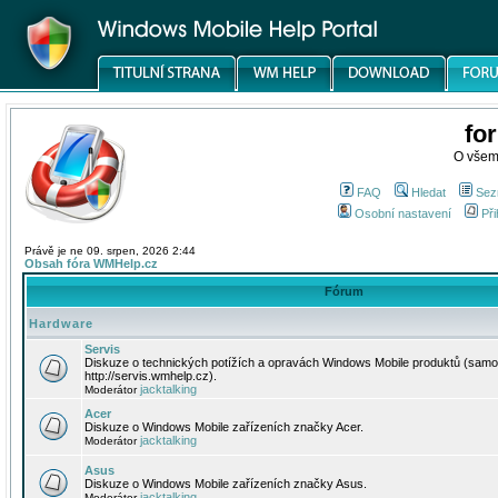
fo
O všem
FAQ
Hledat
Sez
Osobní nastavení
Při
Právě je ne 09. srpen, 2026 2:44
Obsah fóra WMHelp.cz
Fórum
Hardware
Servis
Diskuze o technických potížích a opravách Windows Mobile produktů (samo
http://servis.wmhelp.cz).
jacktalking
Moderátor
Acer
Diskuze o Windows Mobile zařízeních značky Acer.
jacktalking
Moderátor
Asus
Diskuze o Windows Mobile zařízeních značky Asus.
jacktalking
Moderátor