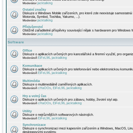
jacktalking
Moderátor
Ostatní značky
Diskuze o Windows Mobile zařízeních, pro které zde neexistuje samostatná 
Motorola, Symbol, Toshiba, Yakumo, ...).
jacktalking
Moderátor
Příslušenství
Obtížně zařaditelné příspěvky související nějak s hardwarem pro Windows M
jacktalking
Moderátor
Software
Office
Diskuze o aplikacích určených pro kancelářské a firemní využití, pro organiz
EiFeL96
jacktalking
Moderátoři
,
Komunikace
Diskuze o aplikacích určených pro telefonování nebo elektronickou komunika
EiFeL96
jacktalking
Moderátoři
,
Multimédia
Diskuze o multimediálně zaměřených aplikacích.
cHaOOs
EiFeL96
jacktalking
Moderátoři
,
,
Hry a volný čas
Diskuze o aplikacích určených pro zábavu, hobby, životní styl atp.
cHaOOs
EiFeL96
jacktalking
Moderátoři
,
,
Utility
Diskuze o nejrůznějších softwarových nástrojích.
EiFeL96
jacktalking
Moderátoři
,
Synchronizace
Diskuze o synchronizaci mezi kapesním zařízením a Windows, MacOS, Linux
desktopovými systémy.