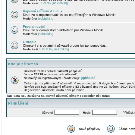
EiFeL96
jacktalking
Moderátoři
,
Kapesní zařízení & Linux
Diskuze o implementaci Linuxu na přístrojích s Windows Mobile.
jacktalking
Moderátor
Programování
Diskuze o vývojářských aktivitách pro Windows Mobile.
jacktalking
Moderátor
Offtopic
Chcete-li si s ostatními uživateli prostě jen tak popovídat...
cHaOOs
jacktalking
Moderátoři
,
Kdo je přítomen
Uživatelé zaslali celkem
148289
příspěvků.
Je zde
20318
registrovaných uživatelů.
gg88biz2
Nejnovějším registrovaným uživatelem je
.
Celkem je zde přítomno
0
uživatelů: 0 registrovaných, 0 skrytých a 0 anonymní
Nejvíce zde bylo současně přítomno
83
uživatelů dne ne 25. květen, 2014 19:4
Registrovaní uživatelé: nikdo není přítomen
Tato data jsou založena na aktivitě uživatelů během posledních pěti minut
Přihlášení
Uživatel:
Heslo:
Přihlásit m
Nové příspěvky
Žádné nové