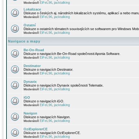
EiFeL96
jacktalking
Moderátoři
,
Lokalizace
Diskuse o českých aj. národních lokalizacích systému, aplikací a nebo manu
EiFeL96
jacktalking
Moderátoři
,
Ostatní
Diskuze o ostatních tématech souvisejících se softwarem pro Windows Mobi
EiFeL96
jacktalking
Moderátoři
,
Navigace a mapy
Be-On-Road
Diskuze o navigacích Be-On-Road společnosti Aponia Software.
EiFeL96
jacktalking
Moderátoři
,
Destinator
Diskuze o navigacích Destinator.
EiFeL96
jacktalking
Moderátoři
,
Dynavix
Diskuze o navigacích Dynavix společnosti Telematix.
EiFeL96
jacktalking
Moderátoři
,
iGO
Diskuze o navigacích iGO.
EiFeL96
jacktalking
Moderátoři
,
Navigon
Diskuze o navigacích Navigon.
EiFeL96
jacktalking
Moderátoři
,
OziExplorerCE
Diskuze o navigacích OziExplorerCE.
EiFeL96
jacktalking
Moderátoři
,