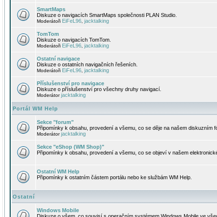
SmartMaps
Diskuze o navigacích SmartMaps společnosti PLAN Studio.
EiFeL96
jacktalking
Moderátoři
,
TomTom
Diskuze o navigacích TomTom.
EiFeL96
jacktalking
Moderátoři
,
Ostatní navigace
Diskuze o ostatních navigačních řešeních.
EiFeL96
jacktalking
Moderátoři
,
Příslušenství pro navigace
Diskuze o příslušenství pro všechny druhy navigací.
jacktalking
Moderátor
Portál WM Help
Sekce "forum"
Připomínky k obsahu, provedení a všemu, co se děje na našem diskuzním f
jacktalking
Moderátor
Sekce "eShop (WM Shop)"
Připomínky k obsahu, provedení a všemu, co se objeví v našem elektronic
Ostatní WM Help
Připomínky k ostatním částem portálu nebo ke službám WM Help.
Ostatní
Windows Mobile
Diskuze o všem, co souvisí s operačním systémem Windows Mobile ve všec