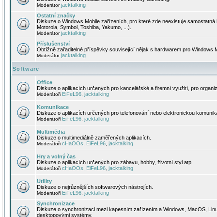
jacktalking
Moderátor
Ostatní značky
Diskuze o Windows Mobile zařízeních, pro které zde neexistuje samostatná 
Motorola, Symbol, Toshiba, Yakumo, ...).
jacktalking
Moderátor
Příslušenství
Obtížně zařaditelné příspěvky související nějak s hardwarem pro Windows M
jacktalking
Moderátor
Software
Office
Diskuze o aplikacích určených pro kancelářské a firemní využití, pro organiz
EiFeL96
jacktalking
Moderátoři
,
Komunikace
Diskuze o aplikacích určených pro telefonování nebo elektronickou komunika
EiFeL96
jacktalking
Moderátoři
,
Multimédia
Diskuze o multimediálně zaměřených aplikacích.
cHaOOs
EiFeL96
jacktalking
Moderátoři
,
,
Hry a volný čas
Diskuze o aplikacích určených pro zábavu, hobby, životní styl atp.
cHaOOs
EiFeL96
jacktalking
Moderátoři
,
,
Utility
Diskuze o nejrůznějších softwarových nástrojích.
EiFeL96
jacktalking
Moderátoři
,
Synchronizace
Diskuze o synchronizaci mezi kapesním zařízením a Windows, MacOS, Linux
desktopovými systémy.