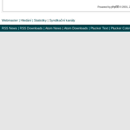
phpBB
Powered by
© 2001, 
Webmaster
|
Hledání
|
Statistiky
|
Syndikační kanály
RSS News
|
RSS Downloads
|
Atom News
|
Atom Downloads
|
Plucker Text
|
Plucker Color