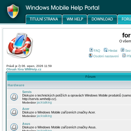
fo
O všem
FAQ
Hledat
Sez
Osobní nastavení
Při
Právě je čt 06. srpen, 2026 11:59
Obsah fóra WMHelp.cz
Fórum
Hardware
Servis
Diskuze o technických potížích a opravách Windows Mobile produktů (samo
http://servis.wmhelp.cz).
jacktalking
Moderátor
Acer
Diskuze o Windows Mobile zařízeních značky Acer.
jacktalking
Moderátor
Asus
Diskuze o Windows Mobile zařízeních značky Asus.
jacktalking
Moderátor