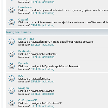
EiFeL96
jacktalking
Moderátoři
,
Lokalizace
Diskuse o českých aj. národních lokalizacích systému, aplikací a nebo manu
EiFeL96
jacktalking
Moderátoři
,
Ostatní
Diskuze o ostatních tématech souvisejících se softwarem pro Windows Mobi
EiFeL96
jacktalking
Moderátoři
,
Navigace a mapy
Be-On-Road
Diskuze o navigacích Be-On-Road společnosti Aponia Software.
EiFeL96
jacktalking
Moderátoři
,
Destinator
Diskuze o navigacích Destinator.
EiFeL96
jacktalking
Moderátoři
,
Dynavix
Diskuze o navigacích Dynavix společnosti Telematix.
EiFeL96
jacktalking
Moderátoři
,
iGO
Diskuze o navigacích iGO.
EiFeL96
jacktalking
Moderátoři
,
Navigon
Diskuze o navigacích Navigon.
EiFeL96
jacktalking
Moderátoři
,
OziExplorerCE
Diskuze o navigacích OziExplorerCE.
EiFeL96
jacktalking
Moderátoři
,