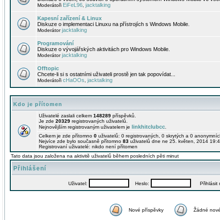
EiFeL96
jacktalking
Moderátoři
,
Kapesní zařízení & Linux
Diskuze o implementaci Linuxu na přístrojích s Windows Mobile.
jacktalking
Moderátor
Programování
Diskuze o vývojářských aktivitách pro Windows Mobile.
jacktalking
Moderátor
Offtopic
Chcete-li si s ostatními uživateli prostě jen tak popovídat...
cHaOOs
jacktalking
Moderátoři
,
Kdo je přítomen
Uživatelé zaslali celkem
148289
příspěvků.
Je zde
20329
registrovaných uživatelů.
linkhitclubcc
Nejnovějším registrovaným uživatelem je
.
Celkem je zde přítomno
0
uživatelů: 0 registrovaných, 0 skrytých a 0 anonymní
Nejvíce zde bylo současně přítomno
83
uživatelů dne ne 25. květen, 2014 19:4
Registrovaní uživatelé: nikdo není přítomen
Tato data jsou založena na aktivitě uživatelů během posledních pěti minut
Přihlášení
Uživatel:
Heslo:
Přihlásit m
Nové příspěvky
Žádné nové