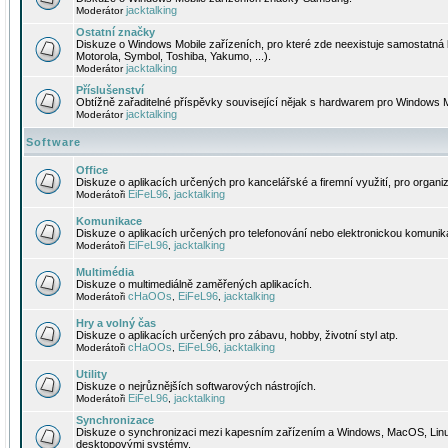
jacktalking
Moderátor
Ostatní značky
Diskuze o Windows Mobile zařízeních, pro které zde neexistuje samostatná 
Motorola, Symbol, Toshiba, Yakumo, ...).
jacktalking
Moderátor
Příslušenství
Obtížně zařaditelné příspěvky související nějak s hardwarem pro Windows M
jacktalking
Moderátor
Software
Office
Diskuze o aplikacích určených pro kancelářské a firemní využití, pro organiz
EiFeL96
jacktalking
Moderátoři
,
Komunikace
Diskuze o aplikacích určených pro telefonování nebo elektronickou komunika
EiFeL96
jacktalking
Moderátoři
,
Multimédia
Diskuze o multimediálně zaměřených aplikacích.
cHaOOs
EiFeL96
jacktalking
Moderátoři
,
,
Hry a volný čas
Diskuze o aplikacích určených pro zábavu, hobby, životní styl atp.
cHaOOs
EiFeL96
jacktalking
Moderátoři
,
,
Utility
Diskuze o nejrůznějších softwarových nástrojích.
EiFeL96
jacktalking
Moderátoři
,
Synchronizace
Diskuze o synchronizaci mezi kapesním zařízením a Windows, MacOS, Linux
desktopovými systémy.