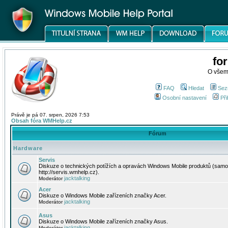
fo
O všem
FAQ
Hledat
Sez
Osobní nastavení
Při
Právě je pá 07. srpen, 2026 7:53
Obsah fóra WMHelp.cz
Fórum
Hardware
Servis
Diskuze o technických potížích a opravách Windows Mobile produktů (samo
http://servis.wmhelp.cz).
jacktalking
Moderátor
Acer
Diskuze o Windows Mobile zařízeních značky Acer.
jacktalking
Moderátor
Asus
Diskuze o Windows Mobile zařízeních značky Asus.
jacktalking
Moderátor