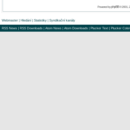
phpBB
Powered by
© 2001, 
Webmaster
|
Hledání
|
Statistiky
|
Syndikační kanály
RSS News
|
RSS Downloads
|
Atom News
|
Atom Downloads
|
Plucker Text
|
Plucker Color