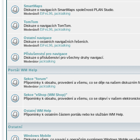
SmartMaps
Diskuze o navigacích SmartMaps společnosti PLAN Studio.
EiFeL96
jacktalking
Moderátoři
,
TomTom
Diskuze o navigacích TomTom.
EiFeL96
jacktalking
Moderátoři
,
Ostatní navigace
Diskuze o ostatních navigačních řešeních.
EiFeL96
jacktalking
Moderátoři
,
Příslušenství pro navigace
Diskuze o příslušenství pro všechny druhy navigací.
jacktalking
Moderátor
Portál WM Help
Sekce "forum"
Připomínky k obsahu, provedení a všemu, co se děje na našem diskuzním f
jacktalking
Moderátor
Sekce "eShop (WM Shop)"
Připomínky k obsahu, provedení a všemu, co se objeví v našem elektronic
Ostatní WM Help
Připomínky k ostatním částem portálu nebo ke službám WM Help.
Ostatní
Windows Mobile
Diskuze o všem, co souvisí s operačním systémem Windows Mobile ve všec