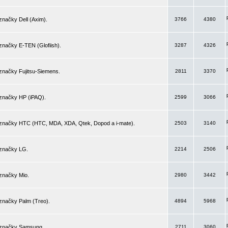
značky Dell (Axim).
3766
4380
značky E-TEN (Glofiish).
3287
4326
značky Fujitsu-Siemens.
2811
3370
 značky HP (iPAQ).
2599
3066
 značky HTC (HTC, MDA, XDA, Qtek, Dopod a i-mate).
2503
3140
 značky LG.
2214
2506
značky Mio.
2980
3442
značky Palm (Treo).
4894
5968
 značky Samsung.
2711
3060