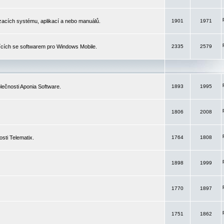
izacích systému, aplikací a nebo manuálů.
1901
1971
ících se softwarem pro Windows Mobile.
2335
2579
ečnosti Aponia Software.
1893
1995
1806
2008
sti Telematix.
1764
1808
1898
1999
1770
1897
1751
1862