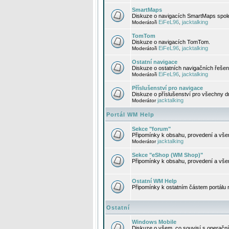
SmartMaps
Diskuze o navigacích SmartMaps spole
EiFeL96
jacktalking
Moderátoři
,
TomTom
Diskuze o navigacích TomTom.
EiFeL96
jacktalking
Moderátoři
,
Ostatní navigace
Diskuze o ostatních navigačních řešen
EiFeL96
jacktalking
Moderátoři
,
Příslušenství pro navigace
Diskuze o příslušenství pro všechny d
jacktalking
Moderátor
Portál WM Help
Sekce "forum"
Připomínky k obsahu, provedení a vše
jacktalking
Moderátor
Sekce "eShop (WM Shop)"
Připomínky k obsahu, provedení a vše
Ostatní WM Help
Připomínky k ostatním částem portálu
Ostatní
Windows Mobile
Diskuze o všem, co souvisí s operačn