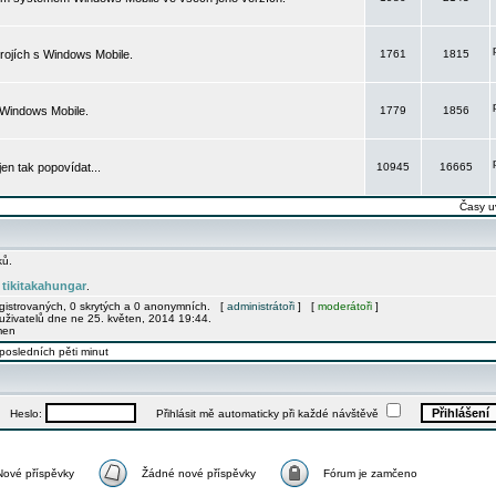
rojích s Windows Mobile.
1761
1815
 Windows Mobile.
1779
1856
 jen tak popovídat...
10945
16665
Časy u
ků.
tikitakahungar
e
.
egistrovaných, 0 skrytých a 0 anonymních. [
administrátoři
] [
moderátoři
]
uživatelů dne ne 25. květen, 2014 19:44.
men
posledních pěti minut
Heslo:
Přihlásit mě automaticky při každé návštěvě
Nové příspěvky
Žádné nové příspěvky
Fórum je zamčeno