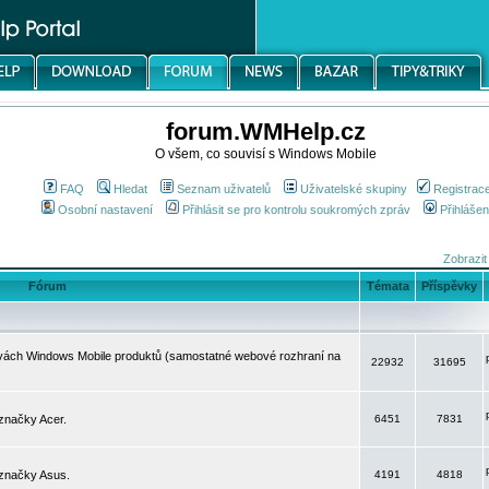
forum.WMHelp.cz
O všem, co souvisí s Windows Mobile
FAQ
Hledat
Seznam uživatelů
Uživatelské skupiny
Registrac
Osobní nastavení
Přihlásit se pro kontrolu soukromých zpráv
Přihlášen
Zobrazit
Fórum
Témata
Příspěvky
avách Windows Mobile produktů (samostatné webové rozhraní na
22932
31695
značky Acer.
6451
7831
 značky Asus.
4191
4818