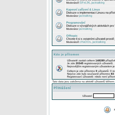
EiFeL96
jacktalking
Moderátoři
,
Kapesní zařízení & Linux
Diskuze o implementaci Linuxu na příst
jacktalking
Moderátor
Programování
Diskuze o vývojářských aktivitách pro
jacktalking
Moderátor
Offtopic
Chcete-li si s ostatními uživateli prostě
cHaOOs
jacktalking
Moderátoři
,
Kdo je přítomen
Uživatelé zaslali celkem
148289
příspěv
Je zde
20345
registrovaných uživatelů.
Nejnovějším registrovaným uživatelem j
Celkem je zde přítomno
0
uživatelů: 0 r
Nejvíce zde bylo současně přítomno
83
Registrovaní uživatelé: nikdo není příto
Tato data jsou založena na aktivitě uživatelů během 
Přihlášení
Uživatel: