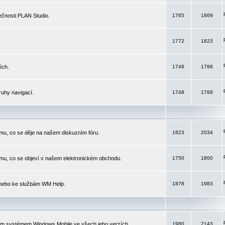
čnosti PLAN Studio.
1765
1869
1772
1823
ích.
1748
1788
ruhy navigací.
1748
1789
mu, co se děje na našem diskuzním fóru.
1823
2034
mu, co se objeví v našem elektronickém obchodu.
1750
1800
 nebo ke službám WM Help.
1878
1983
ím systémem Windows Mobile ve všech jeho verzích.
1980
2143