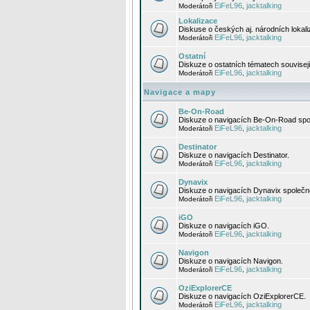
EiFeL96
jacktalking
Moderátoři
,
Lokalizace
Diskuse o českých aj. národních lokal
EiFeL96
jacktalking
Moderátoři
,
Ostatní
Diskuze o ostatních tématech souvisej
EiFeL96
jacktalking
Moderátoři
,
Navigace a mapy
Be-On-Road
Diskuze o navigacích Be-On-Road spol
EiFeL96
jacktalking
Moderátoři
,
Destinator
Diskuze o navigacích Destinator.
EiFeL96
jacktalking
Moderátoři
,
Dynavix
Diskuze o navigacích Dynavix společno
EiFeL96
jacktalking
Moderátoři
,
iGO
Diskuze o navigacích iGO.
EiFeL96
jacktalking
Moderátoři
,
Navigon
Diskuze o navigacích Navigon.
EiFeL96
jacktalking
Moderátoři
,
OziExplorerCE
Diskuze o navigacích OziExplorerCE.
EiFeL96
jacktalking
Moderátoři
,