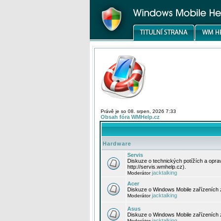
Právě je so 08. srpen, 2026 7:33
Obsah fóra WMHelp.cz
Hardware
Servis
Diskuze o technických potížích a opr
http://servis.wmhelp.cz).
jacktalking
Moderátor
Acer
Diskuze o Windows Mobile zařízeních 
jacktalking
Moderátor
Asus
Diskuze o Windows Mobile zařízeních
jacktalking
Moderátor