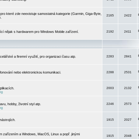
pro které zde neexistuje samostatná kategorie (Garmin, Giga-Byte,
2165
2422
).
jící nějak s hardwarem pro Windows Mobile zařízení.
2192
2411
elářské a firemní využití, pro organizaci času atp.
2283
2841
efonování nebo elektronickou komunikaci.
2288
2531
likacích.
2003
2132
ng
vu, hobby, životní styl atp.
2246
2573
ng
ástrojích.
1915
2027
m zařízením a Windows, MacOS, Linux a popř. jinými
1915
2048