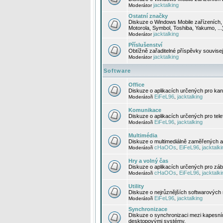
jacktalking
Moderátor
Ostatní značky
Diskuze o Windows Mobile zařízeních, 
Motorola, Symbol, Toshiba, Yakumo, ...
jacktalking
Moderátor
Příslušenství
Obtížně zařaditelné příspěvky souvise
jacktalking
Moderátor
Software
Office
Diskuze o aplikacích určených pro kanc
EiFeL96
jacktalking
Moderátoři
,
Komunikace
Diskuze o aplikacích určených pro tel
EiFeL96
jacktalking
Moderátoři
,
Multimédia
Diskuze o multimediálně zaměřených ap
cHaOOs
EiFeL96
jacktalki
Moderátoři
,
,
Hry a volný čas
Diskuze o aplikacích určených pro zába
cHaOOs
EiFeL96
jacktalki
Moderátoři
,
,
Utility
Diskuze o nejrůznějších softwarových n
EiFeL96
jacktalking
Moderátoři
,
Synchronizace
Diskuze o synchronizaci mezi kapesní
desktopovými systémy.