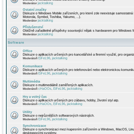
jacktalking
Moderátor
Ostatní značky
Diskuze o Windows Mobile zařízeních, pro které zde neexistuje samostatná 
Motorola, Symbol, Toshiba, Yakumo, ...).
jacktalking
Moderátor
Příslušenství
Obtížně zařaditelné příspěvky související nějak s hardwarem pro Windows M
jacktalking
Moderátor
Software
Office
Diskuze o aplikacích určených pro kancelářské a firemní využití, pro organiz
EiFeL96
jacktalking
Moderátoři
,
Komunikace
Diskuze o aplikacích určených pro telefonování nebo elektronickou komunika
EiFeL96
jacktalking
Moderátoři
,
Multimédia
Diskuze o multimediálně zaměřených aplikacích.
cHaOOs
EiFeL96
jacktalking
Moderátoři
,
,
Hry a volný čas
Diskuze o aplikacích určených pro zábavu, hobby, životní styl atp.
cHaOOs
EiFeL96
jacktalking
Moderátoři
,
,
Utility
Diskuze o nejrůznějších softwarových nástrojích.
EiFeL96
jacktalking
Moderátoři
,
Synchronizace
Diskuze o synchronizaci mezi kapesním zařízením a Windows, MacOS, Linux
desktopovými systémy.