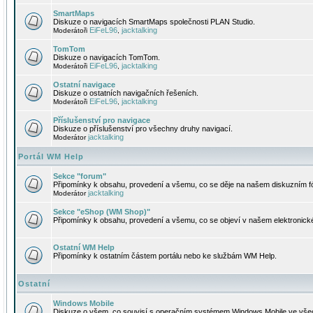
SmartMaps
Diskuze o navigacích SmartMaps společnosti PLAN Studio.
EiFeL96
jacktalking
Moderátoři
,
TomTom
Diskuze o navigacích TomTom.
EiFeL96
jacktalking
Moderátoři
,
Ostatní navigace
Diskuze o ostatních navigačních řešeních.
EiFeL96
jacktalking
Moderátoři
,
Příslušenství pro navigace
Diskuze o příslušenství pro všechny druhy navigací.
jacktalking
Moderátor
Portál WM Help
Sekce "forum"
Připomínky k obsahu, provedení a všemu, co se děje na našem diskuzním f
jacktalking
Moderátor
Sekce "eShop (WM Shop)"
Připomínky k obsahu, provedení a všemu, co se objeví v našem elektronic
Ostatní WM Help
Připomínky k ostatním částem portálu nebo ke službám WM Help.
Ostatní
Windows Mobile
Diskuze o všem, co souvisí s operačním systémem Windows Mobile ve všec