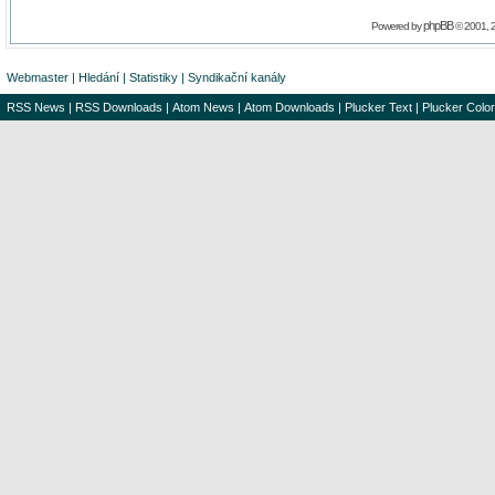
phpBB
Powered by
© 2001, 
Webmaster
|
Hledání
|
Statistiky
|
Syndikační kanály
RSS News
|
RSS Downloads
|
Atom News
|
Atom Downloads
|
Plucker Text
|
Plucker Color