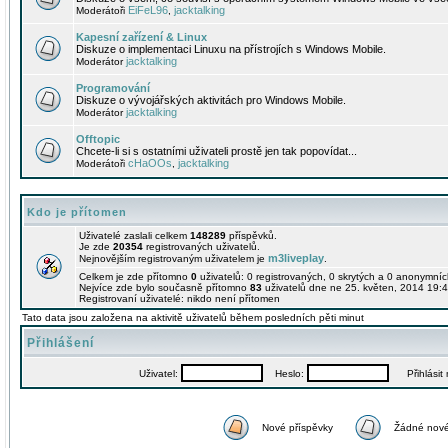
EiFeL96
jacktalking
Moderátoři
,
Kapesní zařízení & Linux
Diskuze o implementaci Linuxu na přístrojích s Windows Mobile.
jacktalking
Moderátor
Programování
Diskuze o vývojářských aktivitách pro Windows Mobile.
jacktalking
Moderátor
Offtopic
Chcete-li si s ostatními uživateli prostě jen tak popovídat...
cHaOOs
jacktalking
Moderátoři
,
Kdo je přítomen
Uživatelé zaslali celkem
148289
příspěvků.
Je zde
20354
registrovaných uživatelů.
m3liveplay
Nejnovějším registrovaným uživatelem je
.
Celkem je zde přítomno
0
uživatelů: 0 registrovaných, 0 skrytých a 0 anonymní
Nejvíce zde bylo současně přítomno
83
uživatelů dne ne 25. květen, 2014 19:4
Registrovaní uživatelé: nikdo není přítomen
Tato data jsou založena na aktivitě uživatelů během posledních pěti minut
Přihlášení
Uživatel:
Heslo:
Přihlásit m
Nové příspěvky
Žádné nové