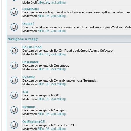
EiFeL96
jacktalking
Moderátoři
,
Lokalizace
Diskuse o českých aj. národních lokalizacích systému, aplikací a nebo manu
EiFeL96
jacktalking
Moderátoři
,
Ostatní
Diskuze o ostatních tématech souvisejících se softwarem pro Windows Mobi
EiFeL96
jacktalking
Moderátoři
,
Navigace a mapy
Be-On-Road
Diskuze o navigacích Be-On-Road společnosti Aponia Software.
EiFeL96
jacktalking
Moderátoři
,
Destinator
Diskuze o navigacích Destinator.
EiFeL96
jacktalking
Moderátoři
,
Dynavix
Diskuze o navigacích Dynavix společnosti Telematix.
EiFeL96
jacktalking
Moderátoři
,
iGO
Diskuze o navigacích iGO.
EiFeL96
jacktalking
Moderátoři
,
Navigon
Diskuze o navigacích Navigon.
EiFeL96
jacktalking
Moderátoři
,
OziExplorerCE
Diskuze o navigacích OziExplorerCE.
EiFeL96
jacktalking
Moderátoři
,