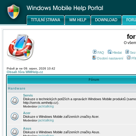
fo
O všem
FAQ
Hledat
Sez
Osobní nastavení
Při
Právě je ne 09. srpen, 2026 10:42
Obsah fóra WMHelp.cz
Fórum
Hardware
Servis
Diskuze o technických potížích a opravách Windows Mobile produktů (samo
http://servis.wmhelp.cz).
jacktalking
Moderátor
Acer
Diskuze o Windows Mobile zařízeních značky Acer.
jacktalking
Moderátor
Asus
Diskuze o Windows Mobile zařízeních značky Asus.
jacktalking
Moderátor