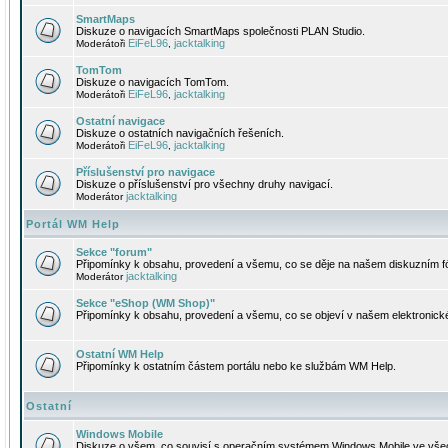
SmartMaps
Diskuze o navigacích SmartMaps společnosti PLAN Studio.
EiFeL96
jacktalking
Moderátoři
,
TomTom
Diskuze o navigacích TomTom.
EiFeL96
jacktalking
Moderátoři
,
Ostatní navigace
Diskuze o ostatních navigačních řešeních.
EiFeL96
jacktalking
Moderátoři
,
Příslušenství pro navigace
Diskuze o příslušenství pro všechny druhy navigací.
jacktalking
Moderátor
Portál WM Help
Sekce "forum"
Připomínky k obsahu, provedení a všemu, co se děje na našem diskuzním f
jacktalking
Moderátor
Sekce "eShop (WM Shop)"
Připomínky k obsahu, provedení a všemu, co se objeví v našem elektronic
Ostatní WM Help
Připomínky k ostatním částem portálu nebo ke službám WM Help.
Ostatní
Windows Mobile
Diskuze o všem, co souvisí s operačním systémem Windows Mobile ve všec