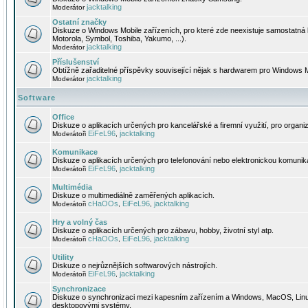
jacktalking
Moderátor
Ostatní značky
Diskuze o Windows Mobile zařízeních, pro které zde neexistuje samostatná 
Motorola, Symbol, Toshiba, Yakumo, ...).
jacktalking
Moderátor
Příslušenství
Obtížně zařaditelné příspěvky související nějak s hardwarem pro Windows M
jacktalking
Moderátor
Software
Office
Diskuze o aplikacích určených pro kancelářské a firemní využití, pro organiz
EiFeL96
jacktalking
Moderátoři
,
Komunikace
Diskuze o aplikacích určených pro telefonování nebo elektronickou komunika
EiFeL96
jacktalking
Moderátoři
,
Multimédia
Diskuze o multimediálně zaměřených aplikacích.
cHaOOs
EiFeL96
jacktalking
Moderátoři
,
,
Hry a volný čas
Diskuze o aplikacích určených pro zábavu, hobby, životní styl atp.
cHaOOs
EiFeL96
jacktalking
Moderátoři
,
,
Utility
Diskuze o nejrůznějších softwarových nástrojích.
EiFeL96
jacktalking
Moderátoři
,
Synchronizace
Diskuze o synchronizaci mezi kapesním zařízením a Windows, MacOS, Linux
desktopovými systémy.