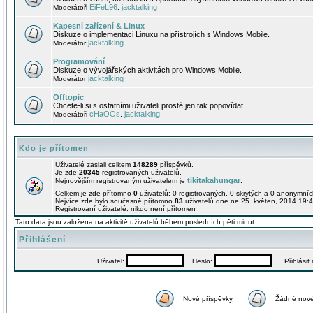
EiFeL96
jacktalking
Moderátoři
,
Kapesní zařízení & Linux
Diskuze o implementaci Linuxu na přístrojích s Windows Mobile.
jacktalking
Moderátor
Programování
Diskuze o vývojářských aktivitách pro Windows Mobile.
jacktalking
Moderátor
Offtopic
Chcete-li si s ostatními uživateli prostě jen tak popovídat...
cHaOOs
jacktalking
Moderátoři
,
Kdo je přítomen
Uživatelé zaslali celkem
148289
příspěvků.
Je zde
20345
registrovaných uživatelů.
tikitakahungar
Nejnovějším registrovaným uživatelem je
.
Celkem je zde přítomno
0
uživatelů: 0 registrovaných, 0 skrytých a 0 anonymní
Nejvíce zde bylo současně přítomno
83
uživatelů dne ne 25. květen, 2014 19:4
Registrovaní uživatelé: nikdo není přítomen
Tato data jsou založena na aktivitě uživatelů během posledních pěti minut
Přihlášení
Uživatel:
Heslo:
Přihlásit m
Nové příspěvky
Žádné nové