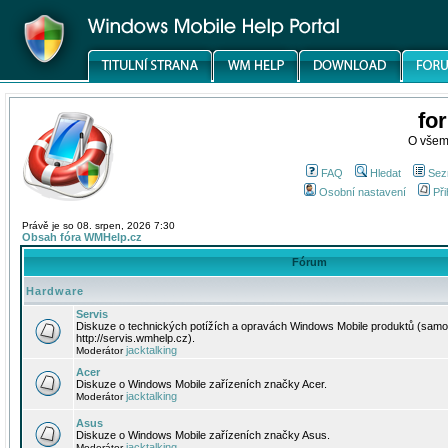
fo
O všem
FAQ
Hledat
Sez
Osobní nastavení
Při
Právě je so 08. srpen, 2026 7:30
Obsah fóra WMHelp.cz
Fórum
Hardware
Servis
Diskuze o technických potížích a opravách Windows Mobile produktů (samo
http://servis.wmhelp.cz).
jacktalking
Moderátor
Acer
Diskuze o Windows Mobile zařízeních značky Acer.
jacktalking
Moderátor
Asus
Diskuze o Windows Mobile zařízeních značky Asus.
jacktalking
Moderátor