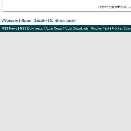
phpBB
Powered by
© 2001, 
Webmaster
|
Hledání
|
Statistiky
|
Syndikační kanály
RSS News
|
RSS Downloads
|
Atom News
|
Atom Downloads
|
Plucker Text
|
Plucker Color