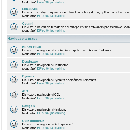
EiFeL96
jacktalking
Moderátoři
,
Lokalizace
Diskuse o českých aj. národních lokalizacích systému, aplikací a nebo manu
EiFeL96
jacktalking
Moderátoři
,
Ostatní
Diskuze o ostatních tématech souvisejících se softwarem pro Windows Mobi
EiFeL96
jacktalking
Moderátoři
,
Navigace a mapy
Be-On-Road
Diskuze o navigacích Be-On-Road společnosti Aponia Software.
EiFeL96
jacktalking
Moderátoři
,
Destinator
Diskuze o navigacích Destinator.
EiFeL96
jacktalking
Moderátoři
,
Dynavix
Diskuze o navigacích Dynavix společnosti Telematix.
EiFeL96
jacktalking
Moderátoři
,
iGO
Diskuze o navigacích iGO.
EiFeL96
jacktalking
Moderátoři
,
Navigon
Diskuze o navigacích Navigon.
EiFeL96
jacktalking
Moderátoři
,
OziExplorerCE
Diskuze o navigacích OziExplorerCE.
EiFeL96
jacktalking
Moderátoři
,