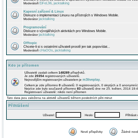
EiFeL96
jacktalking
Moderátoři
,
Kapesní zařízení & Linux
Diskuze o implementaci Linuxu na přístrojích s Windows Mobile.
jacktalking
Moderátor
Programování
Diskuze o vývojářských aktivitách pro Windows Mobile.
jacktalking
Moderátor
Offtopic
Chcete-li si s ostatními uživateli prostě jen tak popovídat...
cHaOOs
jacktalking
Moderátoři
,
Kdo je přítomen
Uživatelé zaslali celkem
148289
příspěvků.
Je zde
20354
registrovaných uživatelů.
m3liveplay
Nejnovějším registrovaným uživatelem je
.
Celkem je zde přítomno
0
uživatelů: 0 registrovaných, 0 skrytých a 0 anonymní
Nejvíce zde bylo současně přítomno
83
uživatelů dne ne 25. květen, 2014 19:4
Registrovaní uživatelé: nikdo není přítomen
Tato data jsou založena na aktivitě uživatelů během posledních pěti minut
Přihlášení
Uživatel:
Heslo:
Přihlásit m
Nové příspěvky
Žádné nové