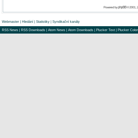
phpBB
Powered by
© 2001, 
Webmaster
|
Hledání
|
Statistiky
|
Syndikační kanály
RSS News
|
RSS Downloads
|
Atom News
|
Atom Downloads
|
Plucker Text
|
Plucker Color