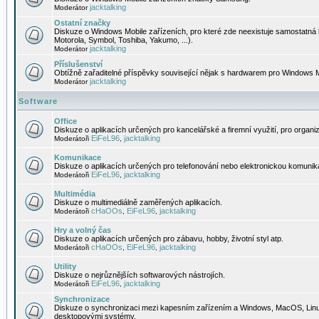
jacktalking
Moderátor
Ostatní značky
Diskuze o Windows Mobile zařízeních, pro které zde neexistuje samostatná 
Motorola, Symbol, Toshiba, Yakumo, ...).
jacktalking
Moderátor
Příslušenství
Obtížně zařaditelné příspěvky související nějak s hardwarem pro Windows M
jacktalking
Moderátor
Software
Office
Diskuze o aplikacích určených pro kancelářské a firemní využití, pro organiz
EiFeL96
jacktalking
Moderátoři
,
Komunikace
Diskuze o aplikacích určených pro telefonování nebo elektronickou komunika
EiFeL96
jacktalking
Moderátoři
,
Multimédia
Diskuze o multimediálně zaměřených aplikacích.
cHaOOs
EiFeL96
jacktalking
Moderátoři
,
,
Hry a volný čas
Diskuze o aplikacích určených pro zábavu, hobby, životní styl atp.
cHaOOs
EiFeL96
jacktalking
Moderátoři
,
,
Utility
Diskuze o nejrůznějších softwarových nástrojích.
EiFeL96
jacktalking
Moderátoři
,
Synchronizace
Diskuze o synchronizaci mezi kapesním zařízením a Windows, MacOS, Linux
desktopovými systémy.