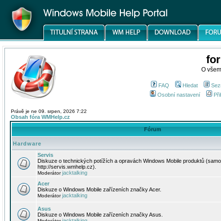
fo
O všem
FAQ
Hledat
Sez
Osobní nastavení
Při
Právě je ne 09. srpen, 2026 7:22
Obsah fóra WMHelp.cz
Fórum
Hardware
Servis
Diskuze o technických potížích a opravách Windows Mobile produktů (samo
http://servis.wmhelp.cz).
jacktalking
Moderátor
Acer
Diskuze o Windows Mobile zařízeních značky Acer.
jacktalking
Moderátor
Asus
Diskuze o Windows Mobile zařízeních značky Asus.
jacktalking
Moderátor