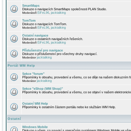
SmartMaps
Diskuze o navigacích SmartMaps společnosti PLAN Studio.
EiFeL96
jacktalking
Moderátoři
,
TomTom
Diskuze o navigacích TomTom.
EiFeL96
jacktalking
Moderátoři
,
Ostatní navigace
Diskuze o ostatních navigačních řešeních.
EiFeL96
jacktalking
Moderátoři
,
Příslušenství pro navigace
Diskuze o příslušenství pro všechny druhy navigací.
jacktalking
Moderátor
Portál WM Help
Sekce "forum"
Připomínky k obsahu, provedení a všemu, co se děje na našem diskuzním f
jacktalking
Moderátor
Sekce "eShop (WM Shop)"
Připomínky k obsahu, provedení a všemu, co se objeví v našem elektronic
Ostatní WM Help
Připomínky k ostatním částem portálu nebo ke službám WM Help.
Ostatní
Windows Mobile
Diskuze o všem, co souvisí s operačním systémem Windows Mobile ve všec