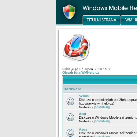
Právě je pá 07. srpen, 2026 15:38
Obsah fóra WMHelp.cz
Hardware
Servis
Diskuze o technických potížích a opr
http://servis.wmhelp.cz).
jacktalking
Moderátor
Acer
Diskuze o Windows Mobile zařízeních 
jacktalking
Moderátor
Asus
Diskuze o Windows Mobile zařízeních
jacktalking
Moderátor