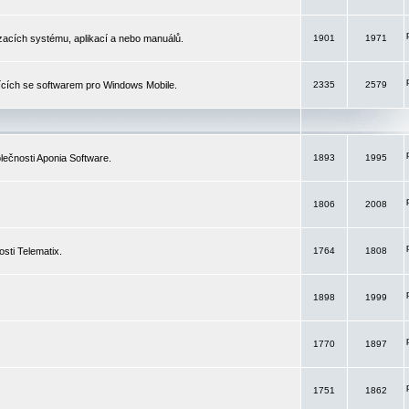
izacích systému, aplikací a nebo manuálů.
1901
1971
ících se softwarem pro Windows Mobile.
2335
2579
ečnosti Aponia Software.
1893
1995
1806
2008
sti Telematix.
1764
1808
1898
1999
1770
1897
1751
1862