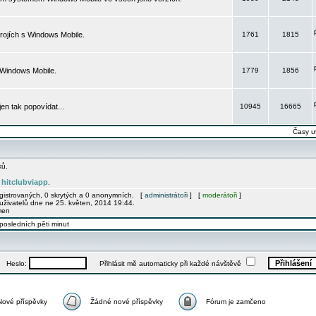
rojích s Windows Mobile.
1761
1815
 Windows Mobile.
1779
1856
 jen tak popovídat...
10945
16665
Časy u
ků.
hitclubviapp
e
.
egistrovaných, 0 skrytých a 0 anonymních. [
administrátoři
] [
moderátoři
]
uživatelů dne ne 25. květen, 2014 19:44.
men
posledních pěti minut
Heslo:
Přihlásit mě automaticky při každé návštěvě
Nové příspěvky
Žádné nové příspěvky
Fórum je zamčeno