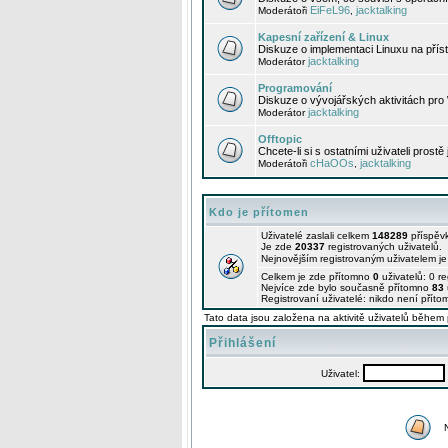
EiFeL96
jacktalking
Moderátoři
,
Kapesní zařízení & Linux
Diskuze o implementaci Linuxu na příst
jacktalking
Moderátor
Programování
Diskuze o vývojářských aktivitách pro
jacktalking
Moderátor
Offtopic
Chcete-li si s ostatními uživateli prostě
cHaOOs
jacktalking
Moderátoři
,
Kdo je přítomen
Uživatelé zaslali celkem
148289
příspěv
Je zde
20337
registrovaných uživatelů.
Nejnovějším registrovaným uživatelem j
Celkem je zde přítomno
0
uživatelů: 0 r
Nejvíce zde bylo současně přítomno
83
Registrovaní uživatelé: nikdo není příto
Tato data jsou založena na aktivitě uživatelů během 
Přihlášení
Uživatel: