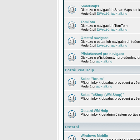
SmartMaps
Diskuze o navigacích SmartMaps spole
EiFeL96
jacktalking
Moderátoři
,
TomTom
Diskuze o navigacích TomTom.
EiFeL96
jacktalking
Moderátoři
,
Ostatní navigace
Diskuze o ostatních navigačních řešen
EiFeL96
jacktalking
Moderátoři
,
Příslušenství pro navigace
Diskuze o příslušenství pro všechny d
jacktalking
Moderátor
Portál WM Help
Sekce "forum"
Připomínky k obsahu, provedení a vše
jacktalking
Moderátor
Sekce "eShop (WM Shop)"
Připomínky k obsahu, provedení a vše
Ostatní WM Help
Připomínky k ostatním částem portálu
Ostatní
Windows Mobile
Diskuze o všem, co souvisí s operačn