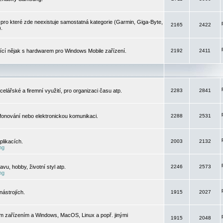
pro které zde neexistuje samostatná kategorie (Garmin, Giga-Byte,
2165
2422
).
jící nějak s hardwarem pro Windows Mobile zařízení.
2192
2411
elářské a firemní využití, pro organizaci času atp.
2283
2841
efonování nebo elektronickou komunikaci.
2288
2531
likacích.
2003
2132
ng
vu, hobby, životní styl atp.
2246
2573
ng
ástrojích.
1915
2027
m zařízením a Windows, MacOS, Linux a popř. jinými
1915
2048