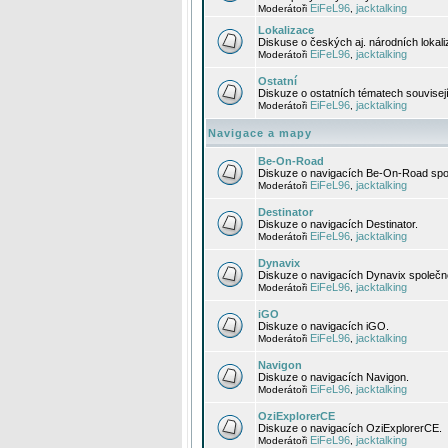
EiFeL96
jacktalking
Moderátoři
,
Lokalizace
Diskuse o českých aj. národních lokal
EiFeL96
jacktalking
Moderátoři
,
Ostatní
Diskuze o ostatních tématech souvisej
EiFeL96
jacktalking
Moderátoři
,
Navigace a mapy
Be-On-Road
Diskuze o navigacích Be-On-Road spol
EiFeL96
jacktalking
Moderátoři
,
Destinator
Diskuze o navigacích Destinator.
EiFeL96
jacktalking
Moderátoři
,
Dynavix
Diskuze o navigacích Dynavix společno
EiFeL96
jacktalking
Moderátoři
,
iGO
Diskuze o navigacích iGO.
EiFeL96
jacktalking
Moderátoři
,
Navigon
Diskuze o navigacích Navigon.
EiFeL96
jacktalking
Moderátoři
,
OziExplorerCE
Diskuze o navigacích OziExplorerCE.
EiFeL96
jacktalking
Moderátoři
,