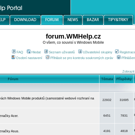
forum.WMHelp.cz
O všem, co souvisí s Windows Mobile
FAQ
Hledat
Seznam uživatelů
Uživatelské skupiny
Registrac
Osobní nastavení
Přihlásit se pro kontrolu soukromých zpráv
Přihlášen
Zobrazit
Fórum
Témata
Příspěvky
avách Windows Mobile produktů (samostatné webové rozhraní na
22932
31695
značky Acer.
6451
7831
 značky Asus.
4191
4818