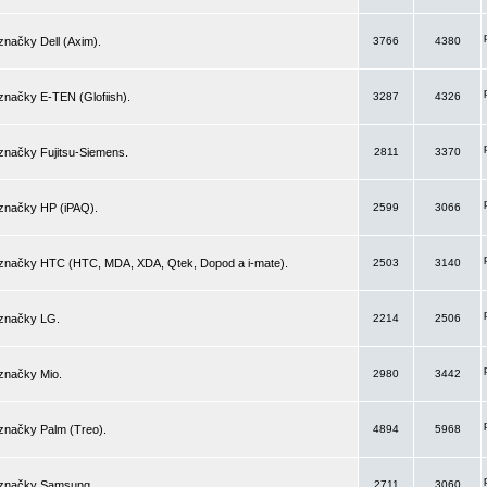
značky Dell (Axim).
3766
4380
značky E-TEN (Glofiish).
3287
4326
značky Fujitsu-Siemens.
2811
3370
 značky HP (iPAQ).
2599
3066
 značky HTC (HTC, MDA, XDA, Qtek, Dopod a i-mate).
2503
3140
 značky LG.
2214
2506
značky Mio.
2980
3442
značky Palm (Treo).
4894
5968
 značky Samsung.
2711
3060