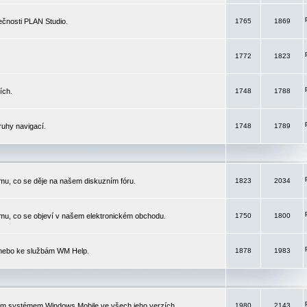
čnosti PLAN Studio.
1765
1869
1772
1823
ích.
1748
1788
ruhy navigací.
1748
1789
mu, co se děje na našem diskuzním fóru.
1823
2034
mu, co se objeví v našem elektronickém obchodu.
1750
1800
 nebo ke službám WM Help.
1878
1983
ím systémem Windows Mobile ve všech jeho verzích.
1980
2143