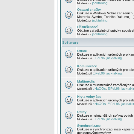
jacktalking
Moderátor
Ostatní značky
Diskuze o Windows Mobile zařízeních, 
Motorola, Symbol, Toshiba, Yakumo, ...
jacktalking
Moderátor
Příslušenství
Obtížně zařaditelné příspěvky souvise
jacktalking
Moderátor
Software
Office
Diskuze o aplikacích určených pro kanc
EiFeL96
jacktalking
Moderátoři
,
Komunikace
Diskuze o aplikacích určených pro tel
EiFeL96
jacktalking
Moderátoři
,
Multimédia
Diskuze o multimediálně zaměřených ap
cHaOOs
EiFeL96
jacktalki
Moderátoři
,
,
Hry a volný čas
Diskuze o aplikacích určených pro zába
cHaOOs
EiFeL96
jacktalki
Moderátoři
,
,
Utility
Diskuze o nejrůznějších softwarových n
EiFeL96
jacktalking
Moderátoři
,
Synchronizace
Diskuze o synchronizaci mezi kapesní
desktopovými systémy.