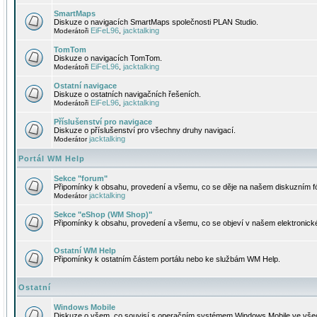
SmartMaps
Diskuze o navigacích SmartMaps společnosti PLAN Studio.
EiFeL96
jacktalking
Moderátoři
,
TomTom
Diskuze o navigacích TomTom.
EiFeL96
jacktalking
Moderátoři
,
Ostatní navigace
Diskuze o ostatních navigačních řešeních.
EiFeL96
jacktalking
Moderátoři
,
Příslušenství pro navigace
Diskuze o příslušenství pro všechny druhy navigací.
jacktalking
Moderátor
Portál WM Help
Sekce "forum"
Připomínky k obsahu, provedení a všemu, co se děje na našem diskuzním f
jacktalking
Moderátor
Sekce "eShop (WM Shop)"
Připomínky k obsahu, provedení a všemu, co se objeví v našem elektronic
Ostatní WM Help
Připomínky k ostatním částem portálu nebo ke službám WM Help.
Ostatní
Windows Mobile
Diskuze o všem, co souvisí s operačním systémem Windows Mobile ve všec