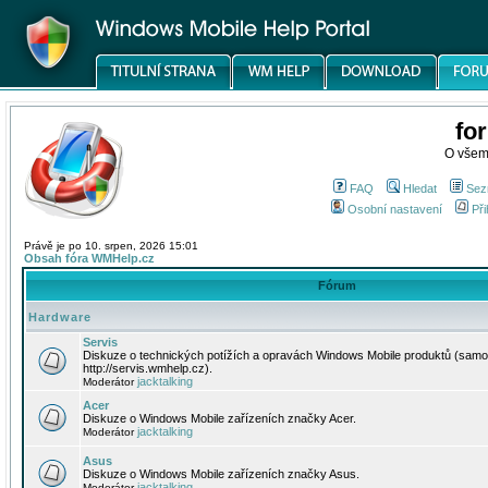
fo
O všem
FAQ
Hledat
Sez
Osobní nastavení
Při
Právě je po 10. srpen, 2026 15:01
Obsah fóra WMHelp.cz
Fórum
Hardware
Servis
Diskuze o technických potížích a opravách Windows Mobile produktů (samo
http://servis.wmhelp.cz).
jacktalking
Moderátor
Acer
Diskuze o Windows Mobile zařízeních značky Acer.
jacktalking
Moderátor
Asus
Diskuze o Windows Mobile zařízeních značky Asus.
jacktalking
Moderátor