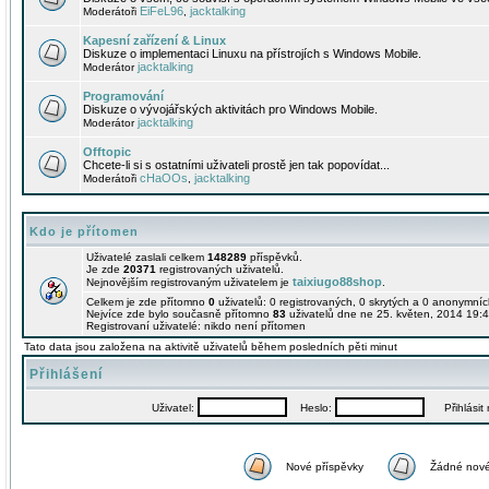
EiFeL96
jacktalking
Moderátoři
,
Kapesní zařízení & Linux
Diskuze o implementaci Linuxu na přístrojích s Windows Mobile.
jacktalking
Moderátor
Programování
Diskuze o vývojářských aktivitách pro Windows Mobile.
jacktalking
Moderátor
Offtopic
Chcete-li si s ostatními uživateli prostě jen tak popovídat...
cHaOOs
jacktalking
Moderátoři
,
Kdo je přítomen
Uživatelé zaslali celkem
148289
příspěvků.
Je zde
20371
registrovaných uživatelů.
taixiugo88shop
Nejnovějším registrovaným uživatelem je
.
Celkem je zde přítomno
0
uživatelů: 0 registrovaných, 0 skrytých a 0 anonymní
Nejvíce zde bylo současně přítomno
83
uživatelů dne ne 25. květen, 2014 19:4
Registrovaní uživatelé: nikdo není přítomen
Tato data jsou založena na aktivitě uživatelů během posledních pěti minut
Přihlášení
Uživatel:
Heslo:
Přihlásit m
Nové příspěvky
Žádné nové