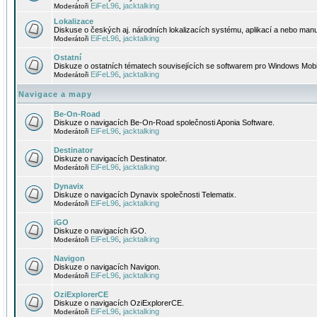
EiFeL96
jacktalking
Moderátoři
,
Lokalizace
Diskuse o českých aj. národních lokalizacích systému, aplikací a nebo manu
EiFeL96
jacktalking
Moderátoři
,
Ostatní
Diskuze o ostatních tématech souvisejících se softwarem pro Windows Mobi
EiFeL96
jacktalking
Moderátoři
,
Navigace a mapy
Be-On-Road
Diskuze o navigacích Be-On-Road společnosti Aponia Software.
EiFeL96
jacktalking
Moderátoři
,
Destinator
Diskuze o navigacích Destinator.
EiFeL96
jacktalking
Moderátoři
,
Dynavix
Diskuze o navigacích Dynavix společnosti Telematix.
EiFeL96
jacktalking
Moderátoři
,
iGO
Diskuze o navigacích iGO.
EiFeL96
jacktalking
Moderátoři
,
Navigon
Diskuze o navigacích Navigon.
EiFeL96
jacktalking
Moderátoři
,
OziExplorerCE
Diskuze o navigacích OziExplorerCE.
EiFeL96
jacktalking
Moderátoři
,