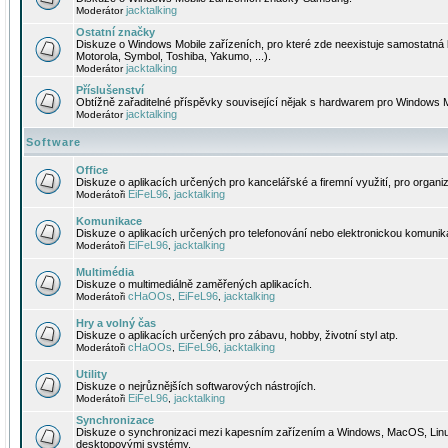
jacktalking
Moderátor
Ostatní značky
Diskuze o Windows Mobile zařízeních, pro které zde neexistuje samostatná 
Motorola, Symbol, Toshiba, Yakumo, ...).
jacktalking
Moderátor
Příslušenství
Obtížně zařaditelné příspěvky související nějak s hardwarem pro Windows M
jacktalking
Moderátor
Software
Office
Diskuze o aplikacích určených pro kancelářské a firemní využití, pro organiz
EiFeL96
jacktalking
Moderátoři
,
Komunikace
Diskuze o aplikacích určených pro telefonování nebo elektronickou komunika
EiFeL96
jacktalking
Moderátoři
,
Multimédia
Diskuze o multimediálně zaměřených aplikacích.
cHaOOs
EiFeL96
jacktalking
Moderátoři
,
,
Hry a volný čas
Diskuze o aplikacích určených pro zábavu, hobby, životní styl atp.
cHaOOs
EiFeL96
jacktalking
Moderátoři
,
,
Utility
Diskuze o nejrůznějších softwarových nástrojích.
EiFeL96
jacktalking
Moderátoři
,
Synchronizace
Diskuze o synchronizaci mezi kapesním zařízením a Windows, MacOS, Linux
desktopovými systémy.