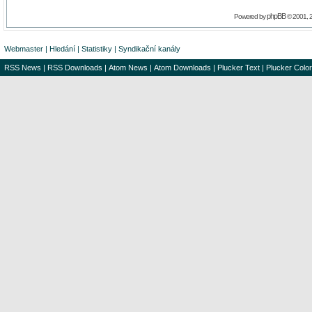
phpBB
Powered by
© 2001, 
Webmaster
|
Hledání
|
Statistiky
|
Syndikační kanály
RSS News
|
RSS Downloads
|
Atom News
|
Atom Downloads
|
Plucker Text
|
Plucker Color