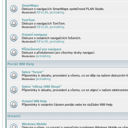
SmartMaps
Diskuze o navigacích SmartMaps společnosti PLAN Studio.
EiFeL96
jacktalking
Moderátoři
,
TomTom
Diskuze o navigacích TomTom.
EiFeL96
jacktalking
Moderátoři
,
Ostatní navigace
Diskuze o ostatních navigačních řešeních.
EiFeL96
jacktalking
Moderátoři
,
Příslušenství pro navigace
Diskuze o příslušenství pro všechny druhy navigací.
jacktalking
Moderátor
Portál WM Help
Sekce "forum"
Připomínky k obsahu, provedení a všemu, co se děje na našem diskuzním f
jacktalking
Moderátor
Sekce "eShop (WM Shop)"
Připomínky k obsahu, provedení a všemu, co se objeví v našem elektronic
Ostatní WM Help
Připomínky k ostatním částem portálu nebo ke službám WM Help.
Ostatní
Windows Mobile
Diskuze o všem, co souvisí s operačním systémem Windows Mobile ve všec