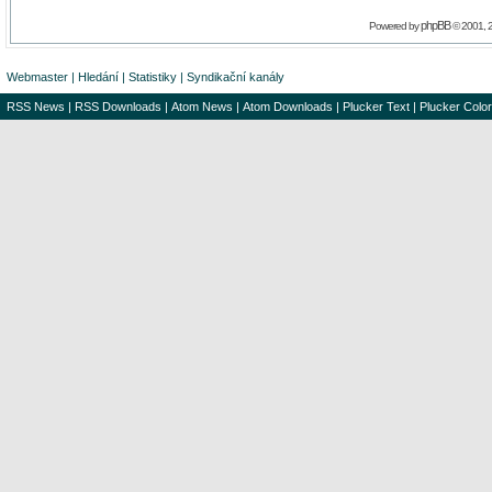
phpBB
Powered by
© 2001, 
Webmaster
|
Hledání
|
Statistiky
|
Syndikační kanály
RSS News
|
RSS Downloads
|
Atom News
|
Atom Downloads
|
Plucker Text
|
Plucker Color