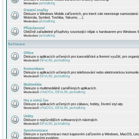
jacktalking
Moderátor
Ostatní značky
Diskuze o Windows Mobile zařízeních, pro které zde neexistuje samostatná 
Motorola, Symbol, Toshiba, Yakumo, ...).
jacktalking
Moderátor
Příslušenství
Obtížně zařaditelné příspěvky související nějak s hardwarem pro Windows M
jacktalking
Moderátor
Software
Office
Diskuze o aplikacích určených pro kancelářské a firemní využití, pro organiz
EiFeL96
jacktalking
Moderátoři
,
Komunikace
Diskuze o aplikacích určených pro telefonování nebo elektronickou komunika
EiFeL96
jacktalking
Moderátoři
,
Multimédia
Diskuze o multimediálně zaměřených aplikacích.
cHaOOs
EiFeL96
jacktalking
Moderátoři
,
,
Hry a volný čas
Diskuze o aplikacích určených pro zábavu, hobby, životní styl atp.
cHaOOs
EiFeL96
jacktalking
Moderátoři
,
,
Utility
Diskuze o nejrůznějších softwarových nástrojích.
EiFeL96
jacktalking
Moderátoři
,
Synchronizace
Diskuze o synchronizaci mezi kapesním zařízením a Windows, MacOS, Linux
desktopovými systémy.