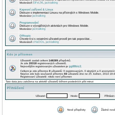
EiFeL96
jacktalking
Moderátoři
,
Kapesní zařízení & Linux
Diskuze o implementaci Linuxu na přístrojích s Windows Mobile.
jacktalking
Moderátor
Programování
Diskuze o vývojářských aktivitách pro Windows Mobile.
jacktalking
Moderátor
Offtopic
Chcete-li si s ostatními uživateli prostě jen tak popovídat...
cHaOOs
jacktalking
Moderátoři
,
Kdo je přítomen
Uživatelé zaslali celkem
148289
příspěvků.
Je zde
20318
registrovaných uživatelů.
gg88biz2
Nejnovějším registrovaným uživatelem je
.
Celkem je zde přítomno
0
uživatelů: 0 registrovaných, 0 skrytých a 0 anonymní
Nejvíce zde bylo současně přítomno
83
uživatelů dne ne 25. květen, 2014 19:4
Registrovaní uživatelé: nikdo není přítomen
Tato data jsou založena na aktivitě uživatelů během posledních pěti minut
Přihlášení
Uživatel:
Heslo:
Přihlásit m
Nové příspěvky
Žádné nové