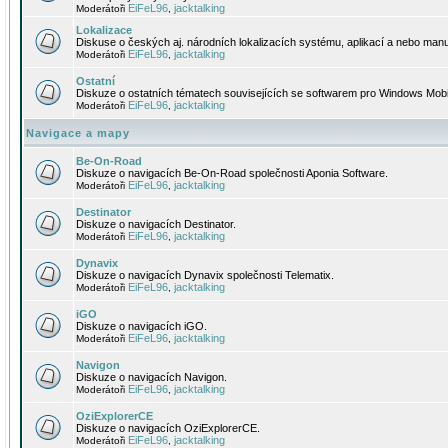
EiFeL96
jacktalking
Moderátoři
,
Lokalizace
Diskuse o českých aj. národních lokalizacích systému, aplikací a nebo manu
EiFeL96
jacktalking
Moderátoři
,
Ostatní
Diskuze o ostatních tématech souvisejících se softwarem pro Windows Mobi
EiFeL96
jacktalking
Moderátoři
,
Navigace a mapy
Be-On-Road
Diskuze o navigacích Be-On-Road společnosti Aponia Software.
EiFeL96
jacktalking
Moderátoři
,
Destinator
Diskuze o navigacích Destinator.
EiFeL96
jacktalking
Moderátoři
,
Dynavix
Diskuze o navigacích Dynavix společnosti Telematix.
EiFeL96
jacktalking
Moderátoři
,
iGO
Diskuze o navigacích iGO.
EiFeL96
jacktalking
Moderátoři
,
Navigon
Diskuze o navigacích Navigon.
EiFeL96
jacktalking
Moderátoři
,
OziExplorerCE
Diskuze o navigacích OziExplorerCE.
EiFeL96
jacktalking
Moderátoři
,