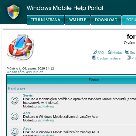
fo
O všem
FAQ
Hledat
Sez
Osobní nastavení
Při
Právě je čt 06. srpen, 2026 14:12
Obsah fóra WMHelp.cz
Fórum
Hardware
Servis
Diskuze o technických potížích a opravách Windows Mobile produktů (samo
http://servis.wmhelp.cz).
jacktalking
Moderátor
Acer
Diskuze o Windows Mobile zařízeních značky Acer.
jacktalking
Moderátor
Asus
Diskuze o Windows Mobile zařízeních značky Asus.
jacktalking
Moderátor