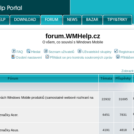
forum.WMHelp.cz
O všem, co souvisí s Windows Mobile
FAQ
Hledat
Seznam uživatelů
Uživatelské skupiny
Registrac
Osobní nastavení
Přihlásit se pro kontrolu soukromých zpráv
Přihlášen
Zobrazit
Fórum
Témata
Příspěvky
avách Windows Mobile produktů (samostatné webové rozhraní na
22932
31695
značky Acer.
6451
7831
 značky Asus.
4191
4818