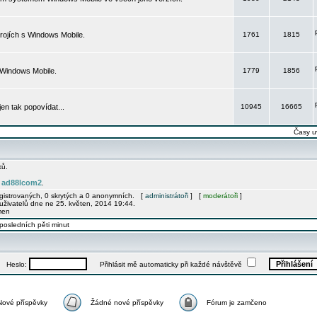
rojích s Windows Mobile.
1761
1815
 Windows Mobile.
1779
1856
 jen tak popovídat...
10945
16665
Časy u
ků.
ad88lcom2
e
.
egistrovaných, 0 skrytých a 0 anonymních. [
administrátoři
] [
moderátoři
]
uživatelů dne ne 25. květen, 2014 19:44.
men
posledních pěti minut
Heslo:
Přihlásit mě automaticky při každé návštěvě
Nové příspěvky
Žádné nové příspěvky
Fórum je zamčeno