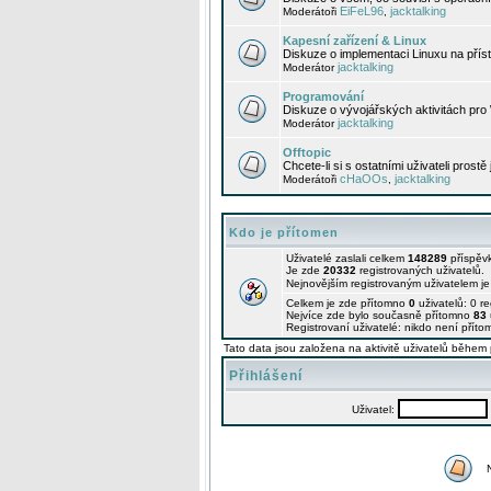
EiFeL96
jacktalking
Moderátoři
,
Kapesní zařízení & Linux
Diskuze o implementaci Linuxu na příst
jacktalking
Moderátor
Programování
Diskuze o vývojářských aktivitách pro
jacktalking
Moderátor
Offtopic
Chcete-li si s ostatními uživateli prostě
cHaOOs
jacktalking
Moderátoři
,
Kdo je přítomen
Uživatelé zaslali celkem
148289
příspěv
Je zde
20332
registrovaných uživatelů.
Nejnovějším registrovaným uživatelem j
Celkem je zde přítomno
0
uživatelů: 0 r
Nejvíce zde bylo současně přítomno
83
Registrovaní uživatelé: nikdo není příto
Tato data jsou založena na aktivitě uživatelů během 
Přihlášení
Uživatel: