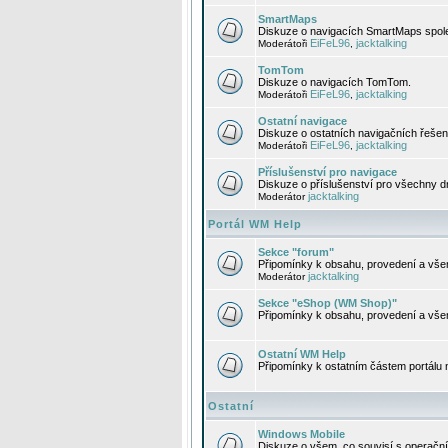
SmartMaps
Diskuze o navigacích SmartMaps spole
EiFeL96
jacktalking
Moderátoři
,
TomTom
Diskuze o navigacích TomTom.
EiFeL96
jacktalking
Moderátoři
,
Ostatní navigace
Diskuze o ostatních navigačních řešen
EiFeL96
jacktalking
Moderátoři
,
Příslušenství pro navigace
Diskuze o příslušenství pro všechny d
jacktalking
Moderátor
Portál WM Help
Sekce "forum"
Připomínky k obsahu, provedení a vše
jacktalking
Moderátor
Sekce "eShop (WM Shop)"
Připomínky k obsahu, provedení a vše
Ostatní WM Help
Připomínky k ostatním částem portálu
Ostatní
Windows Mobile
Diskuze o všem, co souvisí s operačn