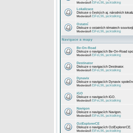
EiFeL96
jacktalking
Moderátoři
,
Lokalizace
Diskuse o českých aj. národních lokal
EiFeL96
jacktalking
Moderátoři
,
Ostatní
Diskuze o ostatních tématech souvisej
EiFeL96
jacktalking
Moderátoři
,
Navigace a mapy
Be-On-Road
Diskuze o navigacích Be-On-Road spol
EiFeL96
jacktalking
Moderátoři
,
Destinator
Diskuze o navigacích Destinator.
EiFeL96
jacktalking
Moderátoři
,
Dynavix
Diskuze o navigacích Dynavix společno
EiFeL96
jacktalking
Moderátoři
,
iGO
Diskuze o navigacích iGO.
EiFeL96
jacktalking
Moderátoři
,
Navigon
Diskuze o navigacích Navigon.
EiFeL96
jacktalking
Moderátoři
,
OziExplorerCE
Diskuze o navigacích OziExplorerCE.
EiFeL96
jacktalking
Moderátoři
,