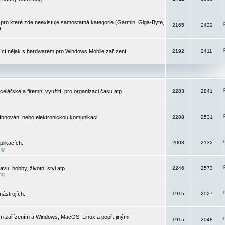
pro které zde neexistuje samostatná kategorie (Garmin, Giga-Byte,
2165
2422
).
jící nějak s hardwarem pro Windows Mobile zařízení.
2192
2411
elářské a firemní využití, pro organizaci času atp.
2283
2841
efonování nebo elektronickou komunikaci.
2288
2531
likacích.
2003
2132
ng
vu, hobby, životní styl atp.
2246
2573
ng
ástrojích.
1915
2027
m zařízením a Windows, MacOS, Linux a popř. jinými
1915
2048