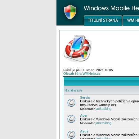
Právě je pá 07. srpen, 2026 10:05
Obsah fóra WMHelp.cz
Hardware
Servis
Diskuze o technických potížích a opr
http://servis.wmhelp.cz).
jacktalking
Moderátor
Acer
Diskuze o Windows Mobile zařízeních 
jacktalking
Moderátor
Asus
Diskuze o Windows Mobile zařízeních
jacktalking
Moderátor