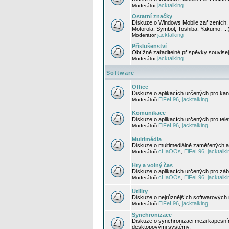
jacktalking
Moderátor
Ostatní značky
Diskuze o Windows Mobile zařízeních, 
Motorola, Symbol, Toshiba, Yakumo, ...
jacktalking
Moderátor
Příslušenství
Obtížně zařaditelné příspěvky souvise
jacktalking
Moderátor
Software
Office
Diskuze o aplikacích určených pro kanc
EiFeL96
jacktalking
Moderátoři
,
Komunikace
Diskuze o aplikacích určených pro tel
EiFeL96
jacktalking
Moderátoři
,
Multimédia
Diskuze o multimediálně zaměřených ap
cHaOOs
EiFeL96
jacktalki
Moderátoři
,
,
Hry a volný čas
Diskuze o aplikacích určených pro zába
cHaOOs
EiFeL96
jacktalki
Moderátoři
,
,
Utility
Diskuze o nejrůznějších softwarových n
EiFeL96
jacktalking
Moderátoři
,
Synchronizace
Diskuze o synchronizaci mezi kapesní
desktopovými systémy.