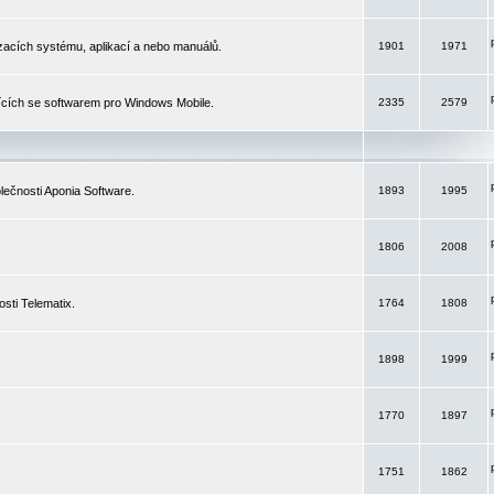
izacích systému, aplikací a nebo manuálů.
1901
1971
ících se softwarem pro Windows Mobile.
2335
2579
ečnosti Aponia Software.
1893
1995
1806
2008
sti Telematix.
1764
1808
1898
1999
1770
1897
1751
1862