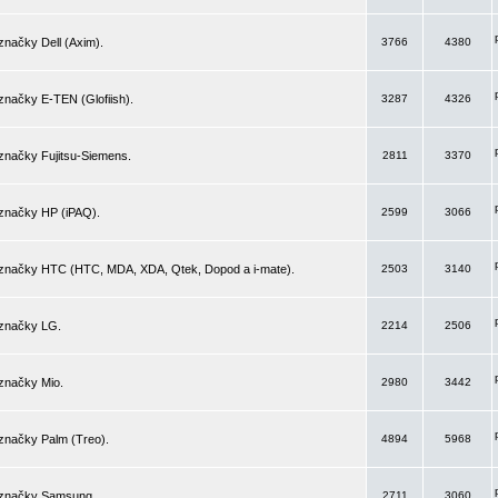
značky Dell (Axim).
3766
4380
značky E-TEN (Glofiish).
3287
4326
značky Fujitsu-Siemens.
2811
3370
 značky HP (iPAQ).
2599
3066
 značky HTC (HTC, MDA, XDA, Qtek, Dopod a i-mate).
2503
3140
 značky LG.
2214
2506
značky Mio.
2980
3442
značky Palm (Treo).
4894
5968
 značky Samsung.
2711
3060