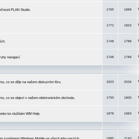
čnosti PLAN Studio.
1765
1869
1772
1823
ích.
1748
1788
ruhy navigací.
1748
1789
mu, co se děje na našem diskuzním fóru.
1823
2034
mu, co se objeví v našem elektronickém obchodu.
1750
1800
 nebo ke službám WM Help.
1878
1983
ím systémem Windows Mobile ve všech jeho verzích.
1980
2143