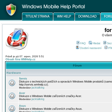
fo
O všem
FAQ
Hledat
Sez
Osobní nastavení
Při
Právě je pá 07. srpen, 2026 5:51
Obsah fóra WMHelp.cz
Fórum
Hardware
Servis
Diskuze o technických potížích a opravách Windows Mobile produktů (samo
http://servis.wmhelp.cz).
jacktalking
Moderátor
Acer
Diskuze o Windows Mobile zařízeních značky Acer.
jacktalking
Moderátor
Asus
Diskuze o Windows Mobile zařízeních značky Asus.
jacktalking
Moderátor