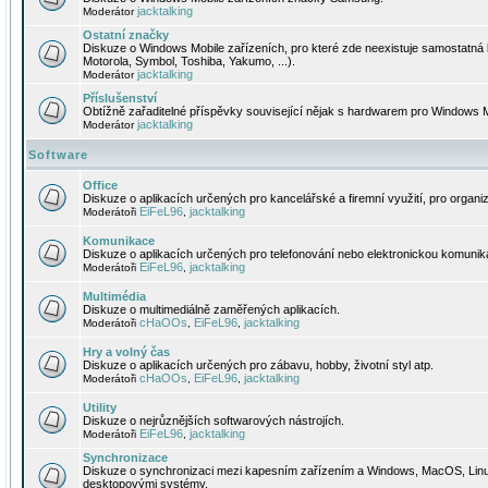
jacktalking
Moderátor
Ostatní značky
Diskuze o Windows Mobile zařízeních, pro které zde neexistuje samostatná 
Motorola, Symbol, Toshiba, Yakumo, ...).
jacktalking
Moderátor
Příslušenství
Obtížně zařaditelné příspěvky související nějak s hardwarem pro Windows M
jacktalking
Moderátor
Software
Office
Diskuze o aplikacích určených pro kancelářské a firemní využití, pro organiz
EiFeL96
jacktalking
Moderátoři
,
Komunikace
Diskuze o aplikacích určených pro telefonování nebo elektronickou komunika
EiFeL96
jacktalking
Moderátoři
,
Multimédia
Diskuze o multimediálně zaměřených aplikacích.
cHaOOs
EiFeL96
jacktalking
Moderátoři
,
,
Hry a volný čas
Diskuze o aplikacích určených pro zábavu, hobby, životní styl atp.
cHaOOs
EiFeL96
jacktalking
Moderátoři
,
,
Utility
Diskuze o nejrůznějších softwarových nástrojích.
EiFeL96
jacktalking
Moderátoři
,
Synchronizace
Diskuze o synchronizaci mezi kapesním zařízením a Windows, MacOS, Linux
desktopovými systémy.