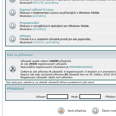
EiFeL96
jacktalking
Moderátoři
,
Kapesní zařízení & Linux
Diskuze o implementaci Linuxu na přístrojích s Windows Mobile.
jacktalking
Moderátor
Programování
Diskuze o vývojářských aktivitách pro Windows Mobile.
jacktalking
Moderátor
Offtopic
Chcete-li si s ostatními uživateli prostě jen tak popovídat...
cHaOOs
jacktalking
Moderátoři
,
Kdo je přítomen
Uživatelé zaslali celkem
148289
příspěvků.
Je zde
20326
registrovaných uživatelů.
hitclubbcommx1
Nejnovějším registrovaným uživatelem je
.
Celkem je zde přítomno
0
uživatelů: 0 registrovaných, 0 skrytých a 0 anonymní
Nejvíce zde bylo současně přítomno
83
uživatelů dne ne 25. květen, 2014 19:4
Registrovaní uživatelé: nikdo není přítomen
Tato data jsou založena na aktivitě uživatelů během posledních pěti minut
Přihlášení
Uživatel:
Heslo:
Přihlásit m
Nové příspěvky
Žádné nové