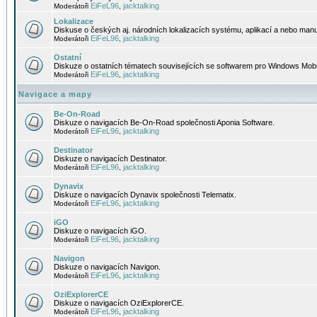
EiFeL96
jacktalking
Moderátoři
,
Lokalizace
Diskuse o českých aj. národních lokalizacích systému, aplikací a nebo manu
EiFeL96
jacktalking
Moderátoři
,
Ostatní
Diskuze o ostatních tématech souvisejících se softwarem pro Windows Mobi
EiFeL96
jacktalking
Moderátoři
,
Navigace a mapy
Be-On-Road
Diskuze o navigacích Be-On-Road společnosti Aponia Software.
EiFeL96
jacktalking
Moderátoři
,
Destinator
Diskuze o navigacích Destinator.
EiFeL96
jacktalking
Moderátoři
,
Dynavix
Diskuze o navigacích Dynavix společnosti Telematix.
EiFeL96
jacktalking
Moderátoři
,
iGO
Diskuze o navigacích iGO.
EiFeL96
jacktalking
Moderátoři
,
Navigon
Diskuze o navigacích Navigon.
EiFeL96
jacktalking
Moderátoři
,
OziExplorerCE
Diskuze o navigacích OziExplorerCE.
EiFeL96
jacktalking
Moderátoři
,