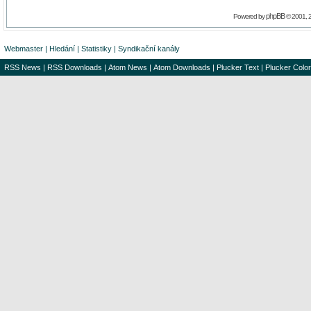
phpBB
Powered by
© 2001, 
Webmaster
|
Hledání
|
Statistiky
|
Syndikační kanály
RSS News
|
RSS Downloads
|
Atom News
|
Atom Downloads
|
Plucker Text
|
Plucker Color