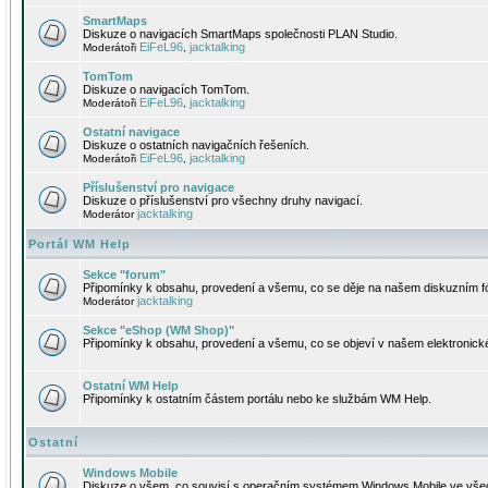
SmartMaps
Diskuze o navigacích SmartMaps společnosti PLAN Studio.
EiFeL96
jacktalking
Moderátoři
,
TomTom
Diskuze o navigacích TomTom.
EiFeL96
jacktalking
Moderátoři
,
Ostatní navigace
Diskuze o ostatních navigačních řešeních.
EiFeL96
jacktalking
Moderátoři
,
Příslušenství pro navigace
Diskuze o příslušenství pro všechny druhy navigací.
jacktalking
Moderátor
Portál WM Help
Sekce "forum"
Připomínky k obsahu, provedení a všemu, co se děje na našem diskuzním f
jacktalking
Moderátor
Sekce "eShop (WM Shop)"
Připomínky k obsahu, provedení a všemu, co se objeví v našem elektronic
Ostatní WM Help
Připomínky k ostatním částem portálu nebo ke službám WM Help.
Ostatní
Windows Mobile
Diskuze o všem, co souvisí s operačním systémem Windows Mobile ve všec