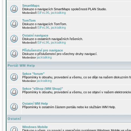
SmartMaps
Diskuze o navigacích SmartMaps společnosti PLAN Studio.
EiFeL96
jacktalking
Moderátoři
,
TomTom
Diskuze o navigacích TomTom.
EiFeL96
jacktalking
Moderátoři
,
Ostatní navigace
Diskuze o ostatních navigačních řešeních.
EiFeL96
jacktalking
Moderátoři
,
Příslušenství pro navigace
Diskuze o příslušenství pro všechny druhy navigací.
jacktalking
Moderátor
Portál WM Help
Sekce "forum"
Připomínky k obsahu, provedení a všemu, co se děje na našem diskuzním f
jacktalking
Moderátor
Sekce "eShop (WM Shop)"
Připomínky k obsahu, provedení a všemu, co se objeví v našem elektronic
Ostatní WM Help
Připomínky k ostatním částem portálu nebo ke službám WM Help.
Ostatní
Windows Mobile
Diskuze o všem, co souvisí s operačním systémem Windows Mobile ve všec