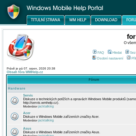
fo
O všem
FAQ
Hledat
Sez
Osobní nastavení
Při
Právě je pá 07. srpen, 2026 20:38
Obsah fóra WMHelp.cz
Fórum
Hardware
Servis
Diskuze o technických potížích a opravách Windows Mobile produktů (samo
http://servis.wmhelp.cz).
jacktalking
Moderátor
Acer
Diskuze o Windows Mobile zařízeních značky Acer.
jacktalking
Moderátor
Asus
Diskuze o Windows Mobile zařízeních značky Asus.
jacktalking
Moderátor