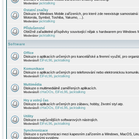
jacktalking
Moderátor
Ostatní značky
Diskuze o Windows Mobile zařízeních, pro které zde neexistuje samostatná 
Motorola, Symbol, Toshiba, Yakumo, ...).
jacktalking
Moderátor
Příslušenství
Obtížně zařaditelné příspěvky související nějak s hardwarem pro Windows M
jacktalking
Moderátor
Software
Office
Diskuze o aplikacích určených pro kancelářské a firemní využití, pro organiz
EiFeL96
jacktalking
Moderátoři
,
Komunikace
Diskuze o aplikacích určených pro telefonování nebo elektronickou komunika
EiFeL96
jacktalking
Moderátoři
,
Multimédia
Diskuze o multimediálně zaměřených aplikacích.
cHaOOs
EiFeL96
jacktalking
Moderátoři
,
,
Hry a volný čas
Diskuze o aplikacích určených pro zábavu, hobby, životní styl atp.
cHaOOs
EiFeL96
jacktalking
Moderátoři
,
,
Utility
Diskuze o nejrůznějších softwarových nástrojích.
EiFeL96
jacktalking
Moderátoři
,
Synchronizace
Diskuze o synchronizaci mezi kapesním zařízením a Windows, MacOS, Linux
desktopovými systémy.