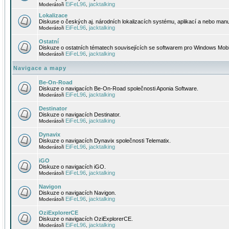
EiFeL96
jacktalking
Moderátoři
,
Lokalizace
Diskuse o českých aj. národních lokalizacích systému, aplikací a nebo manu
EiFeL96
jacktalking
Moderátoři
,
Ostatní
Diskuze o ostatních tématech souvisejících se softwarem pro Windows Mobi
EiFeL96
jacktalking
Moderátoři
,
Navigace a mapy
Be-On-Road
Diskuze o navigacích Be-On-Road společnosti Aponia Software.
EiFeL96
jacktalking
Moderátoři
,
Destinator
Diskuze o navigacích Destinator.
EiFeL96
jacktalking
Moderátoři
,
Dynavix
Diskuze o navigacích Dynavix společnosti Telematix.
EiFeL96
jacktalking
Moderátoři
,
iGO
Diskuze o navigacích iGO.
EiFeL96
jacktalking
Moderátoři
,
Navigon
Diskuze o navigacích Navigon.
EiFeL96
jacktalking
Moderátoři
,
OziExplorerCE
Diskuze o navigacích OziExplorerCE.
EiFeL96
jacktalking
Moderátoři
,