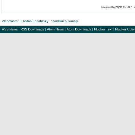
phpBB
Powered by
© 2001, 
Webmaster
|
Hledání
|
Statistiky
|
Syndikační kanály
RSS News
|
RSS Downloads
|
Atom News
|
Atom Downloads
|
Plucker Text
|
Plucker Color