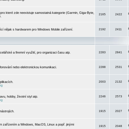
pro které zde neexistuje samostatná kategorie (Garmin, Giga-Byte,
2165
2422
).
jící nějak s hardwarem pro Windows Mobile zařízení.
2192
2411
elářské a firemní využití, pro organizaci času atp.
2283
2841
efonování nebo elektronickou komunikaci.
2288
2531
likacích.
2003
2132
ng
vu, hobby, životní styl atp.
2246
2573
ng
ástrojích.
1915
2027
m zařízením a Windows, MacOS, Linux a popř. jinými
1915
2048