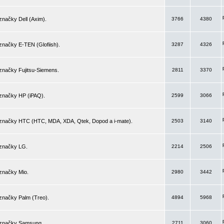
značky Dell (Axim).
3766
4380
značky E-TEN (Glofiish).
3287
4326
značky Fujitsu-Siemens.
2811
3370
 značky HP (iPAQ).
2599
3066
 značky HTC (HTC, MDA, XDA, Qtek, Dopod a i-mate).
2503
3140
 značky LG.
2214
2506
značky Mio.
2980
3442
značky Palm (Treo).
4894
5968
 značky Samsung.
2711
3060