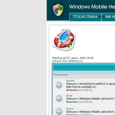
Právě je pá 07. srpen, 2026 19:20
Obsah fóra WMHelp.cz
Hardware
Servis
Diskuze o technických potížích a opr
http://servis.wmhelp.cz).
jacktalking
Moderátor
Acer
Diskuze o Windows Mobile zařízeních 
jacktalking
Moderátor
Asus
Diskuze o Windows Mobile zařízeních
jacktalking
Moderátor