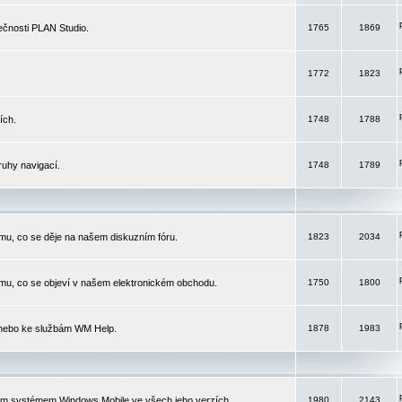
čnosti PLAN Studio.
1765
1869
1772
1823
ích.
1748
1788
ruhy navigací.
1748
1789
mu, co se děje na našem diskuzním fóru.
1823
2034
mu, co se objeví v našem elektronickém obchodu.
1750
1800
 nebo ke službám WM Help.
1878
1983
ím systémem Windows Mobile ve všech jeho verzích.
1980
2143