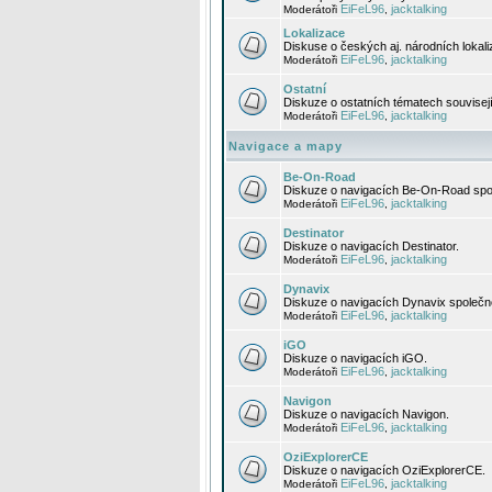
EiFeL96
jacktalking
Moderátoři
,
Lokalizace
Diskuse o českých aj. národních lokal
EiFeL96
jacktalking
Moderátoři
,
Ostatní
Diskuze o ostatních tématech souvisej
EiFeL96
jacktalking
Moderátoři
,
Navigace a mapy
Be-On-Road
Diskuze o navigacích Be-On-Road spol
EiFeL96
jacktalking
Moderátoři
,
Destinator
Diskuze o navigacích Destinator.
EiFeL96
jacktalking
Moderátoři
,
Dynavix
Diskuze o navigacích Dynavix společno
EiFeL96
jacktalking
Moderátoři
,
iGO
Diskuze o navigacích iGO.
EiFeL96
jacktalking
Moderátoři
,
Navigon
Diskuze o navigacích Navigon.
EiFeL96
jacktalking
Moderátoři
,
OziExplorerCE
Diskuze o navigacích OziExplorerCE.
EiFeL96
jacktalking
Moderátoři
,