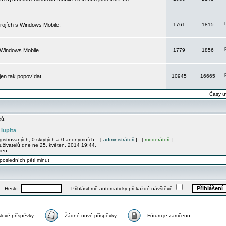
rojích s Windows Mobile.
1761
1815
 Windows Mobile.
1779
1856
 jen tak popovídat...
10945
16665
Časy u
ků.
lupita
e
.
egistrovaných, 0 skrytých a 0 anonymních. [
administrátoři
] [
moderátoři
]
uživatelů dne ne 25. květen, 2014 19:44.
men
posledních pěti minut
Heslo:
Přihlásit mě automaticky při každé návštěvě
Nové příspěvky
Žádné nové příspěvky
Fórum je zamčeno