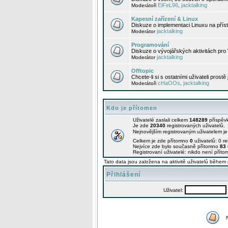
EiFeL96
jacktalking
Moderátoři
,
Kapesní zařízení & Linux
Diskuze o implementaci Linuxu na příst
jacktalking
Moderátor
Programování
Diskuze o vývojářských aktivitách pro
jacktalking
Moderátor
Offtopic
Chcete-li si s ostatními uživateli prostě
cHaOOs
jacktalking
Moderátoři
,
Kdo je přítomen
Uživatelé zaslali celkem
148289
příspěv
Je zde
20340
registrovaných uživatelů.
Nejnovějším registrovaným uživatelem j
Celkem je zde přítomno
0
uživatelů: 0 r
Nejvíce zde bylo současně přítomno
83
Registrovaní uživatelé: nikdo není příto
Tato data jsou založena na aktivitě uživatelů během 
Přihlášení
Uživatel: