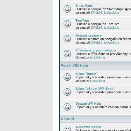
SmartMaps
Diskuze o navigacích SmartMaps spole
EiFeL96
jacktalking
Moderátoři
,
TomTom
Diskuze o navigacích TomTom.
EiFeL96
jacktalking
Moderátoři
,
Ostatní navigace
Diskuze o ostatních navigačních řešen
EiFeL96
jacktalking
Moderátoři
,
Příslušenství pro navigace
Diskuze o příslušenství pro všechny d
jacktalking
Moderátor
Portál WM Help
Sekce "forum"
Připomínky k obsahu, provedení a vše
jacktalking
Moderátor
Sekce "eShop (WM Shop)"
Připomínky k obsahu, provedení a vše
Ostatní WM Help
Připomínky k ostatním částem portálu
Ostatní
Windows Mobile
Diskuze o všem, co souvisí s operačn