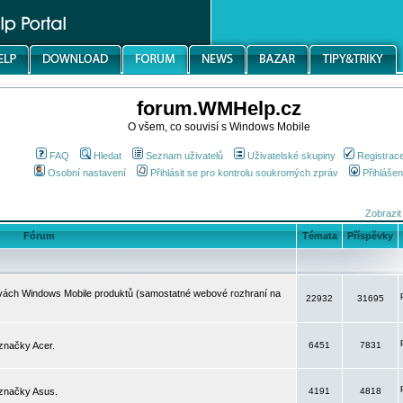
forum.WMHelp.cz
O všem, co souvisí s Windows Mobile
FAQ
Hledat
Seznam uživatelů
Uživatelské skupiny
Registrac
Osobní nastavení
Přihlásit se pro kontrolu soukromých zpráv
Přihlášen
Zobrazit
Fórum
Témata
Příspěvky
avách Windows Mobile produktů (samostatné webové rozhraní na
22932
31695
značky Acer.
6451
7831
 značky Asus.
4191
4818