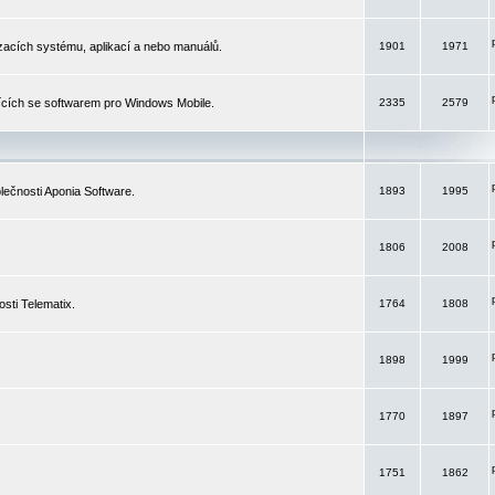
izacích systému, aplikací a nebo manuálů.
1901
1971
ících se softwarem pro Windows Mobile.
2335
2579
ečnosti Aponia Software.
1893
1995
1806
2008
sti Telematix.
1764
1808
1898
1999
1770
1897
1751
1862