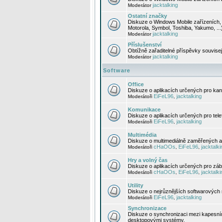
jacktalking
Moderátor
Ostatní značky
Diskuze o Windows Mobile zařízeních, 
Motorola, Symbol, Toshiba, Yakumo, ...
jacktalking
Moderátor
Příslušenství
Obtížně zařaditelné příspěvky souvise
jacktalking
Moderátor
Software
Office
Diskuze o aplikacích určených pro kanc
EiFeL96
jacktalking
Moderátoři
,
Komunikace
Diskuze o aplikacích určených pro tel
EiFeL96
jacktalking
Moderátoři
,
Multimédia
Diskuze o multimediálně zaměřených ap
cHaOOs
EiFeL96
jacktalki
Moderátoři
,
,
Hry a volný čas
Diskuze o aplikacích určených pro zába
cHaOOs
EiFeL96
jacktalki
Moderátoři
,
,
Utility
Diskuze o nejrůznějších softwarových n
EiFeL96
jacktalking
Moderátoři
,
Synchronizace
Diskuze o synchronizaci mezi kapesní
desktopovými systémy.