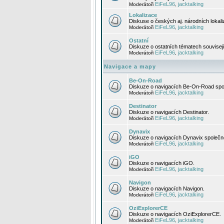
EiFeL96
jacktalking
Moderátoři
,
Lokalizace
Diskuse o českých aj. národních lokal
EiFeL96
jacktalking
Moderátoři
,
Ostatní
Diskuze o ostatních tématech souvisej
EiFeL96
jacktalking
Moderátoři
,
Navigace a mapy
Be-On-Road
Diskuze o navigacích Be-On-Road spol
EiFeL96
jacktalking
Moderátoři
,
Destinator
Diskuze o navigacích Destinator.
EiFeL96
jacktalking
Moderátoři
,
Dynavix
Diskuze o navigacích Dynavix společno
EiFeL96
jacktalking
Moderátoři
,
iGO
Diskuze o navigacích iGO.
EiFeL96
jacktalking
Moderátoři
,
Navigon
Diskuze o navigacích Navigon.
EiFeL96
jacktalking
Moderátoři
,
OziExplorerCE
Diskuze o navigacích OziExplorerCE.
EiFeL96
jacktalking
Moderátoři
,