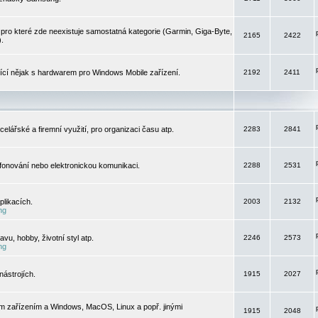
pro které zde neexistuje samostatná kategorie (Garmin, Giga-Byte,
2165
2422
).
jící nějak s hardwarem pro Windows Mobile zařízení.
2192
2411
elářské a firemní využití, pro organizaci času atp.
2283
2841
efonování nebo elektronickou komunikaci.
2288
2531
likacích.
2003
2132
ng
vu, hobby, životní styl atp.
2246
2573
ng
ástrojích.
1915
2027
m zařízením a Windows, MacOS, Linux a popř. jinými
1915
2048