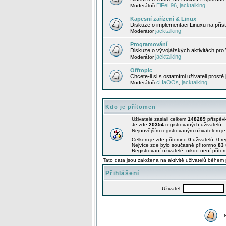
EiFeL96
jacktalking
Moderátoři
,
Kapesní zařízení & Linux
Diskuze o implementaci Linuxu na příst
jacktalking
Moderátor
Programování
Diskuze o vývojářských aktivitách pro
jacktalking
Moderátor
Offtopic
Chcete-li si s ostatními uživateli prostě
cHaOOs
jacktalking
Moderátoři
,
Kdo je přítomen
Uživatelé zaslali celkem
148289
příspěv
Je zde
20354
registrovaných uživatelů.
Nejnovějším registrovaným uživatelem j
Celkem je zde přítomno
0
uživatelů: 0 r
Nejvíce zde bylo současně přítomno
83
Registrovaní uživatelé: nikdo není příto
Tato data jsou založena na aktivitě uživatelů během 
Přihlášení
Uživatel: