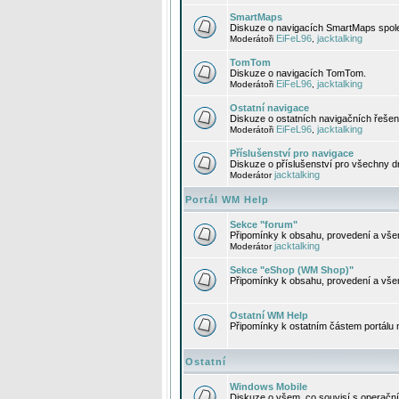
SmartMaps
Diskuze o navigacích SmartMaps spole
EiFeL96
jacktalking
Moderátoři
,
TomTom
Diskuze o navigacích TomTom.
EiFeL96
jacktalking
Moderátoři
,
Ostatní navigace
Diskuze o ostatních navigačních řešen
EiFeL96
jacktalking
Moderátoři
,
Příslušenství pro navigace
Diskuze o příslušenství pro všechny d
jacktalking
Moderátor
Portál WM Help
Sekce "forum"
Připomínky k obsahu, provedení a vše
jacktalking
Moderátor
Sekce "eShop (WM Shop)"
Připomínky k obsahu, provedení a vše
Ostatní WM Help
Připomínky k ostatním částem portálu
Ostatní
Windows Mobile
Diskuze o všem, co souvisí s operačn