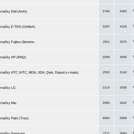
značky Dell (Axim).
3766
4380
značky E-TEN (Glofiish).
3287
4326
značky Fujitsu-Siemens.
2811
3370
 značky HP (iPAQ).
2599
3066
 značky HTC (HTC, MDA, XDA, Qtek, Dopod a i-mate).
2503
3140
 značky LG.
2214
2506
značky Mio.
2980
3442
značky Palm (Treo).
4894
5968
 značky Samsung.
2711
3060