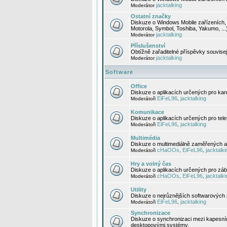
jacktalking
Moderátor
Ostatní značky
Diskuze o Windows Mobile zařízeních, 
Motorola, Symbol, Toshiba, Yakumo, ...
jacktalking
Moderátor
Příslušenství
Obtížně zařaditelné příspěvky souvise
jacktalking
Moderátor
Software
Office
Diskuze o aplikacích určených pro kanc
EiFeL96
jacktalking
Moderátoři
,
Komunikace
Diskuze o aplikacích určených pro tel
EiFeL96
jacktalking
Moderátoři
,
Multimédia
Diskuze o multimediálně zaměřených ap
cHaOOs
EiFeL96
jacktalki
Moderátoři
,
,
Hry a volný čas
Diskuze o aplikacích určených pro zába
cHaOOs
EiFeL96
jacktalki
Moderátoři
,
,
Utility
Diskuze o nejrůznějších softwarových n
EiFeL96
jacktalking
Moderátoři
,
Synchronizace
Diskuze o synchronizaci mezi kapesní
desktopovými systémy.