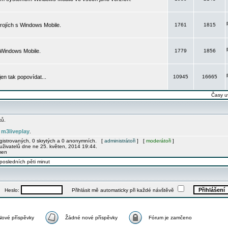
rojích s Windows Mobile.
1761
1815
 Windows Mobile.
1779
1856
 jen tak popovídat...
10945
16665
Časy u
ků.
m3liveplay
e
.
egistrovaných, 0 skrytých a 0 anonymních. [
administrátoři
] [
moderátoři
]
uživatelů dne ne 25. květen, 2014 19:44.
men
posledních pěti minut
Heslo:
Přihlásit mě automaticky při každé návštěvě
Nové příspěvky
Žádné nové příspěvky
Fórum je zamčeno