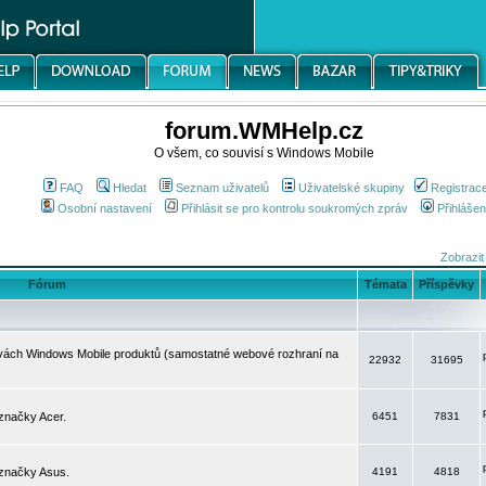
forum.WMHelp.cz
O všem, co souvisí s Windows Mobile
FAQ
Hledat
Seznam uživatelů
Uživatelské skupiny
Registrac
Osobní nastavení
Přihlásit se pro kontrolu soukromých zpráv
Přihlášen
Zobrazit
Fórum
Témata
Příspěvky
avách Windows Mobile produktů (samostatné webové rozhraní na
22932
31695
značky Acer.
6451
7831
 značky Asus.
4191
4818