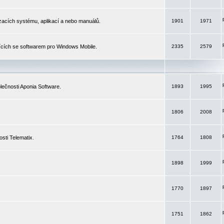
izacích systému, aplikací a nebo manuálů.
1901
1971
ících se softwarem pro Windows Mobile.
2335
2579
ečnosti Aponia Software.
1893
1995
1806
2008
sti Telematix.
1764
1808
1898
1999
1770
1897
1751
1862