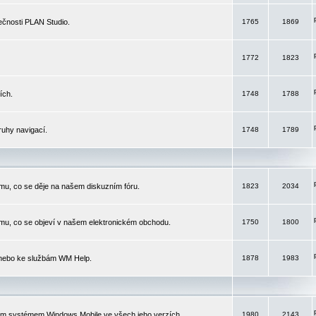
čnosti PLAN Studio.
1765
1869
1772
1823
ích.
1748
1788
ruhy navigací.
1748
1789
mu, co se děje na našem diskuzním fóru.
1823
2034
mu, co se objeví v našem elektronickém obchodu.
1750
1800
 nebo ke službám WM Help.
1878
1983
ím systémem Windows Mobile ve všech jeho verzích.
1980
2143