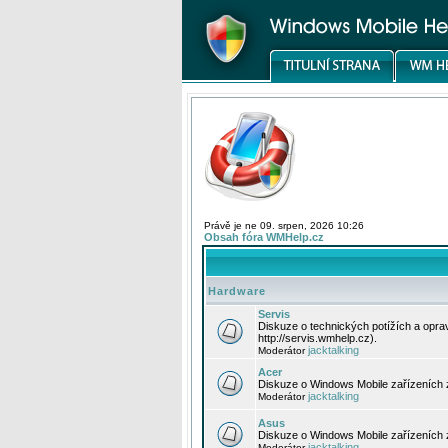
Právě je ne 09. srpen, 2026 10:26
Obsah fóra WMHelp.cz
Hardware
Servis
Diskuze o technických potížích a opr
http://servis.wmhelp.cz).
jacktalking
Moderátor
Acer
Diskuze o Windows Mobile zařízeních 
jacktalking
Moderátor
Asus
Diskuze o Windows Mobile zařízeních
jacktalking
Moderátor