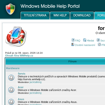
fo
O všem
FAQ
Hledat
Sez
Osobní nastavení
Při
Právě je ne 09. srpen, 2026 14:24
Obsah fóra WMHelp.cz
Fórum
Hardware
Servis
Diskuze o technických potížích a opravách Windows Mobile produktů (samo
http://servis.wmhelp.cz).
jacktalking
Moderátor
Acer
Diskuze o Windows Mobile zařízeních značky Acer.
jacktalking
Moderátor
Asus
Diskuze o Windows Mobile zařízeních značky Asus.
jacktalking
Moderátor