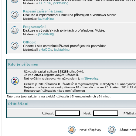
EiFeL96
jacktalking
Moderátoři
,
Kapesní zařízení & Linux
Diskuze o implementaci Linuxu na přístrojích s Windows Mobile.
jacktalking
Moderátor
Programování
Diskuze o vývojářských aktivitách pro Windows Mobile.
jacktalking
Moderátor
Offtopic
Chcete-li si s ostatními uživateli prostě jen tak popovídat...
cHaOOs
jacktalking
Moderátoři
,
Kdo je přítomen
Uživatelé zaslali celkem
148289
příspěvků.
Je zde
20354
registrovaných uživatelů.
m3liveplay
Nejnovějším registrovaným uživatelem je
.
Celkem je zde přítomno
0
uživatelů: 0 registrovaných, 0 skrytých a 0 anonymní
Nejvíce zde bylo současně přítomno
83
uživatelů dne ne 25. květen, 2014 19:4
Registrovaní uživatelé: nikdo není přítomen
Tato data jsou založena na aktivitě uživatelů během posledních pěti minut
Přihlášení
Uživatel:
Heslo:
Přihlásit m
Nové příspěvky
Žádné nové