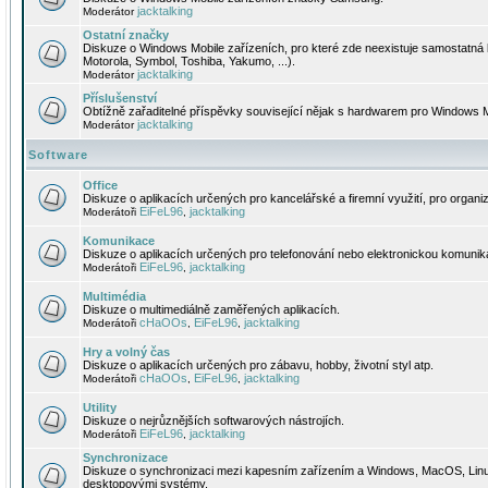
jacktalking
Moderátor
Ostatní značky
Diskuze o Windows Mobile zařízeních, pro které zde neexistuje samostatná 
Motorola, Symbol, Toshiba, Yakumo, ...).
jacktalking
Moderátor
Příslušenství
Obtížně zařaditelné příspěvky související nějak s hardwarem pro Windows M
jacktalking
Moderátor
Software
Office
Diskuze o aplikacích určených pro kancelářské a firemní využití, pro organiz
EiFeL96
jacktalking
Moderátoři
,
Komunikace
Diskuze o aplikacích určených pro telefonování nebo elektronickou komunika
EiFeL96
jacktalking
Moderátoři
,
Multimédia
Diskuze o multimediálně zaměřených aplikacích.
cHaOOs
EiFeL96
jacktalking
Moderátoři
,
,
Hry a volný čas
Diskuze o aplikacích určených pro zábavu, hobby, životní styl atp.
cHaOOs
EiFeL96
jacktalking
Moderátoři
,
,
Utility
Diskuze o nejrůznějších softwarových nástrojích.
EiFeL96
jacktalking
Moderátoři
,
Synchronizace
Diskuze o synchronizaci mezi kapesním zařízením a Windows, MacOS, Linux
desktopovými systémy.