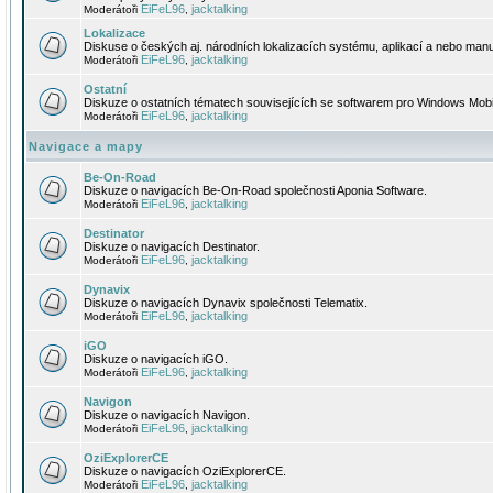
EiFeL96
jacktalking
Moderátoři
,
Lokalizace
Diskuse o českých aj. národních lokalizacích systému, aplikací a nebo manu
EiFeL96
jacktalking
Moderátoři
,
Ostatní
Diskuze o ostatních tématech souvisejících se softwarem pro Windows Mobi
EiFeL96
jacktalking
Moderátoři
,
Navigace a mapy
Be-On-Road
Diskuze o navigacích Be-On-Road společnosti Aponia Software.
EiFeL96
jacktalking
Moderátoři
,
Destinator
Diskuze o navigacích Destinator.
EiFeL96
jacktalking
Moderátoři
,
Dynavix
Diskuze o navigacích Dynavix společnosti Telematix.
EiFeL96
jacktalking
Moderátoři
,
iGO
Diskuze o navigacích iGO.
EiFeL96
jacktalking
Moderátoři
,
Navigon
Diskuze o navigacích Navigon.
EiFeL96
jacktalking
Moderátoři
,
OziExplorerCE
Diskuze o navigacích OziExplorerCE.
EiFeL96
jacktalking
Moderátoři
,