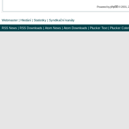
phpBB
Powered by
© 2001, 
Webmaster
|
Hledání
|
Statistiky
|
Syndikační kanály
RSS News
|
RSS Downloads
|
Atom News
|
Atom Downloads
|
Plucker Text
|
Plucker Color