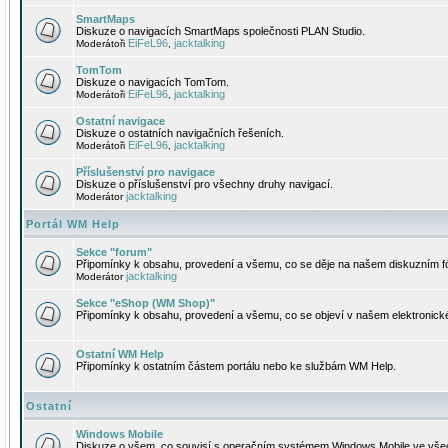
SmartMaps
Diskuze o navigacích SmartMaps společnosti PLAN Studio.
EiFeL96
jacktalking
Moderátoři
,
TomTom
Diskuze o navigacích TomTom.
EiFeL96
jacktalking
Moderátoři
,
Ostatní navigace
Diskuze o ostatních navigačních řešeních.
EiFeL96
jacktalking
Moderátoři
,
Příslušenství pro navigace
Diskuze o příslušenství pro všechny druhy navigací.
jacktalking
Moderátor
Portál WM Help
Sekce "forum"
Připomínky k obsahu, provedení a všemu, co se děje na našem diskuzním f
jacktalking
Moderátor
Sekce "eShop (WM Shop)"
Připomínky k obsahu, provedení a všemu, co se objeví v našem elektronic
Ostatní WM Help
Připomínky k ostatním částem portálu nebo ke službám WM Help.
Ostatní
Windows Mobile
Diskuze o všem, co souvisí s operačním systémem Windows Mobile ve všec