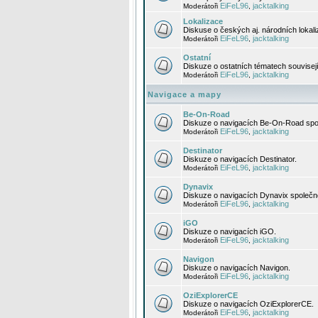
EiFeL96
jacktalking
Moderátoři
,
Lokalizace
Diskuse o českých aj. národních lokal
EiFeL96
jacktalking
Moderátoři
,
Ostatní
Diskuze o ostatních tématech souvisej
EiFeL96
jacktalking
Moderátoři
,
Navigace a mapy
Be-On-Road
Diskuze o navigacích Be-On-Road spol
EiFeL96
jacktalking
Moderátoři
,
Destinator
Diskuze o navigacích Destinator.
EiFeL96
jacktalking
Moderátoři
,
Dynavix
Diskuze o navigacích Dynavix společno
EiFeL96
jacktalking
Moderátoři
,
iGO
Diskuze o navigacích iGO.
EiFeL96
jacktalking
Moderátoři
,
Navigon
Diskuze o navigacích Navigon.
EiFeL96
jacktalking
Moderátoři
,
OziExplorerCE
Diskuze o navigacích OziExplorerCE.
EiFeL96
jacktalking
Moderátoři
,