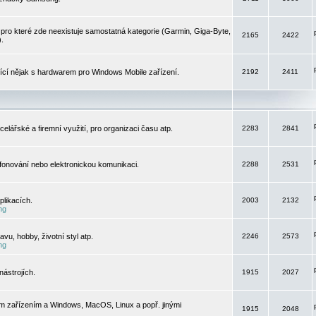
pro které zde neexistuje samostatná kategorie (Garmin, Giga-Byte,
2165
2422
).
jící nějak s hardwarem pro Windows Mobile zařízení.
2192
2411
elářské a firemní využití, pro organizaci času atp.
2283
2841
efonování nebo elektronickou komunikaci.
2288
2531
likacích.
2003
2132
ng
vu, hobby, životní styl atp.
2246
2573
ng
ástrojích.
1915
2027
m zařízením a Windows, MacOS, Linux a popř. jinými
1915
2048