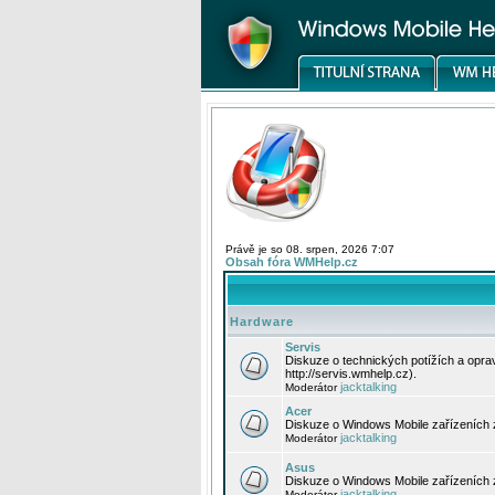
Právě je so 08. srpen, 2026 7:07
Obsah fóra WMHelp.cz
Hardware
Servis
Diskuze o technických potížích a opr
http://servis.wmhelp.cz).
jacktalking
Moderátor
Acer
Diskuze o Windows Mobile zařízeních 
jacktalking
Moderátor
Asus
Diskuze o Windows Mobile zařízeních
jacktalking
Moderátor