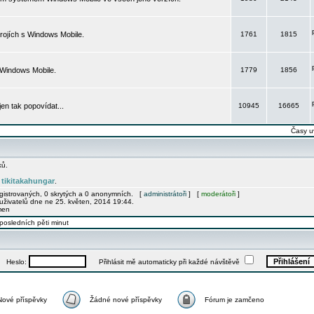
rojích s Windows Mobile.
1761
1815
 Windows Mobile.
1779
1856
 jen tak popovídat...
10945
16665
Časy u
ků.
tikitakahungar
e
.
egistrovaných, 0 skrytých a 0 anonymních. [
administrátoři
] [
moderátoři
]
uživatelů dne ne 25. květen, 2014 19:44.
men
posledních pěti minut
Heslo:
Přihlásit mě automaticky při každé návštěvě
Nové příspěvky
Žádné nové příspěvky
Fórum je zamčeno