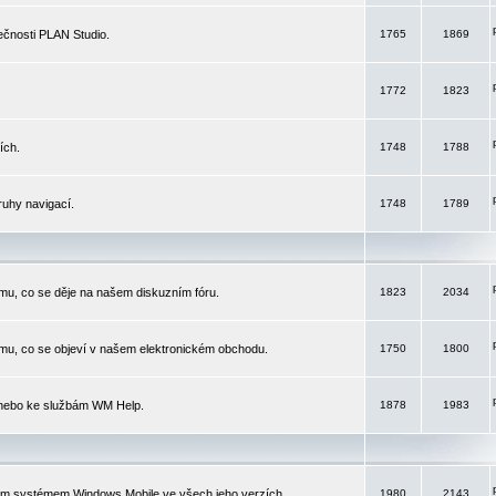
čnosti PLAN Studio.
1765
1869
1772
1823
ích.
1748
1788
ruhy navigací.
1748
1789
mu, co se děje na našem diskuzním fóru.
1823
2034
mu, co se objeví v našem elektronickém obchodu.
1750
1800
 nebo ke službám WM Help.
1878
1983
ím systémem Windows Mobile ve všech jeho verzích.
1980
2143