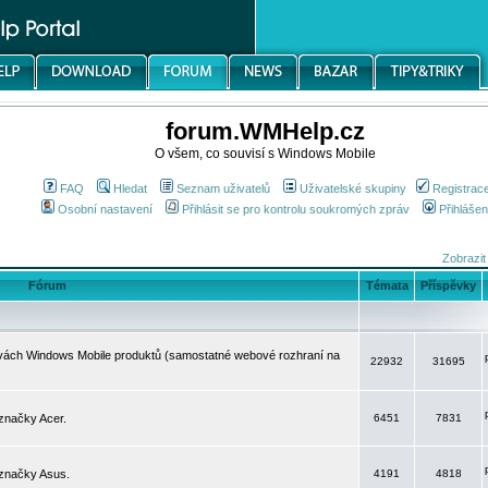
forum.WMHelp.cz
O všem, co souvisí s Windows Mobile
FAQ
Hledat
Seznam uživatelů
Uživatelské skupiny
Registrac
Osobní nastavení
Přihlásit se pro kontrolu soukromých zpráv
Přihlášen
Zobrazit
Fórum
Témata
Příspěvky
avách Windows Mobile produktů (samostatné webové rozhraní na
22932
31695
značky Acer.
6451
7831
 značky Asus.
4191
4818