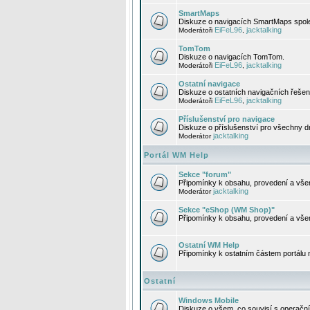
SmartMaps
Diskuze o navigacích SmartMaps spole
EiFeL96
jacktalking
Moderátoři
,
TomTom
Diskuze o navigacích TomTom.
EiFeL96
jacktalking
Moderátoři
,
Ostatní navigace
Diskuze o ostatních navigačních řešen
EiFeL96
jacktalking
Moderátoři
,
Příslušenství pro navigace
Diskuze o příslušenství pro všechny d
jacktalking
Moderátor
Portál WM Help
Sekce "forum"
Připomínky k obsahu, provedení a vše
jacktalking
Moderátor
Sekce "eShop (WM Shop)"
Připomínky k obsahu, provedení a vše
Ostatní WM Help
Připomínky k ostatním částem portálu
Ostatní
Windows Mobile
Diskuze o všem, co souvisí s operačn