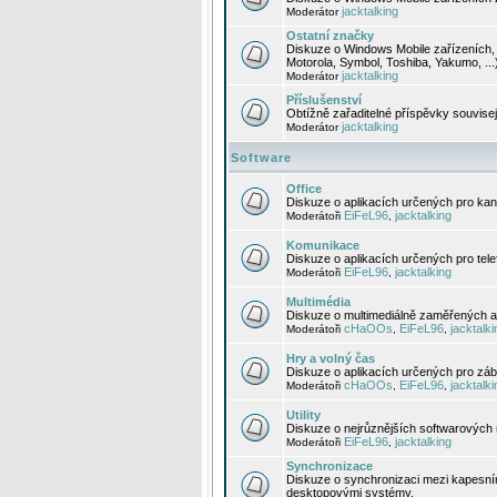
jacktalking
Moderátor
Ostatní značky
Diskuze o Windows Mobile zařízeních, 
Motorola, Symbol, Toshiba, Yakumo, ...
jacktalking
Moderátor
Příslušenství
Obtížně zařaditelné příspěvky souvise
jacktalking
Moderátor
Software
Office
Diskuze o aplikacích určených pro kanc
EiFeL96
jacktalking
Moderátoři
,
Komunikace
Diskuze o aplikacích určených pro tel
EiFeL96
jacktalking
Moderátoři
,
Multimédia
Diskuze o multimediálně zaměřených ap
cHaOOs
EiFeL96
jacktalki
Moderátoři
,
,
Hry a volný čas
Diskuze o aplikacích určených pro zába
cHaOOs
EiFeL96
jacktalki
Moderátoři
,
,
Utility
Diskuze o nejrůznějších softwarových n
EiFeL96
jacktalking
Moderátoři
,
Synchronizace
Diskuze o synchronizaci mezi kapesní
desktopovými systémy.