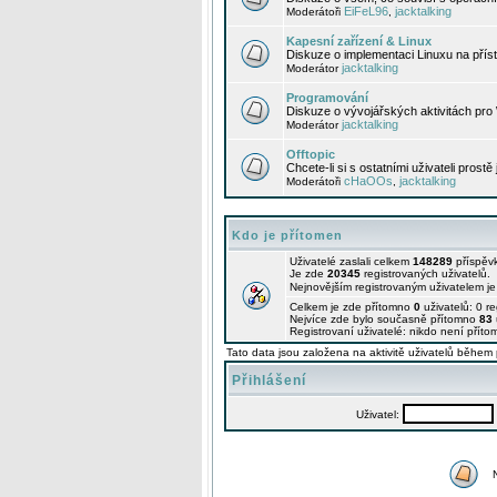
EiFeL96
jacktalking
Moderátoři
,
Kapesní zařízení & Linux
Diskuze o implementaci Linuxu na příst
jacktalking
Moderátor
Programování
Diskuze o vývojářských aktivitách pro
jacktalking
Moderátor
Offtopic
Chcete-li si s ostatními uživateli prostě
cHaOOs
jacktalking
Moderátoři
,
Kdo je přítomen
Uživatelé zaslali celkem
148289
příspěv
Je zde
20345
registrovaných uživatelů.
Nejnovějším registrovaným uživatelem j
Celkem je zde přítomno
0
uživatelů: 0 r
Nejvíce zde bylo současně přítomno
83
Registrovaní uživatelé: nikdo není příto
Tato data jsou založena na aktivitě uživatelů během 
Přihlášení
Uživatel: