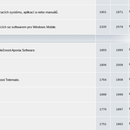
izacích systému, aplikací a nebo manuálů.
1901
1971
ících se softwarem pro Windows Mobile.
2335
2579
ečnosti Aponia Software.
1893
1995
1806
2008
sti Telematix.
1764
1808
1898
1999
1770
1897
1751
1862