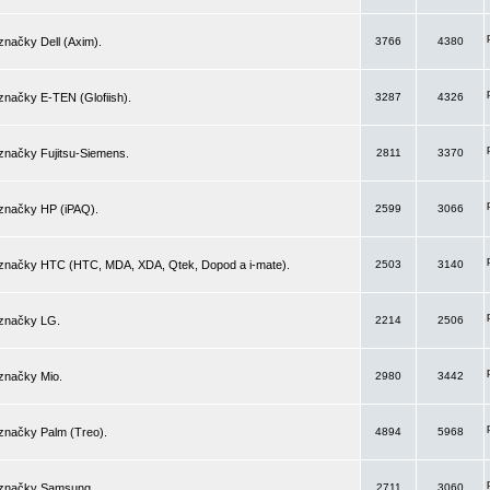
značky Dell (Axim).
3766
4380
značky E-TEN (Glofiish).
3287
4326
značky Fujitsu-Siemens.
2811
3370
 značky HP (iPAQ).
2599
3066
 značky HTC (HTC, MDA, XDA, Qtek, Dopod a i-mate).
2503
3140
 značky LG.
2214
2506
značky Mio.
2980
3442
značky Palm (Treo).
4894
5968
 značky Samsung.
2711
3060