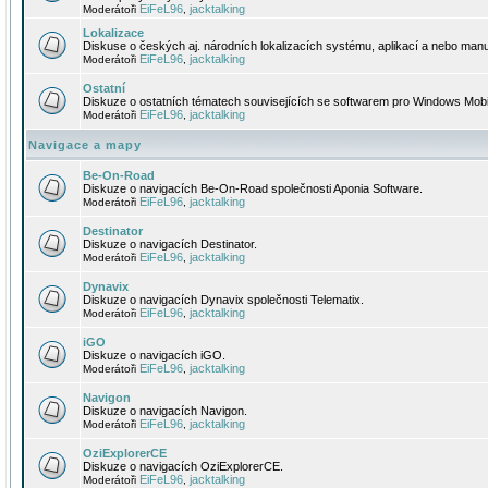
EiFeL96
jacktalking
Moderátoři
,
Lokalizace
Diskuse o českých aj. národních lokalizacích systému, aplikací a nebo manu
EiFeL96
jacktalking
Moderátoři
,
Ostatní
Diskuze o ostatních tématech souvisejících se softwarem pro Windows Mobi
EiFeL96
jacktalking
Moderátoři
,
Navigace a mapy
Be-On-Road
Diskuze o navigacích Be-On-Road společnosti Aponia Software.
EiFeL96
jacktalking
Moderátoři
,
Destinator
Diskuze o navigacích Destinator.
EiFeL96
jacktalking
Moderátoři
,
Dynavix
Diskuze o navigacích Dynavix společnosti Telematix.
EiFeL96
jacktalking
Moderátoři
,
iGO
Diskuze o navigacích iGO.
EiFeL96
jacktalking
Moderátoři
,
Navigon
Diskuze o navigacích Navigon.
EiFeL96
jacktalking
Moderátoři
,
OziExplorerCE
Diskuze o navigacích OziExplorerCE.
EiFeL96
jacktalking
Moderátoři
,