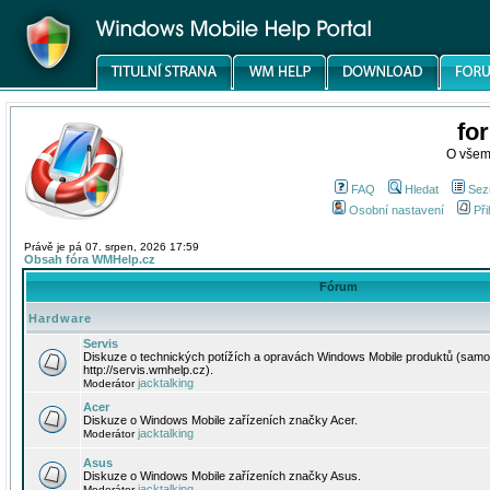
fo
O všem
FAQ
Hledat
Sez
Osobní nastavení
Při
Právě je pá 07. srpen, 2026 17:59
Obsah fóra WMHelp.cz
Fórum
Hardware
Servis
Diskuze o technických potížích a opravách Windows Mobile produktů (samo
http://servis.wmhelp.cz).
jacktalking
Moderátor
Acer
Diskuze o Windows Mobile zařízeních značky Acer.
jacktalking
Moderátor
Asus
Diskuze o Windows Mobile zařízeních značky Asus.
jacktalking
Moderátor