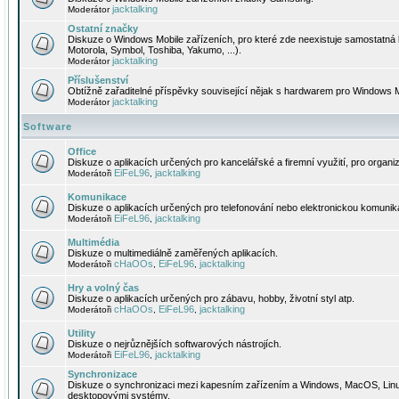
jacktalking
Moderátor
Ostatní značky
Diskuze o Windows Mobile zařízeních, pro které zde neexistuje samostatná 
Motorola, Symbol, Toshiba, Yakumo, ...).
jacktalking
Moderátor
Příslušenství
Obtížně zařaditelné příspěvky související nějak s hardwarem pro Windows M
jacktalking
Moderátor
Software
Office
Diskuze o aplikacích určených pro kancelářské a firemní využití, pro organiz
EiFeL96
jacktalking
Moderátoři
,
Komunikace
Diskuze o aplikacích určených pro telefonování nebo elektronickou komunika
EiFeL96
jacktalking
Moderátoři
,
Multimédia
Diskuze o multimediálně zaměřených aplikacích.
cHaOOs
EiFeL96
jacktalking
Moderátoři
,
,
Hry a volný čas
Diskuze o aplikacích určených pro zábavu, hobby, životní styl atp.
cHaOOs
EiFeL96
jacktalking
Moderátoři
,
,
Utility
Diskuze o nejrůznějších softwarových nástrojích.
EiFeL96
jacktalking
Moderátoři
,
Synchronizace
Diskuze o synchronizaci mezi kapesním zařízením a Windows, MacOS, Linux
desktopovými systémy.