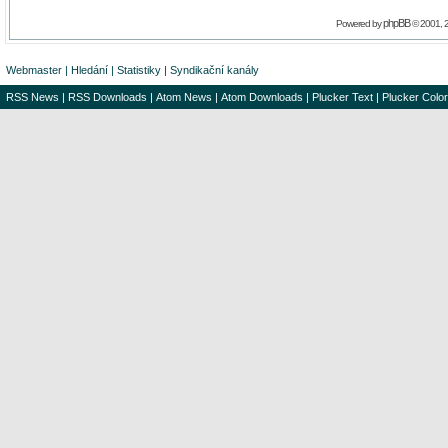
phpBB
Powered by
© 2001, 
Webmaster
|
Hledání
|
Statistiky
|
Syndikační kanály
RSS News
|
RSS Downloads
|
Atom News
|
Atom Downloads
|
Plucker Text
|
Plucker Color