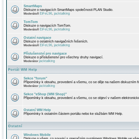
SmartMaps
Diskuze o navigacích SmartMaps společnosti PLAN Studio.
EiFeL96
jacktalking
Moderátoři
,
TomTom
Diskuze o navigacích TomTom.
EiFeL96
jacktalking
Moderátoři
,
Ostatní navigace
Diskuze o ostatních navigačních řešeních.
EiFeL96
jacktalking
Moderátoři
,
Příslušenství pro navigace
Diskuze o příslušenství pro všechny druhy navigací.
jacktalking
Moderátor
Portál WM Help
Sekce "forum"
Připomínky k obsahu, provedení a všemu, co se děje na našem diskuzním f
jacktalking
Moderátor
Sekce "eShop (WM Shop)"
Připomínky k obsahu, provedení a všemu, co se objeví v našem elektronic
Ostatní WM Help
Připomínky k ostatním částem portálu nebo ke službám WM Help.
Ostatní
Windows Mobile
Diskuze o všem, co souvisí s operačním systémem Windows Mobile ve všec