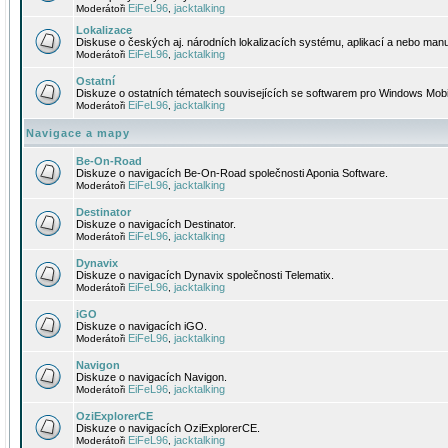
EiFeL96
jacktalking
Moderátoři
,
Lokalizace
Diskuse o českých aj. národních lokalizacích systému, aplikací a nebo manu
EiFeL96
jacktalking
Moderátoři
,
Ostatní
Diskuze o ostatních tématech souvisejících se softwarem pro Windows Mobi
EiFeL96
jacktalking
Moderátoři
,
Navigace a mapy
Be-On-Road
Diskuze o navigacích Be-On-Road společnosti Aponia Software.
EiFeL96
jacktalking
Moderátoři
,
Destinator
Diskuze o navigacích Destinator.
EiFeL96
jacktalking
Moderátoři
,
Dynavix
Diskuze o navigacích Dynavix společnosti Telematix.
EiFeL96
jacktalking
Moderátoři
,
iGO
Diskuze o navigacích iGO.
EiFeL96
jacktalking
Moderátoři
,
Navigon
Diskuze o navigacích Navigon.
EiFeL96
jacktalking
Moderátoři
,
OziExplorerCE
Diskuze o navigacích OziExplorerCE.
EiFeL96
jacktalking
Moderátoři
,