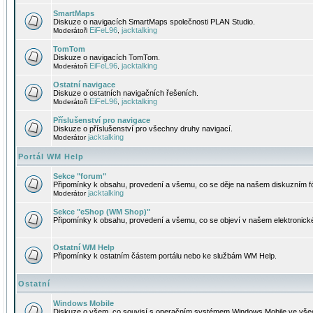
SmartMaps
Diskuze o navigacích SmartMaps společnosti PLAN Studio.
EiFeL96
jacktalking
Moderátoři
,
TomTom
Diskuze o navigacích TomTom.
EiFeL96
jacktalking
Moderátoři
,
Ostatní navigace
Diskuze o ostatních navigačních řešeních.
EiFeL96
jacktalking
Moderátoři
,
Příslušenství pro navigace
Diskuze o příslušenství pro všechny druhy navigací.
jacktalking
Moderátor
Portál WM Help
Sekce "forum"
Připomínky k obsahu, provedení a všemu, co se děje na našem diskuzním f
jacktalking
Moderátor
Sekce "eShop (WM Shop)"
Připomínky k obsahu, provedení a všemu, co se objeví v našem elektronic
Ostatní WM Help
Připomínky k ostatním částem portálu nebo ke službám WM Help.
Ostatní
Windows Mobile
Diskuze o všem, co souvisí s operačním systémem Windows Mobile ve všec