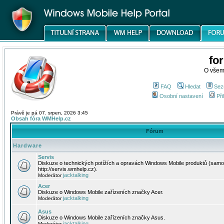
fo
O všem
FAQ
Hledat
Sez
Osobní nastavení
Při
Právě je pá 07. srpen, 2026 3:45
Obsah fóra WMHelp.cz
Fórum
Hardware
Servis
Diskuze o technických potížích a opravách Windows Mobile produktů (samo
http://servis.wmhelp.cz).
jacktalking
Moderátor
Acer
Diskuze o Windows Mobile zařízeních značky Acer.
jacktalking
Moderátor
Asus
Diskuze o Windows Mobile zařízeních značky Asus.
jacktalking
Moderátor