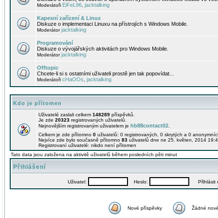
EiFeL96
jacktalking
Moderátoři
,
Kapesní zařízení & Linux
Diskuze o implementaci Linuxu na přístrojích s Windows Mobile.
jacktalking
Moderátor
Programování
Diskuze o vývojářských aktivitách pro Windows Mobile.
jacktalking
Moderátor
Offtopic
Chcete-li si s ostatními uživateli prostě jen tak popovídat...
cHaOOs
jacktalking
Moderátoři
,
Kdo je přítomen
Uživatelé zaslali celkem
148289
příspěvků.
Je zde
20323
registrovaných uživatelů.
hb88contact02
Nejnovějším registrovaným uživatelem je
.
Celkem je zde přítomno
0
uživatelů: 0 registrovaných, 0 skrytých a 0 anonymní
Nejvíce zde bylo současně přítomno
83
uživatelů dne ne 25. květen, 2014 19:4
Registrovaní uživatelé: nikdo není přítomen
Tato data jsou založena na aktivitě uživatelů během posledních pěti minut
Přihlášení
Uživatel:
Heslo:
Přihlásit m
Nové příspěvky
Žádné nové