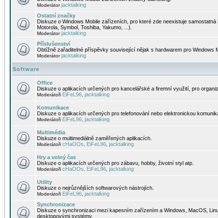
jacktalking
Moderátor
Ostatní značky
Diskuze o Windows Mobile zařízeních, pro které zde neexistuje samostatná 
Motorola, Symbol, Toshiba, Yakumo, ...).
jacktalking
Moderátor
Příslušenství
Obtížně zařaditelné příspěvky související nějak s hardwarem pro Windows M
jacktalking
Moderátor
Software
Office
Diskuze o aplikacích určených pro kancelářské a firemní využití, pro organiz
EiFeL96
jacktalking
Moderátoři
,
Komunikace
Diskuze o aplikacích určených pro telefonování nebo elektronickou komunika
EiFeL96
jacktalking
Moderátoři
,
Multimédia
Diskuze o multimediálně zaměřených aplikacích.
cHaOOs
EiFeL96
jacktalking
Moderátoři
,
,
Hry a volný čas
Diskuze o aplikacích určených pro zábavu, hobby, životní styl atp.
cHaOOs
EiFeL96
jacktalking
Moderátoři
,
,
Utility
Diskuze o nejrůznějších softwarových nástrojích.
EiFeL96
jacktalking
Moderátoři
,
Synchronizace
Diskuze o synchronizaci mezi kapesním zařízením a Windows, MacOS, Linux
desktopovými systémy.