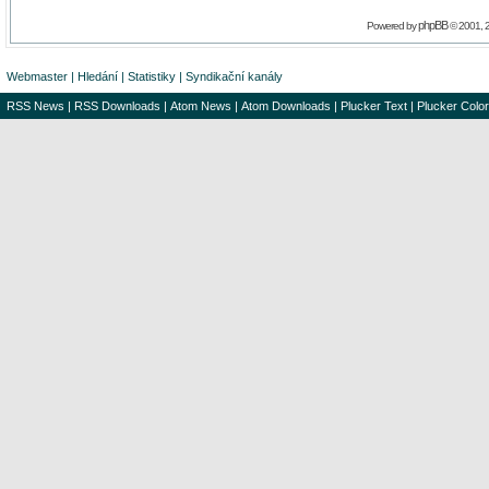
phpBB
Powered by
© 2001, 
Webmaster
|
Hledání
|
Statistiky
|
Syndikační kanály
RSS News
|
RSS Downloads
|
Atom News
|
Atom Downloads
|
Plucker Text
|
Plucker Color