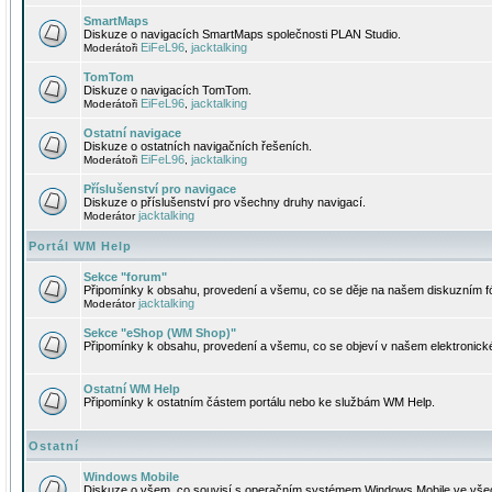
SmartMaps
Diskuze o navigacích SmartMaps společnosti PLAN Studio.
EiFeL96
jacktalking
Moderátoři
,
TomTom
Diskuze o navigacích TomTom.
EiFeL96
jacktalking
Moderátoři
,
Ostatní navigace
Diskuze o ostatních navigačních řešeních.
EiFeL96
jacktalking
Moderátoři
,
Příslušenství pro navigace
Diskuze o příslušenství pro všechny druhy navigací.
jacktalking
Moderátor
Portál WM Help
Sekce "forum"
Připomínky k obsahu, provedení a všemu, co se děje na našem diskuzním f
jacktalking
Moderátor
Sekce "eShop (WM Shop)"
Připomínky k obsahu, provedení a všemu, co se objeví v našem elektronic
Ostatní WM Help
Připomínky k ostatním částem portálu nebo ke službám WM Help.
Ostatní
Windows Mobile
Diskuze o všem, co souvisí s operačním systémem Windows Mobile ve všec