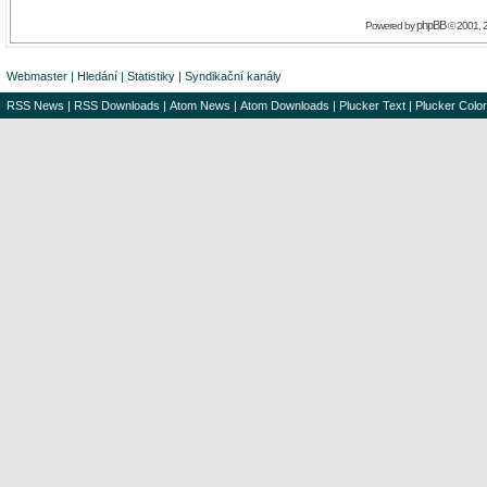
phpBB
Powered by
© 2001, 
Webmaster
|
Hledání
|
Statistiky
|
Syndikační kanály
RSS News
|
RSS Downloads
|
Atom News
|
Atom Downloads
|
Plucker Text
|
Plucker Color