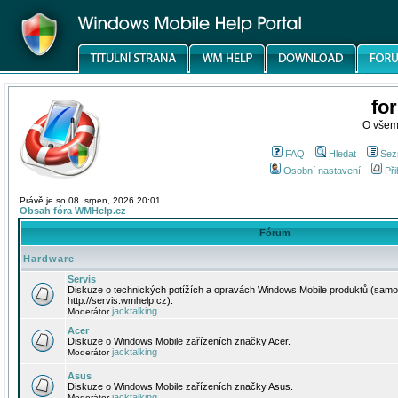
fo
O všem
FAQ
Hledat
Sez
Osobní nastavení
Při
Právě je so 08. srpen, 2026 20:01
Obsah fóra WMHelp.cz
Fórum
Hardware
Servis
Diskuze o technických potížích a opravách Windows Mobile produktů (samo
http://servis.wmhelp.cz).
jacktalking
Moderátor
Acer
Diskuze o Windows Mobile zařízeních značky Acer.
jacktalking
Moderátor
Asus
Diskuze o Windows Mobile zařízeních značky Asus.
jacktalking
Moderátor