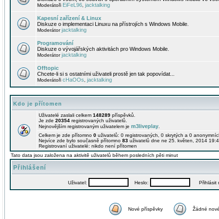
EiFeL96
jacktalking
Moderátoři
,
Kapesní zařízení & Linux
Diskuze o implementaci Linuxu na přístrojích s Windows Mobile.
jacktalking
Moderátor
Programování
Diskuze o vývojářských aktivitách pro Windows Mobile.
jacktalking
Moderátor
Offtopic
Chcete-li si s ostatními uživateli prostě jen tak popovídat...
cHaOOs
jacktalking
Moderátoři
,
Kdo je přítomen
Uživatelé zaslali celkem
148289
příspěvků.
Je zde
20354
registrovaných uživatelů.
m3liveplay
Nejnovějším registrovaným uživatelem je
.
Celkem je zde přítomno
0
uživatelů: 0 registrovaných, 0 skrytých a 0 anonymní
Nejvíce zde bylo současně přítomno
83
uživatelů dne ne 25. květen, 2014 19:4
Registrovaní uživatelé: nikdo není přítomen
Tato data jsou založena na aktivitě uživatelů během posledních pěti minut
Přihlášení
Uživatel:
Heslo:
Přihlásit m
Nové příspěvky
Žádné nové