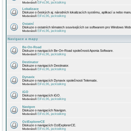
EiFeL96
jacktalking
Moderátoři
,
Lokalizace
Diskuse o českých aj. národních lokalizacích systému, aplikací a nebo manu
EiFeL96
jacktalking
Moderátoři
,
Ostatní
Diskuze o ostatních tématech souvisejících se softwarem pro Windows Mobi
EiFeL96
jacktalking
Moderátoři
,
Navigace a mapy
Be-On-Road
Diskuze o navigacích Be-On-Road společnosti Aponia Software.
EiFeL96
jacktalking
Moderátoři
,
Destinator
Diskuze o navigacích Destinator.
EiFeL96
jacktalking
Moderátoři
,
Dynavix
Diskuze o navigacích Dynavix společnosti Telematix.
EiFeL96
jacktalking
Moderátoři
,
iGO
Diskuze o navigacích iGO.
EiFeL96
jacktalking
Moderátoři
,
Navigon
Diskuze o navigacích Navigon.
EiFeL96
jacktalking
Moderátoři
,
OziExplorerCE
Diskuze o navigacích OziExplorerCE.
EiFeL96
jacktalking
Moderátoři
,