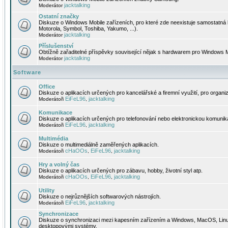
jacktalking
Moderátor
Ostatní značky
Diskuze o Windows Mobile zařízeních, pro které zde neexistuje samostatná 
Motorola, Symbol, Toshiba, Yakumo, ...).
jacktalking
Moderátor
Příslušenství
Obtížně zařaditelné příspěvky související nějak s hardwarem pro Windows M
jacktalking
Moderátor
Software
Office
Diskuze o aplikacích určených pro kancelářské a firemní využití, pro organiz
EiFeL96
jacktalking
Moderátoři
,
Komunikace
Diskuze o aplikacích určených pro telefonování nebo elektronickou komunika
EiFeL96
jacktalking
Moderátoři
,
Multimédia
Diskuze o multimediálně zaměřených aplikacích.
cHaOOs
EiFeL96
jacktalking
Moderátoři
,
,
Hry a volný čas
Diskuze o aplikacích určených pro zábavu, hobby, životní styl atp.
cHaOOs
EiFeL96
jacktalking
Moderátoři
,
,
Utility
Diskuze o nejrůznějších softwarových nástrojích.
EiFeL96
jacktalking
Moderátoři
,
Synchronizace
Diskuze o synchronizaci mezi kapesním zařízením a Windows, MacOS, Linux
desktopovými systémy.