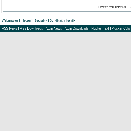
phpBB
Powered by
© 2001, 
Webmaster
|
Hledání
|
Statistiky
|
Syndikační kanály
RSS News
|
RSS Downloads
|
Atom News
|
Atom Downloads
|
Plucker Text
|
Plucker Color