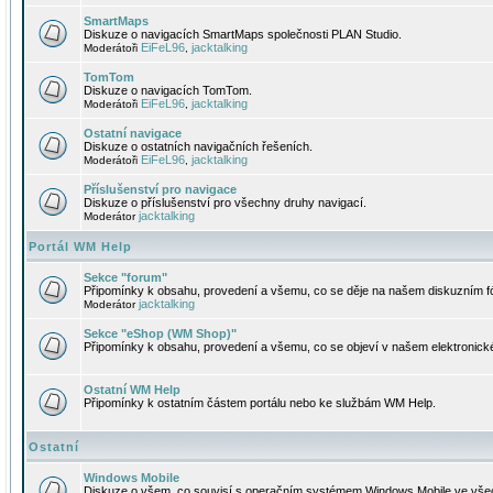
SmartMaps
Diskuze o navigacích SmartMaps společnosti PLAN Studio.
EiFeL96
jacktalking
Moderátoři
,
TomTom
Diskuze o navigacích TomTom.
EiFeL96
jacktalking
Moderátoři
,
Ostatní navigace
Diskuze o ostatních navigačních řešeních.
EiFeL96
jacktalking
Moderátoři
,
Příslušenství pro navigace
Diskuze o příslušenství pro všechny druhy navigací.
jacktalking
Moderátor
Portál WM Help
Sekce "forum"
Připomínky k obsahu, provedení a všemu, co se děje na našem diskuzním f
jacktalking
Moderátor
Sekce "eShop (WM Shop)"
Připomínky k obsahu, provedení a všemu, co se objeví v našem elektronic
Ostatní WM Help
Připomínky k ostatním částem portálu nebo ke službám WM Help.
Ostatní
Windows Mobile
Diskuze o všem, co souvisí s operačním systémem Windows Mobile ve všec