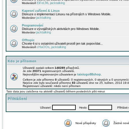
EiFeL96
jacktalking
Moderátoři
,
Kapesní zařízení & Linux
Diskuze o implementaci Linuxu na přístrojích s Windows Mobile.
jacktalking
Moderátor
Programování
Diskuze o vývojářských aktivitách pro Windows Mobile.
jacktalking
Moderátor
Offtopic
Chcete-li si s ostatními uživateli prostě jen tak popovídat...
cHaOOs
jacktalking
Moderátoři
,
Kdo je přítomen
Uživatelé zaslali celkem
148289
příspěvků.
Je zde
20371
registrovaných uživatelů.
taixiugo88shop
Nejnovějším registrovaným uživatelem je
.
Celkem je zde přítomno
0
uživatelů: 0 registrovaných, 0 skrytých a 0 anonymní
Nejvíce zde bylo současně přítomno
83
uživatelů dne ne 25. květen, 2014 19:4
Registrovaní uživatelé: nikdo není přítomen
Tato data jsou založena na aktivitě uživatelů během posledních pěti minut
Přihlášení
Uživatel:
Heslo:
Přihlásit m
Nové příspěvky
Žádné nové