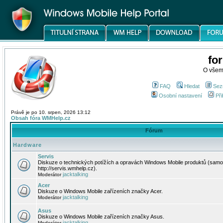
fo
O všem
FAQ
Hledat
Sez
Osobní nastavení
Při
Právě je po 10. srpen, 2026 13:12
Obsah fóra WMHelp.cz
Fórum
Hardware
Servis
Diskuze o technických potížích a opravách Windows Mobile produktů (samo
http://servis.wmhelp.cz).
jacktalking
Moderátor
Acer
Diskuze o Windows Mobile zařízeních značky Acer.
jacktalking
Moderátor
Asus
Diskuze o Windows Mobile zařízeních značky Asus.
jacktalking
Moderátor