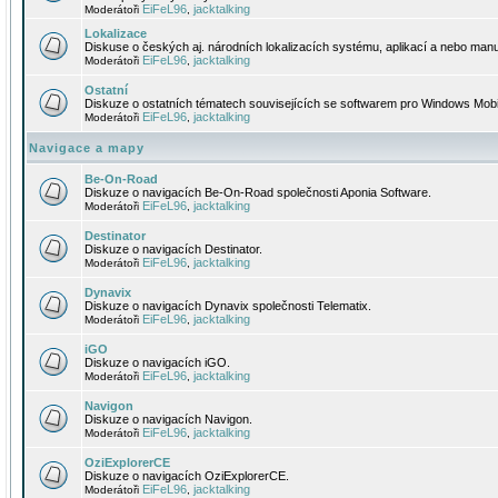
EiFeL96
jacktalking
Moderátoři
,
Lokalizace
Diskuse o českých aj. národních lokalizacích systému, aplikací a nebo manu
EiFeL96
jacktalking
Moderátoři
,
Ostatní
Diskuze o ostatních tématech souvisejících se softwarem pro Windows Mobi
EiFeL96
jacktalking
Moderátoři
,
Navigace a mapy
Be-On-Road
Diskuze o navigacích Be-On-Road společnosti Aponia Software.
EiFeL96
jacktalking
Moderátoři
,
Destinator
Diskuze o navigacích Destinator.
EiFeL96
jacktalking
Moderátoři
,
Dynavix
Diskuze o navigacích Dynavix společnosti Telematix.
EiFeL96
jacktalking
Moderátoři
,
iGO
Diskuze o navigacích iGO.
EiFeL96
jacktalking
Moderátoři
,
Navigon
Diskuze o navigacích Navigon.
EiFeL96
jacktalking
Moderátoři
,
OziExplorerCE
Diskuze o navigacích OziExplorerCE.
EiFeL96
jacktalking
Moderátoři
,