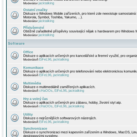
jacktalking
Moderátor
Ostatní značky
Diskuze o Windows Mobile zařízeních, pro které zde neexistuje samostatná 
Motorola, Symbol, Toshiba, Yakumo, ...).
jacktalking
Moderátor
Příslušenství
Obtížně zařaditelné příspěvky související nějak s hardwarem pro Windows M
jacktalking
Moderátor
Software
Office
Diskuze o aplikacích určených pro kancelářské a firemní využití, pro organiz
EiFeL96
jacktalking
Moderátoři
,
Komunikace
Diskuze o aplikacích určených pro telefonování nebo elektronickou komunika
EiFeL96
jacktalking
Moderátoři
,
Multimédia
Diskuze o multimediálně zaměřených aplikacích.
cHaOOs
EiFeL96
jacktalking
Moderátoři
,
,
Hry a volný čas
Diskuze o aplikacích určených pro zábavu, hobby, životní styl atp.
cHaOOs
EiFeL96
jacktalking
Moderátoři
,
,
Utility
Diskuze o nejrůznějších softwarových nástrojích.
EiFeL96
jacktalking
Moderátoři
,
Synchronizace
Diskuze o synchronizaci mezi kapesním zařízením a Windows, MacOS, Linux
desktopovými systémy.