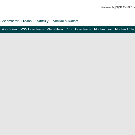
phpBB
Powered by
© 2001, 
Webmaster
|
Hledání
|
Statistiky
|
Syndikační kanály
RSS News
|
RSS Downloads
|
Atom News
|
Atom Downloads
|
Plucker Text
|
Plucker Color