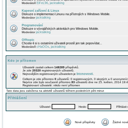
EiFeL96
jacktalking
Moderátoři
,
Kapesní zařízení & Linux
Diskuze o implementaci Linuxu na přístrojích s Windows Mobile.
jacktalking
Moderátor
Programování
Diskuze o vývojářských aktivitách pro Windows Mobile.
jacktalking
Moderátor
Offtopic
Chcete-li si s ostatními uživateli prostě jen tak popovídat...
cHaOOs
jacktalking
Moderátoři
,
Kdo je přítomen
Uživatelé zaslali celkem
148289
příspěvků.
Je zde
20320
registrovaných uživatelů.
btcnovosti
Nejnovějším registrovaným uživatelem je
.
Celkem je zde přítomno
0
uživatelů: 0 registrovaných, 0 skrytých a 0 anonymní
Nejvíce zde bylo současně přítomno
83
uživatelů dne ne 25. květen, 2014 19:4
Registrovaní uživatelé: nikdo není přítomen
Tato data jsou založena na aktivitě uživatelů během posledních pěti minut
Přihlášení
Uživatel:
Heslo:
Přihlásit m
Nové příspěvky
Žádné nové