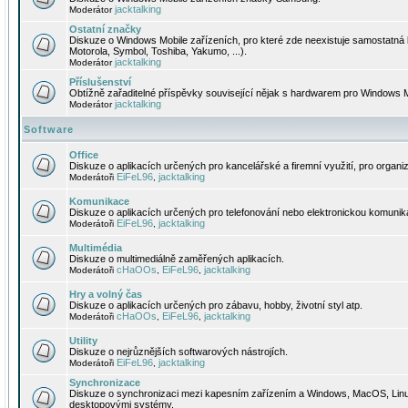
jacktalking
Moderátor
Ostatní značky
Diskuze o Windows Mobile zařízeních, pro které zde neexistuje samostatná 
Motorola, Symbol, Toshiba, Yakumo, ...).
jacktalking
Moderátor
Příslušenství
Obtížně zařaditelné příspěvky související nějak s hardwarem pro Windows M
jacktalking
Moderátor
Software
Office
Diskuze o aplikacích určených pro kancelářské a firemní využití, pro organiz
EiFeL96
jacktalking
Moderátoři
,
Komunikace
Diskuze o aplikacích určených pro telefonování nebo elektronickou komunika
EiFeL96
jacktalking
Moderátoři
,
Multimédia
Diskuze o multimediálně zaměřených aplikacích.
cHaOOs
EiFeL96
jacktalking
Moderátoři
,
,
Hry a volný čas
Diskuze o aplikacích určených pro zábavu, hobby, životní styl atp.
cHaOOs
EiFeL96
jacktalking
Moderátoři
,
,
Utility
Diskuze o nejrůznějších softwarových nástrojích.
EiFeL96
jacktalking
Moderátoři
,
Synchronizace
Diskuze o synchronizaci mezi kapesním zařízením a Windows, MacOS, Linux
desktopovými systémy.