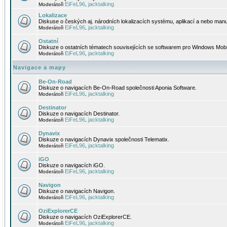
EiFeL96
jacktalking
Moderátoři
,
Lokalizace
Diskuse o českých aj. národních lokalizacích systému, aplikací a nebo manu
EiFeL96
jacktalking
Moderátoři
,
Ostatní
Diskuze o ostatních tématech souvisejících se softwarem pro Windows Mobi
EiFeL96
jacktalking
Moderátoři
,
Navigace a mapy
Be-On-Road
Diskuze o navigacích Be-On-Road společnosti Aponia Software.
EiFeL96
jacktalking
Moderátoři
,
Destinator
Diskuze o navigacích Destinator.
EiFeL96
jacktalking
Moderátoři
,
Dynavix
Diskuze o navigacích Dynavix společnosti Telematix.
EiFeL96
jacktalking
Moderátoři
,
iGO
Diskuze o navigacích iGO.
EiFeL96
jacktalking
Moderátoři
,
Navigon
Diskuze o navigacích Navigon.
EiFeL96
jacktalking
Moderátoři
,
OziExplorerCE
Diskuze o navigacích OziExplorerCE.
EiFeL96
jacktalking
Moderátoři
,