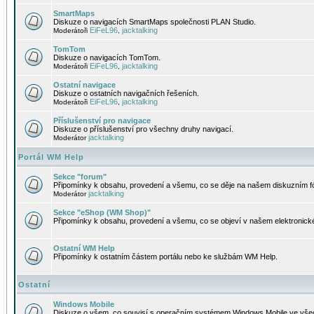
SmartMaps
Diskuze o navigacích SmartMaps společnosti PLAN Studio.
EiFeL96
jacktalking
Moderátoři
,
TomTom
Diskuze o navigacích TomTom.
EiFeL96
jacktalking
Moderátoři
,
Ostatní navigace
Diskuze o ostatních navigačních řešeních.
EiFeL96
jacktalking
Moderátoři
,
Příslušenství pro navigace
Diskuze o příslušenství pro všechny druhy navigací.
jacktalking
Moderátor
Portál WM Help
Sekce "forum"
Připomínky k obsahu, provedení a všemu, co se děje na našem diskuzním f
jacktalking
Moderátor
Sekce "eShop (WM Shop)"
Připomínky k obsahu, provedení a všemu, co se objeví v našem elektronic
Ostatní WM Help
Připomínky k ostatním částem portálu nebo ke službám WM Help.
Ostatní
Windows Mobile
Diskuze o všem, co souvisí s operačním systémem Windows Mobile ve všec