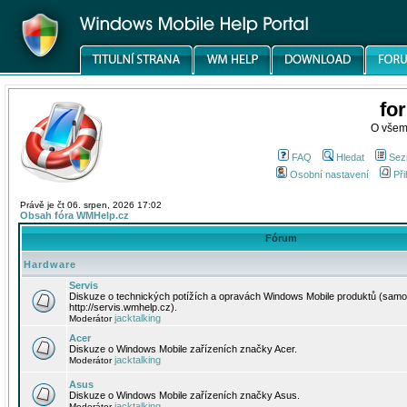
fo
O všem
FAQ
Hledat
Sez
Osobní nastavení
Při
Právě je čt 06. srpen, 2026 17:02
Obsah fóra WMHelp.cz
Fórum
Hardware
Servis
Diskuze o technických potížích a opravách Windows Mobile produktů (samo
http://servis.wmhelp.cz).
jacktalking
Moderátor
Acer
Diskuze o Windows Mobile zařízeních značky Acer.
jacktalking
Moderátor
Asus
Diskuze o Windows Mobile zařízeních značky Asus.
jacktalking
Moderátor