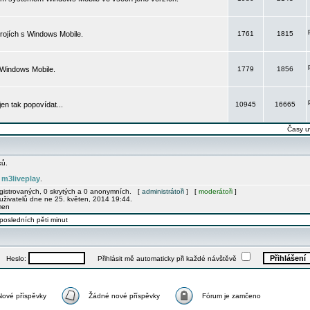
rojích s Windows Mobile.
1761
1815
 Windows Mobile.
1779
1856
 jen tak popovídat...
10945
16665
Časy u
ků.
m3liveplay
e
.
egistrovaných, 0 skrytých a 0 anonymních. [
administrátoři
] [
moderátoři
]
uživatelů dne ne 25. květen, 2014 19:44.
men
posledních pěti minut
Heslo:
Přihlásit mě automaticky při každé návštěvě
Nové příspěvky
Žádné nové příspěvky
Fórum je zamčeno