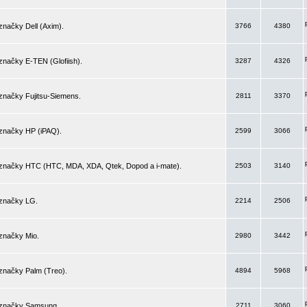
značky Dell (Axim).
3766
4380
značky E-TEN (Glofiish).
3287
4326
značky Fujitsu-Siemens.
2811
3370
 značky HP (iPAQ).
2599
3066
 značky HTC (HTC, MDA, XDA, Qtek, Dopod a i-mate).
2503
3140
 značky LG.
2214
2506
značky Mio.
2980
3442
značky Palm (Treo).
4894
5968
 značky Samsung.
2711
3060