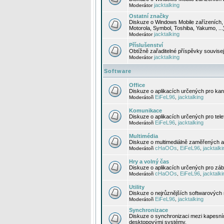
jacktalking
Moderátor
Ostatní značky
Diskuze o Windows Mobile zařízeních, 
Motorola, Symbol, Toshiba, Yakumo, ...
jacktalking
Moderátor
Příslušenství
Obtížně zařaditelné příspěvky souvise
jacktalking
Moderátor
Software
Office
Diskuze o aplikacích určených pro kanc
EiFeL96
jacktalking
Moderátoři
,
Komunikace
Diskuze o aplikacích určených pro tel
EiFeL96
jacktalking
Moderátoři
,
Multimédia
Diskuze o multimediálně zaměřených ap
cHaOOs
EiFeL96
jacktalki
Moderátoři
,
,
Hry a volný čas
Diskuze o aplikacích určených pro zába
cHaOOs
EiFeL96
jacktalki
Moderátoři
,
,
Utility
Diskuze o nejrůznějších softwarových n
EiFeL96
jacktalking
Moderátoři
,
Synchronizace
Diskuze o synchronizaci mezi kapesní
desktopovými systémy.