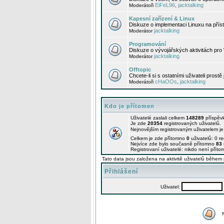
EiFeL96
jacktalking
Moderátoři
,
Kapesní zařízení & Linux
Diskuze o implementaci Linuxu na příst
jacktalking
Moderátor
Programování
Diskuze o vývojářských aktivitách pro
jacktalking
Moderátor
Offtopic
Chcete-li si s ostatními uživateli prostě
cHaOOs
jacktalking
Moderátoři
,
Kdo je přítomen
Uživatelé zaslali celkem
148289
příspěv
Je zde
20354
registrovaných uživatelů.
Nejnovějším registrovaným uživatelem j
Celkem je zde přítomno
0
uživatelů: 0 r
Nejvíce zde bylo současně přítomno
83
Registrovaní uživatelé: nikdo není příto
Tato data jsou založena na aktivitě uživatelů během 
Přihlášení
Uživatel: