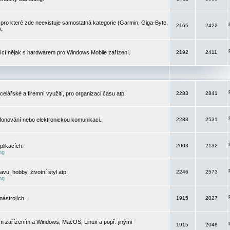
pro které zde neexistuje samostatná kategorie (Garmin, Giga-Byte,
2165
2422
).
jící nějak s hardwarem pro Windows Mobile zařízení.
2192
2411
elářské a firemní využití, pro organizaci času atp.
2283
2841
efonování nebo elektronickou komunikaci.
2288
2531
likacích.
2003
2132
ng
vu, hobby, životní styl atp.
2246
2573
ng
ástrojích.
1915
2027
m zařízením a Windows, MacOS, Linux a popř. jinými
1915
2048