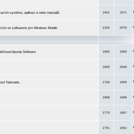
izacích systému, aplikací a nebo manuálů.
1901
1971
ících se softwarem pro Windows Mobile.
2335
2579
ečnosti Aponia Software.
1893
1995
1806
2008
sti Telematix.
1764
1808
1898
1999
1770
1897
1751
1862