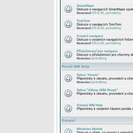
SmartMaps
Diskuze o navigacích SmartMaps spole
EiFeL96
jacktalking
Moderátoři
,
TomTom
Diskuze o navigacích TomTom.
EiFeL96
jacktalking
Moderátoři
,
Ostatní navigace
Diskuze o ostatních navigačních řešen
EiFeL96
jacktalking
Moderátoři
,
Příslušenství pro navigace
Diskuze o příslušenství pro všechny d
jacktalking
Moderátor
Portál WM Help
Sekce "forum"
Připomínky k obsahu, provedení a vše
jacktalking
Moderátor
Sekce "eShop (WM Shop)"
Připomínky k obsahu, provedení a vše
Ostatní WM Help
Připomínky k ostatním částem portálu
Ostatní
Windows Mobile
Diskuze o všem, co souvisí s operačn