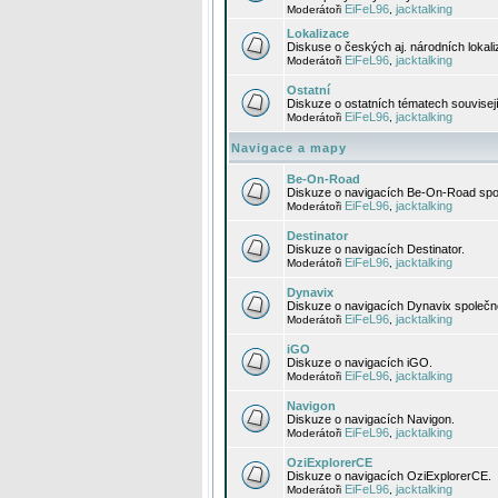
EiFeL96
jacktalking
Moderátoři
,
Lokalizace
Diskuse o českých aj. národních lokal
EiFeL96
jacktalking
Moderátoři
,
Ostatní
Diskuze o ostatních tématech souvisej
EiFeL96
jacktalking
Moderátoři
,
Navigace a mapy
Be-On-Road
Diskuze o navigacích Be-On-Road spol
EiFeL96
jacktalking
Moderátoři
,
Destinator
Diskuze o navigacích Destinator.
EiFeL96
jacktalking
Moderátoři
,
Dynavix
Diskuze o navigacích Dynavix společno
EiFeL96
jacktalking
Moderátoři
,
iGO
Diskuze o navigacích iGO.
EiFeL96
jacktalking
Moderátoři
,
Navigon
Diskuze o navigacích Navigon.
EiFeL96
jacktalking
Moderátoři
,
OziExplorerCE
Diskuze o navigacích OziExplorerCE.
EiFeL96
jacktalking
Moderátoři
,