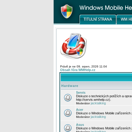
Právě je ne 09. srpen, 2026 11:04
Obsah fóra WMHelp.cz
Hardware
Servis
Diskuze o technických potížích a opr
http://servis.wmhelp.cz).
jacktalking
Moderátor
Acer
Diskuze o Windows Mobile zařízeních 
jacktalking
Moderátor
Asus
Diskuze o Windows Mobile zařízeních
jacktalking
Moderátor