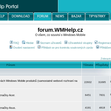
forum.WMHelp.cz
O všem, co souvisí s Windows Mobile
FAQ
Hledat
Seznam uživatelů
Uživatelské skupiny
Registrac
Osobní nastavení
Přihlásit se pro kontrolu soukromých zpráv
Přihlášen
Zobrazit
Fórum
Témata
Příspěvky
avách Windows Mobile produktů (samostatné webové rozhraní na
22932
31695
značky Acer.
6451
7831
 značky Asus.
4191
4818