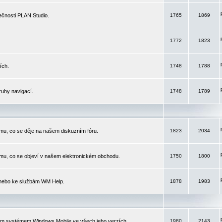
čnosti PLAN Studio.
1765
1869
1772
1823
ích.
1748
1788
ruhy navigací.
1748
1789
mu, co se děje na našem diskuzním fóru.
1823
2034
mu, co se objeví v našem elektronickém obchodu.
1750
1800
 nebo ke službám WM Help.
1878
1983
ím systémem Windows Mobile ve všech jeho verzích.
1980
2143