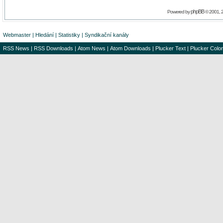
phpBB
Powered by
© 2001, 
Webmaster
|
Hledání
|
Statistiky
|
Syndikační kanály
RSS News
|
RSS Downloads
|
Atom News
|
Atom Downloads
|
Plucker Text
|
Plucker Color