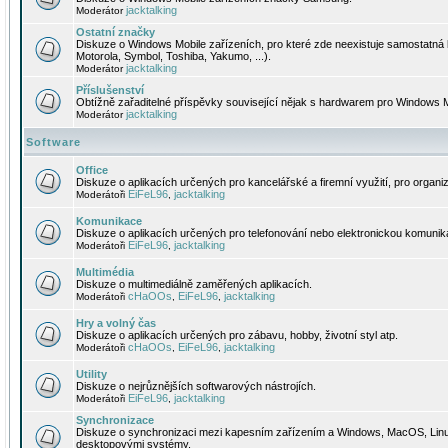
jacktalking
Moderátor
Ostatní značky
Diskuze o Windows Mobile zařízeních, pro které zde neexistuje samostatná 
Motorola, Symbol, Toshiba, Yakumo, ...).
jacktalking
Moderátor
Příslušenství
Obtížně zařaditelné příspěvky související nějak s hardwarem pro Windows M
jacktalking
Moderátor
Software
Office
Diskuze o aplikacích určených pro kancelářské a firemní využití, pro organiz
EiFeL96
jacktalking
Moderátoři
,
Komunikace
Diskuze o aplikacích určených pro telefonování nebo elektronickou komunika
EiFeL96
jacktalking
Moderátoři
,
Multimédia
Diskuze o multimediálně zaměřených aplikacích.
cHaOOs
EiFeL96
jacktalking
Moderátoři
,
,
Hry a volný čas
Diskuze o aplikacích určených pro zábavu, hobby, životní styl atp.
cHaOOs
EiFeL96
jacktalking
Moderátoři
,
,
Utility
Diskuze o nejrůznějších softwarových nástrojích.
EiFeL96
jacktalking
Moderátoři
,
Synchronizace
Diskuze o synchronizaci mezi kapesním zařízením a Windows, MacOS, Linux
desktopovými systémy.