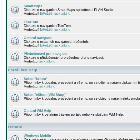
SmartMaps
Diskuze o navigacích SmartMaps společnosti PLAN Studio.
EiFeL96
jacktalking
Moderátoři
,
TomTom
Diskuze o navigacích TomTom.
EiFeL96
jacktalking
Moderátoři
,
Ostatní navigace
Diskuze o ostatních navigačních řešeních.
EiFeL96
jacktalking
Moderátoři
,
Příslušenství pro navigace
Diskuze o příslušenství pro všechny druhy navigací.
jacktalking
Moderátor
Portál WM Help
Sekce "forum"
Připomínky k obsahu, provedení a všemu, co se děje na našem diskuzním f
jacktalking
Moderátor
Sekce "eShop (WM Shop)"
Připomínky k obsahu, provedení a všemu, co se objeví v našem elektronic
Ostatní WM Help
Připomínky k ostatním částem portálu nebo ke službám WM Help.
Ostatní
Windows Mobile
Diskuze o všem, co souvisí s operačním systémem Windows Mobile ve všec