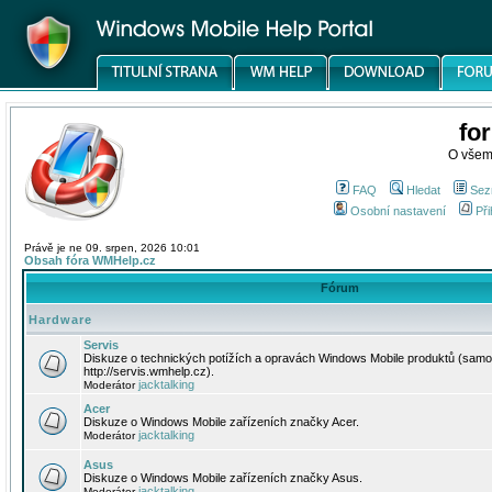
fo
O všem
FAQ
Hledat
Sez
Osobní nastavení
Při
Právě je ne 09. srpen, 2026 10:01
Obsah fóra WMHelp.cz
Fórum
Hardware
Servis
Diskuze o technických potížích a opravách Windows Mobile produktů (samo
http://servis.wmhelp.cz).
jacktalking
Moderátor
Acer
Diskuze o Windows Mobile zařízeních značky Acer.
jacktalking
Moderátor
Asus
Diskuze o Windows Mobile zařízeních značky Asus.
jacktalking
Moderátor