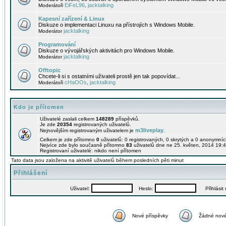
EiFeL96
jacktalking
Moderátoři
,
Kapesní zařízení & Linux
Diskuze o implementaci Linuxu na přístrojích s Windows Mobile.
jacktalking
Moderátor
Programování
Diskuze o vývojářských aktivitách pro Windows Mobile.
jacktalking
Moderátor
Offtopic
Chcete-li si s ostatními uživateli prostě jen tak popovídat...
cHaOOs
jacktalking
Moderátoři
,
Kdo je přítomen
Uživatelé zaslali celkem
148289
příspěvků.
Je zde
20354
registrovaných uživatelů.
m3liveplay
Nejnovějším registrovaným uživatelem je
.
Celkem je zde přítomno
0
uživatelů: 0 registrovaných, 0 skrytých a 0 anonymní
Nejvíce zde bylo současně přítomno
83
uživatelů dne ne 25. květen, 2014 19:4
Registrovaní uživatelé: nikdo není přítomen
Tato data jsou založena na aktivitě uživatelů během posledních pěti minut
Přihlášení
Uživatel:
Heslo:
Přihlásit m
Nové příspěvky
Žádné nové