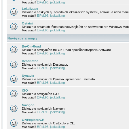
EiFeL96
jacktalking
Moderátoři
,
Lokalizace
Diskuse o českých aj. národních lokalizacích systému, aplikací a nebo manu
EiFeL96
jacktalking
Moderátoři
,
Ostatní
Diskuze o ostatních tématech souvisejících se softwarem pro Windows Mobi
EiFeL96
jacktalking
Moderátoři
,
Navigace a mapy
Be-On-Road
Diskuze o navigacích Be-On-Road společnosti Aponia Software.
EiFeL96
jacktalking
Moderátoři
,
Destinator
Diskuze o navigacích Destinator.
EiFeL96
jacktalking
Moderátoři
,
Dynavix
Diskuze o navigacích Dynavix společnosti Telematix.
EiFeL96
jacktalking
Moderátoři
,
iGO
Diskuze o navigacích iGO.
EiFeL96
jacktalking
Moderátoři
,
Navigon
Diskuze o navigacích Navigon.
EiFeL96
jacktalking
Moderátoři
,
OziExplorerCE
Diskuze o navigacích OziExplorerCE.
EiFeL96
jacktalking
Moderátoři
,