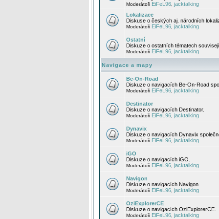
EiFeL96
jacktalking
Moderátoři
,
Lokalizace
Diskuse o českých aj. národních lokal
EiFeL96
jacktalking
Moderátoři
,
Ostatní
Diskuze o ostatních tématech souvisej
EiFeL96
jacktalking
Moderátoři
,
Navigace a mapy
Be-On-Road
Diskuze o navigacích Be-On-Road spol
EiFeL96
jacktalking
Moderátoři
,
Destinator
Diskuze o navigacích Destinator.
EiFeL96
jacktalking
Moderátoři
,
Dynavix
Diskuze o navigacích Dynavix společno
EiFeL96
jacktalking
Moderátoři
,
iGO
Diskuze o navigacích iGO.
EiFeL96
jacktalking
Moderátoři
,
Navigon
Diskuze o navigacích Navigon.
EiFeL96
jacktalking
Moderátoři
,
OziExplorerCE
Diskuze o navigacích OziExplorerCE.
EiFeL96
jacktalking
Moderátoři
,