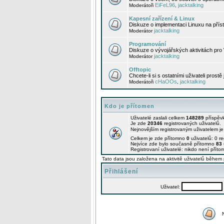
EiFeL96
jacktalking
Moderátoři
,
Kapesní zařízení & Linux
Diskuze o implementaci Linuxu na příst
jacktalking
Moderátor
Programování
Diskuze o vývojářských aktivitách pro
jacktalking
Moderátor
Offtopic
Chcete-li si s ostatními uživateli prostě
cHaOOs
jacktalking
Moderátoři
,
Kdo je přítomen
Uživatelé zaslali celkem
148289
příspěv
Je zde
20346
registrovaných uživatelů.
Nejnovějším registrovaným uživatelem j
Celkem je zde přítomno
0
uživatelů: 0 r
Nejvíce zde bylo současně přítomno
83
Registrovaní uživatelé: nikdo není příto
Tato data jsou založena na aktivitě uživatelů během 
Přihlášení
Uživatel: