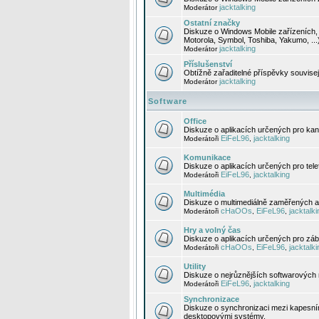
jacktalking
Moderátor
Ostatní značky
Diskuze o Windows Mobile zařízeních, 
Motorola, Symbol, Toshiba, Yakumo, ...
jacktalking
Moderátor
Příslušenství
Obtížně zařaditelné příspěvky souvise
jacktalking
Moderátor
Software
Office
Diskuze o aplikacích určených pro kanc
EiFeL96
jacktalking
Moderátoři
,
Komunikace
Diskuze o aplikacích určených pro tel
EiFeL96
jacktalking
Moderátoři
,
Multimédia
Diskuze o multimediálně zaměřených ap
cHaOOs
EiFeL96
jacktalki
Moderátoři
,
,
Hry a volný čas
Diskuze o aplikacích určených pro zába
cHaOOs
EiFeL96
jacktalki
Moderátoři
,
,
Utility
Diskuze o nejrůznějších softwarových n
EiFeL96
jacktalking
Moderátoři
,
Synchronizace
Diskuze o synchronizaci mezi kapesní
desktopovými systémy.