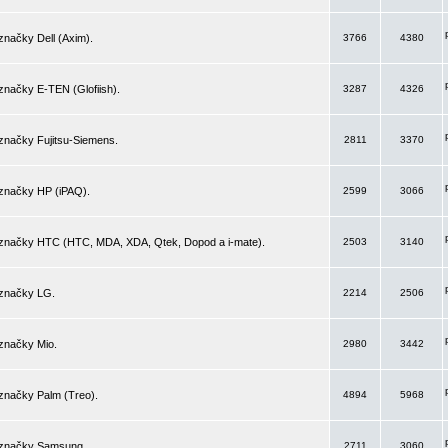
značky Dell (Axim).
3766
4380
značky E-TEN (Glofiish).
3287
4326
značky Fujitsu-Siemens.
2811
3370
 značky HP (iPAQ).
2599
3066
 značky HTC (HTC, MDA, XDA, Qtek, Dopod a i-mate).
2503
3140
 značky LG.
2214
2506
značky Mio.
2980
3442
značky Palm (Treo).
4894
5968
 značky Samsung.
2711
3060