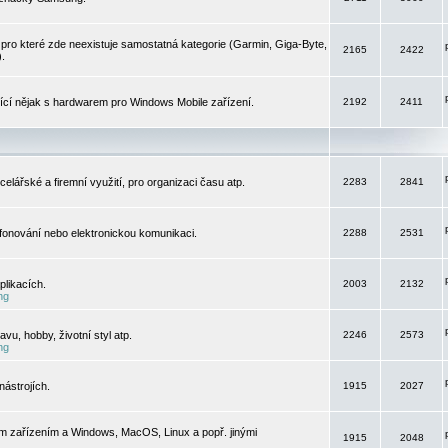
pro které zde neexistuje samostatná kategorie (Garmin, Giga-Byte,
2165
2422
).
jící nějak s hardwarem pro Windows Mobile zařízení.
2192
2411
elářské a firemní využití, pro organizaci času atp.
2283
2841
efonování nebo elektronickou komunikaci.
2288
2531
likacích.
2003
2132
ng
vu, hobby, životní styl atp.
2246
2573
ng
ástrojích.
1915
2027
m zařízením a Windows, MacOS, Linux a popř. jinými
1915
2048