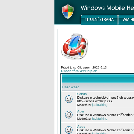
Právě je so 08. srpen, 2026 9:13
Obsah fóra WMHelp.cz
Hardware
Servis
Diskuze o technických potížích a opr
http://servis.wmhelp.cz).
jacktalking
Moderátor
Acer
Diskuze o Windows Mobile zařízeních 
jacktalking
Moderátor
Asus
Diskuze o Windows Mobile zařízeních
jacktalking
Moderátor