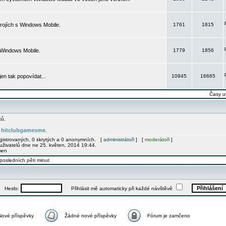
rojích s Windows Mobile.
1761
1815
 Windows Mobile.
1779
1856
 jen tak popovídat...
10945
16665
Časy u
ků.
hitclubgamesme
e
.
egistrovaných, 0 skrytých a 0 anonymních. [
administrátoři
] [
moderátoři
]
uživatelů dne ne 25. květen, 2014 19:44.
men
posledních pěti minut
Heslo:
Přihlásit mě automaticky při každé návštěvě
Nové příspěvky
Žádné nové příspěvky
Fórum je zamčeno