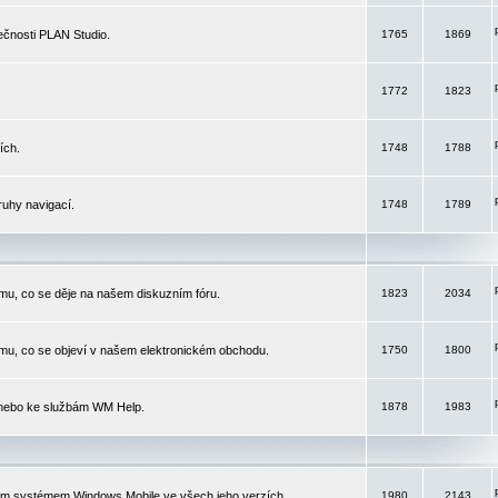
čnosti PLAN Studio.
1765
1869
1772
1823
ích.
1748
1788
ruhy navigací.
1748
1789
mu, co se děje na našem diskuzním fóru.
1823
2034
mu, co se objeví v našem elektronickém obchodu.
1750
1800
 nebo ke službám WM Help.
1878
1983
ím systémem Windows Mobile ve všech jeho verzích.
1980
2143