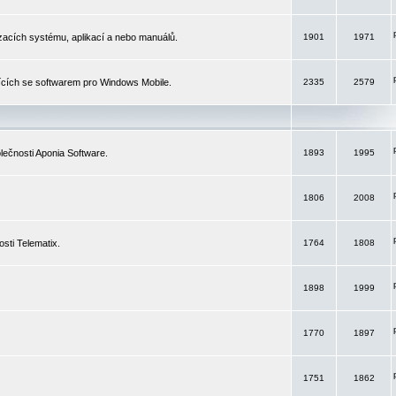
izacích systému, aplikací a nebo manuálů.
1901
1971
ících se softwarem pro Windows Mobile.
2335
2579
ečnosti Aponia Software.
1893
1995
1806
2008
sti Telematix.
1764
1808
1898
1999
1770
1897
1751
1862