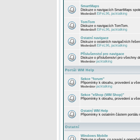
SmartMaps
Diskuze o navigacích SmartMaps spole
EiFeL96
jacktalking
Moderátoři
,
TomTom
Diskuze o navigacích TomTom.
EiFeL96
jacktalking
Moderátoři
,
Ostatní navigace
Diskuze o ostatních navigačních řešen
EiFeL96
jacktalking
Moderátoři
,
Příslušenství pro navigace
Diskuze o příslušenství pro všechny d
jacktalking
Moderátor
Portál WM Help
Sekce "forum"
Připomínky k obsahu, provedení a vše
jacktalking
Moderátor
Sekce "eShop (WM Shop)"
Připomínky k obsahu, provedení a vše
Ostatní WM Help
Připomínky k ostatním částem portálu
Ostatní
Windows Mobile
Diskuze o všem, co souvisí s operačn