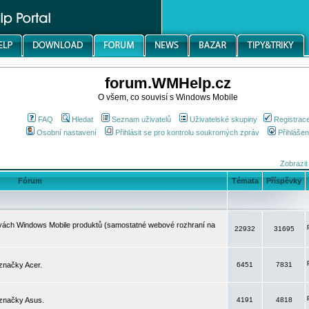
forum.WMHelp.cz
O všem, co souvisí s Windows Mobile
FAQ
Hledat
Seznam uživatelů
Uživatelské skupiny
Registrac
Osobní nastavení
Přihlásit se pro kontrolu soukromých zpráv
Přihlášen
Zobrazit
Fórum
Témata
Příspěvky
avách Windows Mobile produktů (samostatné webové rozhraní na
22932
31695
značky Acer.
6451
7831
 značky Asus.
4191
4818