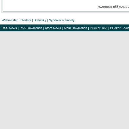
phpBB
Powered by
© 2001, 
Webmaster
|
Hledání
|
Statistiky
|
Syndikační kanály
RSS News
|
RSS Downloads
|
Atom News
|
Atom Downloads
|
Plucker Text
|
Plucker Color