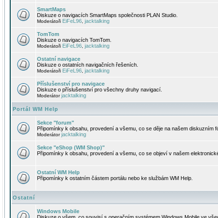
SmartMaps
Diskuze o navigacích SmartMaps společnosti PLAN Studio.
EiFeL96
jacktalking
Moderátoři
,
TomTom
Diskuze o navigacích TomTom.
EiFeL96
jacktalking
Moderátoři
,
Ostatní navigace
Diskuze o ostatních navigačních řešeních.
EiFeL96
jacktalking
Moderátoři
,
Příslušenství pro navigace
Diskuze o příslušenství pro všechny druhy navigací.
jacktalking
Moderátor
Portál WM Help
Sekce "forum"
Připomínky k obsahu, provedení a všemu, co se děje na našem diskuzním f
jacktalking
Moderátor
Sekce "eShop (WM Shop)"
Připomínky k obsahu, provedení a všemu, co se objeví v našem elektronic
Ostatní WM Help
Připomínky k ostatním částem portálu nebo ke službám WM Help.
Ostatní
Windows Mobile
Diskuze o všem, co souvisí s operačním systémem Windows Mobile ve všec