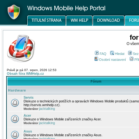
fo
O všem
FAQ
Hledat
Sez
Osobní nastavení
Při
Právě je pá 07. srpen, 2026 12:53
Obsah fóra WMHelp.cz
Fórum
Hardware
Servis
Diskuze o technických potížích a opravách Windows Mobile produktů (samo
http://servis.wmhelp.cz).
jacktalking
Moderátor
Acer
Diskuze o Windows Mobile zařízeních značky Acer.
jacktalking
Moderátor
Asus
Diskuze o Windows Mobile zařízeních značky Asus.
jacktalking
Moderátor