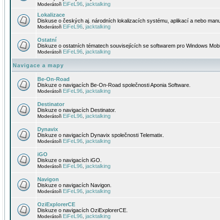
EiFeL96
jacktalking
Moderátoři
,
Lokalizace
Diskuse o českých aj. národních lokalizacích systému, aplikací a nebo manu
EiFeL96
jacktalking
Moderátoři
,
Ostatní
Diskuze o ostatních tématech souvisejících se softwarem pro Windows Mobi
EiFeL96
jacktalking
Moderátoři
,
Navigace a mapy
Be-On-Road
Diskuze o navigacích Be-On-Road společnosti Aponia Software.
EiFeL96
jacktalking
Moderátoři
,
Destinator
Diskuze o navigacích Destinator.
EiFeL96
jacktalking
Moderátoři
,
Dynavix
Diskuze o navigacích Dynavix společnosti Telematix.
EiFeL96
jacktalking
Moderátoři
,
iGO
Diskuze o navigacích iGO.
EiFeL96
jacktalking
Moderátoři
,
Navigon
Diskuze o navigacích Navigon.
EiFeL96
jacktalking
Moderátoři
,
OziExplorerCE
Diskuze o navigacích OziExplorerCE.
EiFeL96
jacktalking
Moderátoři
,