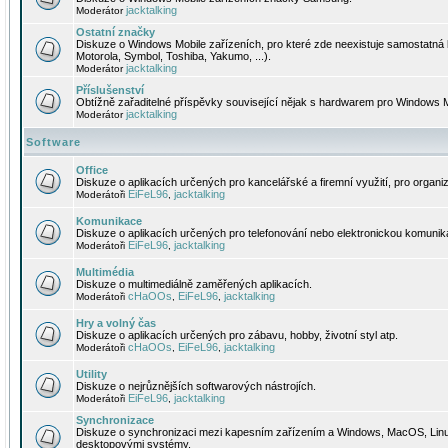
jacktalking
Moderátor
Ostatní značky
Diskuze o Windows Mobile zařízeních, pro které zde neexistuje samostatná 
Motorola, Symbol, Toshiba, Yakumo, ...).
jacktalking
Moderátor
Příslušenství
Obtížně zařaditelné příspěvky související nějak s hardwarem pro Windows M
jacktalking
Moderátor
Software
Office
Diskuze o aplikacích určených pro kancelářské a firemní využití, pro organiz
EiFeL96
jacktalking
Moderátoři
,
Komunikace
Diskuze o aplikacích určených pro telefonování nebo elektronickou komunika
EiFeL96
jacktalking
Moderátoři
,
Multimédia
Diskuze o multimediálně zaměřených aplikacích.
cHaOOs
EiFeL96
jacktalking
Moderátoři
,
,
Hry a volný čas
Diskuze o aplikacích určených pro zábavu, hobby, životní styl atp.
cHaOOs
EiFeL96
jacktalking
Moderátoři
,
,
Utility
Diskuze o nejrůznějších softwarových nástrojích.
EiFeL96
jacktalking
Moderátoři
,
Synchronizace
Diskuze o synchronizaci mezi kapesním zařízením a Windows, MacOS, Linux
desktopovými systémy.