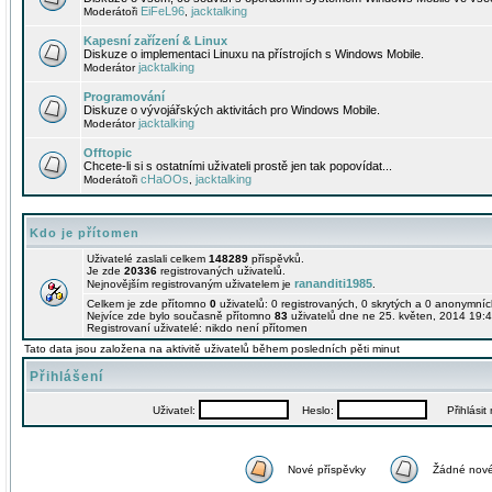
EiFeL96
jacktalking
Moderátoři
,
Kapesní zařízení & Linux
Diskuze o implementaci Linuxu na přístrojích s Windows Mobile.
jacktalking
Moderátor
Programování
Diskuze o vývojářských aktivitách pro Windows Mobile.
jacktalking
Moderátor
Offtopic
Chcete-li si s ostatními uživateli prostě jen tak popovídat...
cHaOOs
jacktalking
Moderátoři
,
Kdo je přítomen
Uživatelé zaslali celkem
148289
příspěvků.
Je zde
20336
registrovaných uživatelů.
rananditi1985
Nejnovějším registrovaným uživatelem je
.
Celkem je zde přítomno
0
uživatelů: 0 registrovaných, 0 skrytých a 0 anonymní
Nejvíce zde bylo současně přítomno
83
uživatelů dne ne 25. květen, 2014 19:4
Registrovaní uživatelé: nikdo není přítomen
Tato data jsou založena na aktivitě uživatelů během posledních pěti minut
Přihlášení
Uživatel:
Heslo:
Přihlásit m
Nové příspěvky
Žádné nové