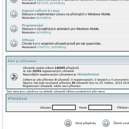
EiFeL96
jacktalking
Moderátoři
,
Kapesní zařízení & Linux
Diskuze o implementaci Linuxu na přístrojích s Windows Mobile.
jacktalking
Moderátor
Programování
Diskuze o vývojářských aktivitách pro Windows Mobile.
jacktalking
Moderátor
Offtopic
Chcete-li si s ostatními uživateli prostě jen tak popovídat...
cHaOOs
jacktalking
Moderátoři
,
Kdo je přítomen
Uživatelé zaslali celkem
148289
příspěvků.
Je zde
20353
registrovaných uživatelů.
tikitakafinland
Nejnovějším registrovaným uživatelem je
.
Celkem je zde přítomno
0
uživatelů: 0 registrovaných, 0 skrytých a 0 anonymní
Nejvíce zde bylo současně přítomno
83
uživatelů dne ne 25. květen, 2014 19:4
Registrovaní uživatelé: nikdo není přítomen
Tato data jsou založena na aktivitě uživatelů během posledních pěti minut
Přihlášení
Uživatel:
Heslo:
Přihlásit m
Nové příspěvky
Žádné nové