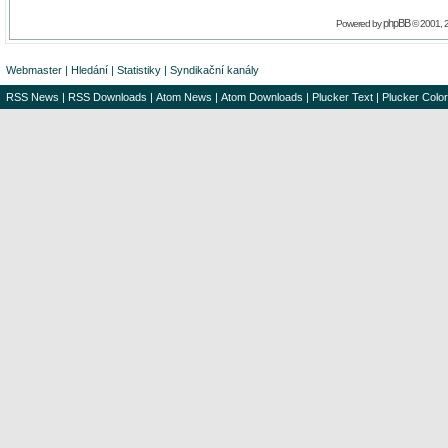
phpBB
Powered by
© 2001, 
Webmaster
|
Hledání
|
Statistiky
|
Syndikační kanály
RSS News
|
RSS Downloads
|
Atom News
|
Atom Downloads
|
Plucker Text
|
Plucker Color