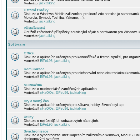
jacktalking
Moderátor
Ostatní značky
Diskuze o Windows Mobile zařízeních, pro které zde neexistuje samostatná 
Motorola, Symbol, Toshiba, Yakumo, ...).
jacktalking
Moderátor
Příslušenství
Obtížně zařaditelné příspěvky související nějak s hardwarem pro Windows M
jacktalking
Moderátor
Software
Office
Diskuze o aplikacích určených pro kancelářské a firemní využití, pro organiz
EiFeL96
jacktalking
Moderátoři
,
Komunikace
Diskuze o aplikacích určených pro telefonování nebo elektronickou komunika
EiFeL96
jacktalking
Moderátoři
,
Multimédia
Diskuze o multimediálně zaměřených aplikacích.
cHaOOs
EiFeL96
jacktalking
Moderátoři
,
,
Hry a volný čas
Diskuze o aplikacích určených pro zábavu, hobby, životní styl atp.
cHaOOs
EiFeL96
jacktalking
Moderátoři
,
,
Utility
Diskuze o nejrůznějších softwarových nástrojích.
EiFeL96
jacktalking
Moderátoři
,
Synchronizace
Diskuze o synchronizaci mezi kapesním zařízením a Windows, MacOS, Linux
desktopovými systémy.