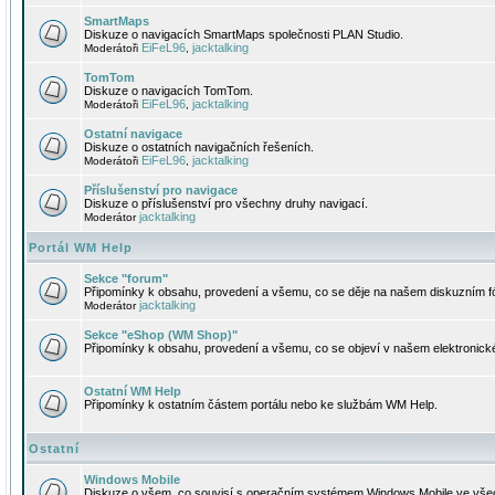
SmartMaps
Diskuze o navigacích SmartMaps společnosti PLAN Studio.
EiFeL96
jacktalking
Moderátoři
,
TomTom
Diskuze o navigacích TomTom.
EiFeL96
jacktalking
Moderátoři
,
Ostatní navigace
Diskuze o ostatních navigačních řešeních.
EiFeL96
jacktalking
Moderátoři
,
Příslušenství pro navigace
Diskuze o příslušenství pro všechny druhy navigací.
jacktalking
Moderátor
Portál WM Help
Sekce "forum"
Připomínky k obsahu, provedení a všemu, co se děje na našem diskuzním f
jacktalking
Moderátor
Sekce "eShop (WM Shop)"
Připomínky k obsahu, provedení a všemu, co se objeví v našem elektronic
Ostatní WM Help
Připomínky k ostatním částem portálu nebo ke službám WM Help.
Ostatní
Windows Mobile
Diskuze o všem, co souvisí s operačním systémem Windows Mobile ve všec