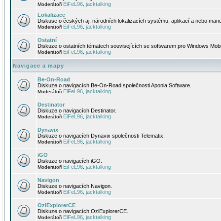
EiFeL96
jacktalking
Moderátoři
,
Lokalizace
Diskuse o českých aj. národních lokalizacích systému, aplikací a nebo manu
EiFeL96
jacktalking
Moderátoři
,
Ostatní
Diskuze o ostatních tématech souvisejících se softwarem pro Windows Mobi
EiFeL96
jacktalking
Moderátoři
,
Navigace a mapy
Be-On-Road
Diskuze o navigacích Be-On-Road společnosti Aponia Software.
EiFeL96
jacktalking
Moderátoři
,
Destinator
Diskuze o navigacích Destinator.
EiFeL96
jacktalking
Moderátoři
,
Dynavix
Diskuze o navigacích Dynavix společnosti Telematix.
EiFeL96
jacktalking
Moderátoři
,
iGO
Diskuze o navigacích iGO.
EiFeL96
jacktalking
Moderátoři
,
Navigon
Diskuze o navigacích Navigon.
EiFeL96
jacktalking
Moderátoři
,
OziExplorerCE
Diskuze o navigacích OziExplorerCE.
EiFeL96
jacktalking
Moderátoři
,