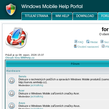
fo
O všem
FAQ
Hledat
Sez
Osobní nastavení
Při
Právě je so 08. srpen, 2026 15:37
Obsah fóra WMHelp.cz
Fórum
Hardware
Servis
Diskuze o technických potížích a opravách Windows Mobile produktů (samo
http://servis.wmhelp.cz).
jacktalking
Moderátor
Acer
Diskuze o Windows Mobile zařízeních značky Acer.
jacktalking
Moderátor
Asus
Diskuze o Windows Mobile zařízeních značky Asus.
jacktalking
Moderátor