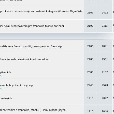
pro které zde neexistuje samostatná kategorie (Garmin, Giga-Byte,
2165
2422
).
jící nějak s hardwarem pro Windows Mobile zařízení.
2192
2411
elářské a firemní využití, pro organizaci času atp.
2283
2841
efonování nebo elektronickou komunikaci.
2288
2531
likacích.
2003
2132
ng
vu, hobby, životní styl atp.
2246
2573
ng
ástrojích.
1915
2027
m zařízením a Windows, MacOS, Linux a popř. jinými
1915
2048