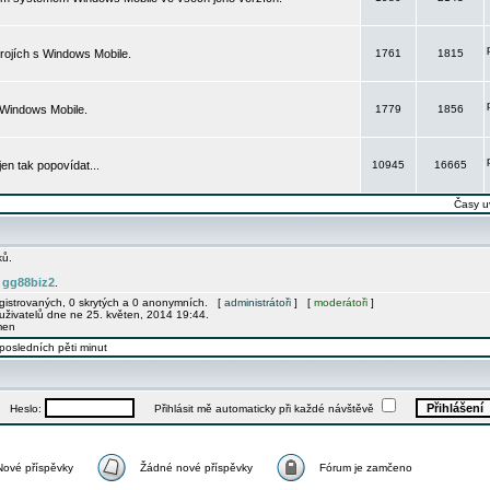
rojích s Windows Mobile.
1761
1815
 Windows Mobile.
1779
1856
 jen tak popovídat...
10945
16665
Časy u
ků.
gg88biz2
e
.
egistrovaných, 0 skrytých a 0 anonymních. [
administrátoři
] [
moderátoři
]
uživatelů dne ne 25. květen, 2014 19:44.
men
posledních pěti minut
Heslo:
Přihlásit mě automaticky při každé návštěvě
Nové příspěvky
Žádné nové příspěvky
Fórum je zamčeno