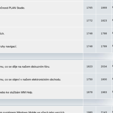
čnosti PLAN Studio.
1765
1869
1772
1823
ích.
1748
1788
ruhy navigací.
1748
1789
mu, co se děje na našem diskuzním fóru.
1823
2034
mu, co se objeví v našem elektronickém obchodu.
1750
1800
 nebo ke službám WM Help.
1878
1983
ím systémem Windows Mobile ve všech jeho verzích.
1980
2143