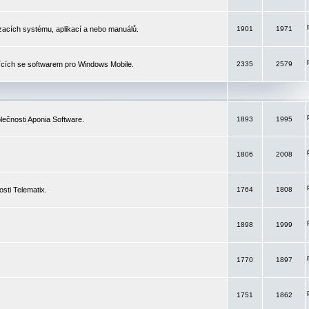
izacích systému, aplikací a nebo manuálů.
1901
1971
ících se softwarem pro Windows Mobile.
2335
2579
ečnosti Aponia Software.
1893
1995
1806
2008
sti Telematix.
1764
1808
1898
1999
1770
1897
1751
1862