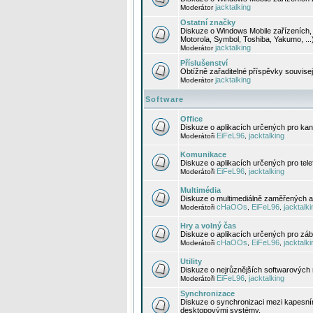
jacktalking
Moderátor
Ostatní značky
Diskuze o Windows Mobile zařízeních, 
Motorola, Symbol, Toshiba, Yakumo, ...
jacktalking
Moderátor
Příslušenství
Obtížně zařaditelné příspěvky souvise
jacktalking
Moderátor
Software
Office
Diskuze o aplikacích určených pro kanc
EiFeL96
jacktalking
Moderátoři
,
Komunikace
Diskuze o aplikacích určených pro tel
EiFeL96
jacktalking
Moderátoři
,
Multimédia
Diskuze o multimediálně zaměřených ap
cHaOOs
EiFeL96
jacktalki
Moderátoři
,
,
Hry a volný čas
Diskuze o aplikacích určených pro zába
cHaOOs
EiFeL96
jacktalki
Moderátoři
,
,
Utility
Diskuze o nejrůznějších softwarových n
EiFeL96
jacktalking
Moderátoři
,
Synchronizace
Diskuze o synchronizaci mezi kapesní
desktopovými systémy.