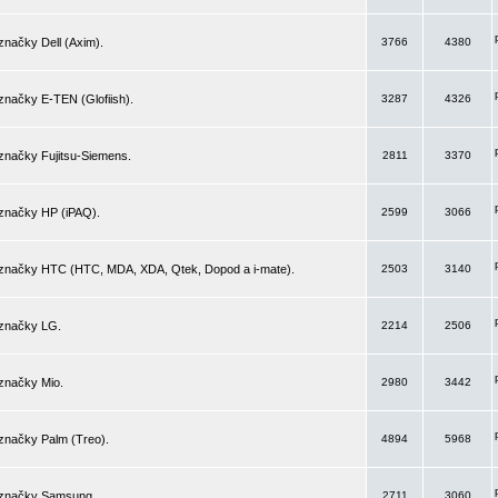
značky Dell (Axim).
3766
4380
značky E-TEN (Glofiish).
3287
4326
značky Fujitsu-Siemens.
2811
3370
 značky HP (iPAQ).
2599
3066
 značky HTC (HTC, MDA, XDA, Qtek, Dopod a i-mate).
2503
3140
 značky LG.
2214
2506
značky Mio.
2980
3442
značky Palm (Treo).
4894
5968
 značky Samsung.
2711
3060