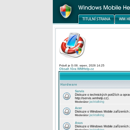
Právě je čt 06. srpen, 2026 14:25
Obsah fóra WMHelp.cz
Hardware
Servis
Diskuze o technických potížích a opr
http://servis.wmhelp.cz).
jacktalking
Moderátor
Acer
Diskuze o Windows Mobile zařízeních 
jacktalking
Moderátor
Asus
Diskuze o Windows Mobile zařízeních
jacktalking
Moderátor