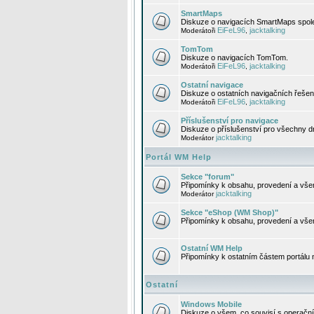
SmartMaps
Diskuze o navigacích SmartMaps spole
EiFeL96
jacktalking
Moderátoři
,
TomTom
Diskuze o navigacích TomTom.
EiFeL96
jacktalking
Moderátoři
,
Ostatní navigace
Diskuze o ostatních navigačních řešen
EiFeL96
jacktalking
Moderátoři
,
Příslušenství pro navigace
Diskuze o příslušenství pro všechny d
jacktalking
Moderátor
Portál WM Help
Sekce "forum"
Připomínky k obsahu, provedení a vše
jacktalking
Moderátor
Sekce "eShop (WM Shop)"
Připomínky k obsahu, provedení a vše
Ostatní WM Help
Připomínky k ostatním částem portálu
Ostatní
Windows Mobile
Diskuze o všem, co souvisí s operačn