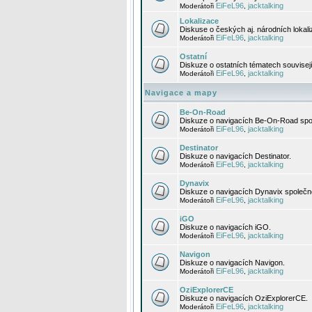
EiFeL96
jacktalking
Moderátoři
,
Lokalizace
Diskuse o českých aj. národních lokal
EiFeL96
jacktalking
Moderátoři
,
Ostatní
Diskuze o ostatních tématech souvisej
EiFeL96
jacktalking
Moderátoři
,
Navigace a mapy
Be-On-Road
Diskuze o navigacích Be-On-Road spol
EiFeL96
jacktalking
Moderátoři
,
Destinator
Diskuze o navigacích Destinator.
EiFeL96
jacktalking
Moderátoři
,
Dynavix
Diskuze o navigacích Dynavix společno
EiFeL96
jacktalking
Moderátoři
,
iGO
Diskuze o navigacích iGO.
EiFeL96
jacktalking
Moderátoři
,
Navigon
Diskuze o navigacích Navigon.
EiFeL96
jacktalking
Moderátoři
,
OziExplorerCE
Diskuze o navigacích OziExplorerCE.
EiFeL96
jacktalking
Moderátoři
,