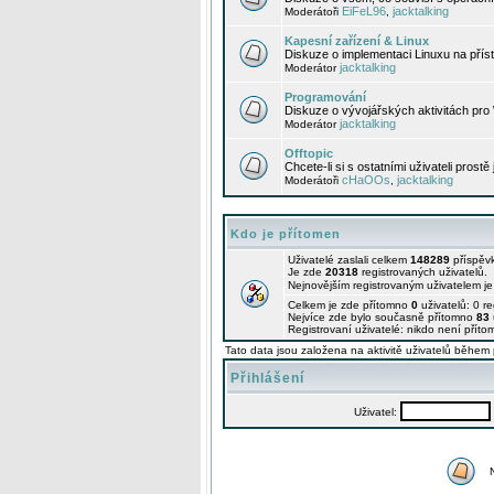
EiFeL96
jacktalking
Moderátoři
,
Kapesní zařízení & Linux
Diskuze o implementaci Linuxu na příst
jacktalking
Moderátor
Programování
Diskuze o vývojářských aktivitách pro
jacktalking
Moderátor
Offtopic
Chcete-li si s ostatními uživateli prostě
cHaOOs
jacktalking
Moderátoři
,
Kdo je přítomen
Uživatelé zaslali celkem
148289
příspěv
Je zde
20318
registrovaných uživatelů.
Nejnovějším registrovaným uživatelem j
Celkem je zde přítomno
0
uživatelů: 0 r
Nejvíce zde bylo současně přítomno
83
Registrovaní uživatelé: nikdo není příto
Tato data jsou založena na aktivitě uživatelů během 
Přihlášení
Uživatel: