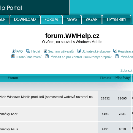
forum.WMHelp.cz
O všem, co souvisí s Windows Mobile
FAQ
Hledat
Seznam uživatelů
Uživatelské skupiny
Registrac
Osobní nastavení
Přihlásit se pro kontrolu soukromých zpráv
Přihlášen
Zobrazit
Fórum
Témata
Příspěvky
avách Windows Mobile produktů (samostatné webové rozhraní na
22932
31695
značky Acer.
6451
7831
 značky Asus.
4191
4818