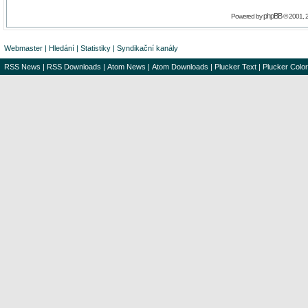
phpBB
Powered by
© 2001, 
Webmaster
|
Hledání
|
Statistiky
|
Syndikační kanály
RSS News
|
RSS Downloads
|
Atom News
|
Atom Downloads
|
Plucker Text
|
Plucker Color