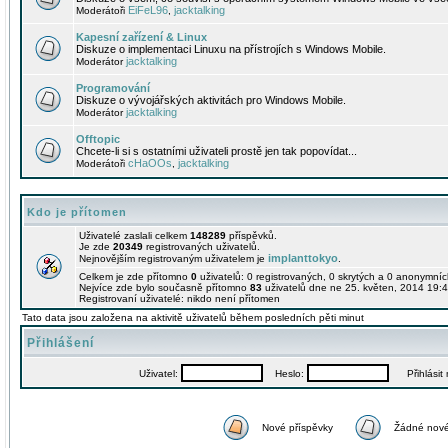
EiFeL96
jacktalking
Moderátoři
,
Kapesní zařízení & Linux
Diskuze o implementaci Linuxu na přístrojích s Windows Mobile.
jacktalking
Moderátor
Programování
Diskuze o vývojářských aktivitách pro Windows Mobile.
jacktalking
Moderátor
Offtopic
Chcete-li si s ostatními uživateli prostě jen tak popovídat...
cHaOOs
jacktalking
Moderátoři
,
Kdo je přítomen
Uživatelé zaslali celkem
148289
příspěvků.
Je zde
20349
registrovaných uživatelů.
implanttokyo
Nejnovějším registrovaným uživatelem je
.
Celkem je zde přítomno
0
uživatelů: 0 registrovaných, 0 skrytých a 0 anonymní
Nejvíce zde bylo současně přítomno
83
uživatelů dne ne 25. květen, 2014 19:4
Registrovaní uživatelé: nikdo není přítomen
Tato data jsou založena na aktivitě uživatelů během posledních pěti minut
Přihlášení
Uživatel:
Heslo:
Přihlásit m
Nové příspěvky
Žádné nové