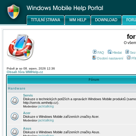
fo
O všem
FAQ
Hledat
Sez
Osobní nastavení
Při
Právě je so 08. srpen, 2026 12:36
Obsah fóra WMHelp.cz
Fórum
Hardware
Servis
Diskuze o technických potížích a opravách Windows Mobile produktů (samo
http://servis.wmhelp.cz).
jacktalking
Moderátor
Acer
Diskuze o Windows Mobile zařízeních značky Acer.
jacktalking
Moderátor
Asus
Diskuze o Windows Mobile zařízeních značky Asus.
jacktalking
Moderátor