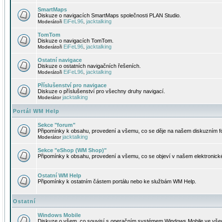
SmartMaps
Diskuze o navigacích SmartMaps společnosti PLAN Studio.
EiFeL96
jacktalking
Moderátoři
,
TomTom
Diskuze o navigacích TomTom.
EiFeL96
jacktalking
Moderátoři
,
Ostatní navigace
Diskuze o ostatních navigačních řešeních.
EiFeL96
jacktalking
Moderátoři
,
Příslušenství pro navigace
Diskuze o příslušenství pro všechny druhy navigací.
jacktalking
Moderátor
Portál WM Help
Sekce "forum"
Připomínky k obsahu, provedení a všemu, co se děje na našem diskuzním f
jacktalking
Moderátor
Sekce "eShop (WM Shop)"
Připomínky k obsahu, provedení a všemu, co se objeví v našem elektronic
Ostatní WM Help
Připomínky k ostatním částem portálu nebo ke službám WM Help.
Ostatní
Windows Mobile
Diskuze o všem, co souvisí s operačním systémem Windows Mobile ve všec