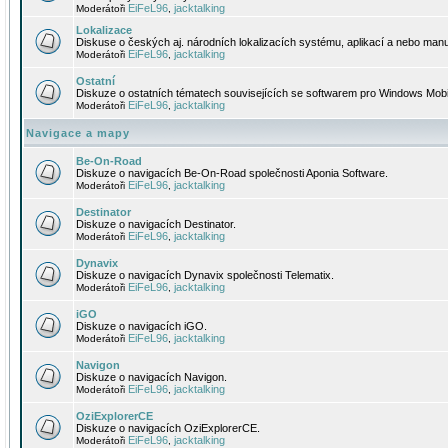
EiFeL96
jacktalking
Moderátoři
,
Lokalizace
Diskuse o českých aj. národních lokalizacích systému, aplikací a nebo manu
EiFeL96
jacktalking
Moderátoři
,
Ostatní
Diskuze o ostatních tématech souvisejících se softwarem pro Windows Mobi
EiFeL96
jacktalking
Moderátoři
,
Navigace a mapy
Be-On-Road
Diskuze o navigacích Be-On-Road společnosti Aponia Software.
EiFeL96
jacktalking
Moderátoři
,
Destinator
Diskuze o navigacích Destinator.
EiFeL96
jacktalking
Moderátoři
,
Dynavix
Diskuze o navigacích Dynavix společnosti Telematix.
EiFeL96
jacktalking
Moderátoři
,
iGO
Diskuze o navigacích iGO.
EiFeL96
jacktalking
Moderátoři
,
Navigon
Diskuze o navigacích Navigon.
EiFeL96
jacktalking
Moderátoři
,
OziExplorerCE
Diskuze o navigacích OziExplorerCE.
EiFeL96
jacktalking
Moderátoři
,