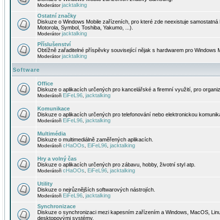
jacktalking
Moderátor
Ostatní značky
Diskuze o Windows Mobile zařízeních, pro které zde neexistuje samostatná 
Motorola, Symbol, Toshiba, Yakumo, ...).
jacktalking
Moderátor
Příslušenství
Obtížně zařaditelné příspěvky související nějak s hardwarem pro Windows M
jacktalking
Moderátor
Software
Office
Diskuze o aplikacích určených pro kancelářské a firemní využití, pro organiz
EiFeL96
jacktalking
Moderátoři
,
Komunikace
Diskuze o aplikacích určených pro telefonování nebo elektronickou komunika
EiFeL96
jacktalking
Moderátoři
,
Multimédia
Diskuze o multimediálně zaměřených aplikacích.
cHaOOs
EiFeL96
jacktalking
Moderátoři
,
,
Hry a volný čas
Diskuze o aplikacích určených pro zábavu, hobby, životní styl atp.
cHaOOs
EiFeL96
jacktalking
Moderátoři
,
,
Utility
Diskuze o nejrůznějších softwarových nástrojích.
EiFeL96
jacktalking
Moderátoři
,
Synchronizace
Diskuze o synchronizaci mezi kapesním zařízením a Windows, MacOS, Linux
desktopovými systémy.