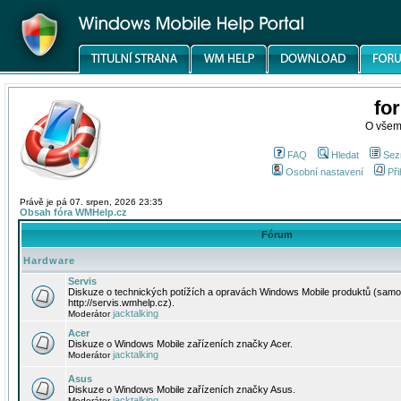
fo
O všem
FAQ
Hledat
Sez
Osobní nastavení
Při
Právě je pá 07. srpen, 2026 23:35
Obsah fóra WMHelp.cz
Fórum
Hardware
Servis
Diskuze o technických potížích a opravách Windows Mobile produktů (samo
http://servis.wmhelp.cz).
jacktalking
Moderátor
Acer
Diskuze o Windows Mobile zařízeních značky Acer.
jacktalking
Moderátor
Asus
Diskuze o Windows Mobile zařízeních značky Asus.
jacktalking
Moderátor