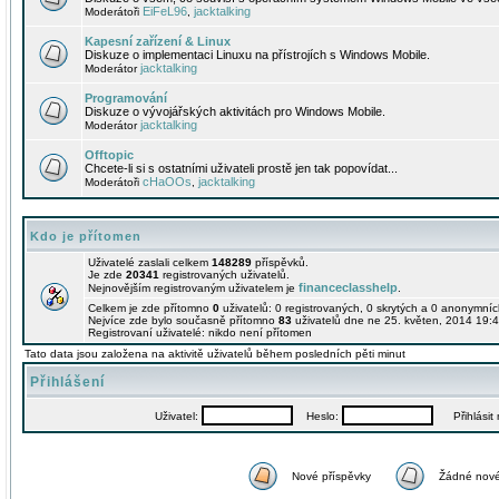
EiFeL96
jacktalking
Moderátoři
,
Kapesní zařízení & Linux
Diskuze o implementaci Linuxu na přístrojích s Windows Mobile.
jacktalking
Moderátor
Programování
Diskuze o vývojářských aktivitách pro Windows Mobile.
jacktalking
Moderátor
Offtopic
Chcete-li si s ostatními uživateli prostě jen tak popovídat...
cHaOOs
jacktalking
Moderátoři
,
Kdo je přítomen
Uživatelé zaslali celkem
148289
příspěvků.
Je zde
20341
registrovaných uživatelů.
financeclasshelp
Nejnovějším registrovaným uživatelem je
.
Celkem je zde přítomno
0
uživatelů: 0 registrovaných, 0 skrytých a 0 anonymní
Nejvíce zde bylo současně přítomno
83
uživatelů dne ne 25. květen, 2014 19:4
Registrovaní uživatelé: nikdo není přítomen
Tato data jsou založena na aktivitě uživatelů během posledních pěti minut
Přihlášení
Uživatel:
Heslo:
Přihlásit m
Nové příspěvky
Žádné nové