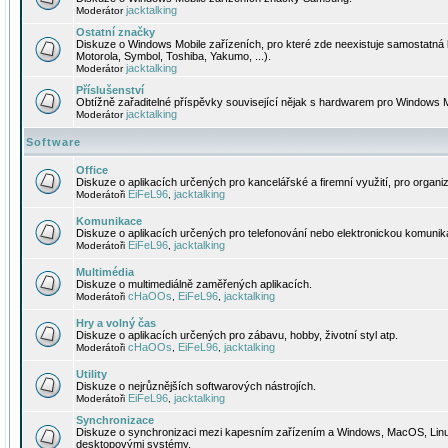
jacktalking
Moderátor
Ostatní značky
Diskuze o Windows Mobile zařízeních, pro které zde neexistuje samostatná 
Motorola, Symbol, Toshiba, Yakumo, ...).
jacktalking
Moderátor
Příslušenství
Obtížně zařaditelné příspěvky související nějak s hardwarem pro Windows M
jacktalking
Moderátor
Software
Office
Diskuze o aplikacích určených pro kancelářské a firemní využití, pro organiz
EiFeL96
jacktalking
Moderátoři
,
Komunikace
Diskuze o aplikacích určených pro telefonování nebo elektronickou komunika
EiFeL96
jacktalking
Moderátoři
,
Multimédia
Diskuze o multimediálně zaměřených aplikacích.
cHaOOs
EiFeL96
jacktalking
Moderátoři
,
,
Hry a volný čas
Diskuze o aplikacích určených pro zábavu, hobby, životní styl atp.
cHaOOs
EiFeL96
jacktalking
Moderátoři
,
,
Utility
Diskuze o nejrůznějších softwarových nástrojích.
EiFeL96
jacktalking
Moderátoři
,
Synchronizace
Diskuze o synchronizaci mezi kapesním zařízením a Windows, MacOS, Linux
desktopovými systémy.