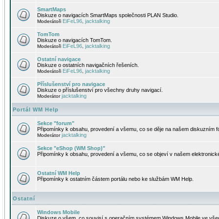
SmartMaps
Diskuze o navigacích SmartMaps společnosti PLAN Studio.
EiFeL96
jacktalking
Moderátoři
,
TomTom
Diskuze o navigacích TomTom.
EiFeL96
jacktalking
Moderátoři
,
Ostatní navigace
Diskuze o ostatních navigačních řešeních.
EiFeL96
jacktalking
Moderátoři
,
Příslušenství pro navigace
Diskuze o příslušenství pro všechny druhy navigací.
jacktalking
Moderátor
Portál WM Help
Sekce "forum"
Připomínky k obsahu, provedení a všemu, co se děje na našem diskuzním f
jacktalking
Moderátor
Sekce "eShop (WM Shop)"
Připomínky k obsahu, provedení a všemu, co se objeví v našem elektronic
Ostatní WM Help
Připomínky k ostatním částem portálu nebo ke službám WM Help.
Ostatní
Windows Mobile
Diskuze o všem, co souvisí s operačním systémem Windows Mobile ve všec