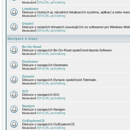
EiFeL96
jacktalking
Moderátoři
,
Lokalizace
Diskuse o českých aj. národních lokalizacích systému, aplikací a nebo manu
EiFeL96
jacktalking
Moderátoři
,
Ostatní
Diskuze o ostatních tématech souvisejících se softwarem pro Windows Mobi
EiFeL96
jacktalking
Moderátoři
,
Navigace a mapy
Be-On-Road
Diskuze o navigacích Be-On-Road společnosti Aponia Software.
EiFeL96
jacktalking
Moderátoři
,
Destinator
Diskuze o navigacích Destinator.
EiFeL96
jacktalking
Moderátoři
,
Dynavix
Diskuze o navigacích Dynavix společnosti Telematix.
EiFeL96
jacktalking
Moderátoři
,
iGO
Diskuze o navigacích iGO.
EiFeL96
jacktalking
Moderátoři
,
Navigon
Diskuze o navigacích Navigon.
EiFeL96
jacktalking
Moderátoři
,
OziExplorerCE
Diskuze o navigacích OziExplorerCE.
EiFeL96
jacktalking
Moderátoři
,