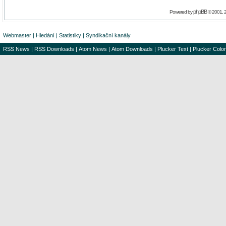
phpBB
Powered by
© 2001, 
Webmaster
|
Hledání
|
Statistiky
|
Syndikační kanály
RSS News
|
RSS Downloads
|
Atom News
|
Atom Downloads
|
Plucker Text
|
Plucker Color