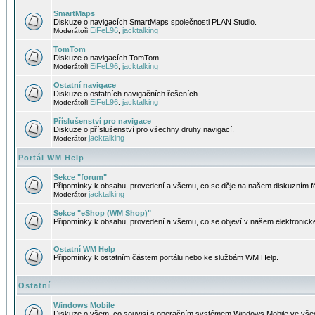
SmartMaps
Diskuze o navigacích SmartMaps společnosti PLAN Studio.
EiFeL96
jacktalking
Moderátoři
,
TomTom
Diskuze o navigacích TomTom.
EiFeL96
jacktalking
Moderátoři
,
Ostatní navigace
Diskuze o ostatních navigačních řešeních.
EiFeL96
jacktalking
Moderátoři
,
Příslušenství pro navigace
Diskuze o příslušenství pro všechny druhy navigací.
jacktalking
Moderátor
Portál WM Help
Sekce "forum"
Připomínky k obsahu, provedení a všemu, co se děje na našem diskuzním f
jacktalking
Moderátor
Sekce "eShop (WM Shop)"
Připomínky k obsahu, provedení a všemu, co se objeví v našem elektronic
Ostatní WM Help
Připomínky k ostatním částem portálu nebo ke službám WM Help.
Ostatní
Windows Mobile
Diskuze o všem, co souvisí s operačním systémem Windows Mobile ve všec