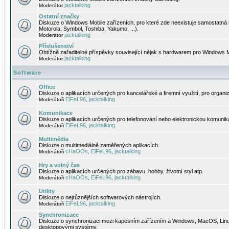
jacktalking
Moderátor
Ostatní značky
Diskuze o Windows Mobile zařízeních, pro které zde neexistuje samostatná 
Motorola, Symbol, Toshiba, Yakumo, ...).
jacktalking
Moderátor
Příslušenství
Obtížně zařaditelné příspěvky související nějak s hardwarem pro Windows M
jacktalking
Moderátor
Software
Office
Diskuze o aplikacích určených pro kancelářské a firemní využití, pro organiz
EiFeL96
jacktalking
Moderátoři
,
Komunikace
Diskuze o aplikacích určených pro telefonování nebo elektronickou komunika
EiFeL96
jacktalking
Moderátoři
,
Multimédia
Diskuze o multimediálně zaměřených aplikacích.
cHaOOs
EiFeL96
jacktalking
Moderátoři
,
,
Hry a volný čas
Diskuze o aplikacích určených pro zábavu, hobby, životní styl atp.
cHaOOs
EiFeL96
jacktalking
Moderátoři
,
,
Utility
Diskuze o nejrůznějších softwarových nástrojích.
EiFeL96
jacktalking
Moderátoři
,
Synchronizace
Diskuze o synchronizaci mezi kapesním zařízením a Windows, MacOS, Linux
desktopovými systémy.