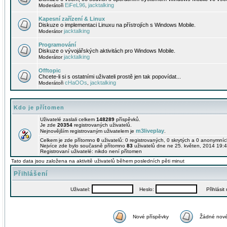
EiFeL96
jacktalking
Moderátoři
,
Kapesní zařízení & Linux
Diskuze o implementaci Linuxu na přístrojích s Windows Mobile.
jacktalking
Moderátor
Programování
Diskuze o vývojářských aktivitách pro Windows Mobile.
jacktalking
Moderátor
Offtopic
Chcete-li si s ostatními uživateli prostě jen tak popovídat...
cHaOOs
jacktalking
Moderátoři
,
Kdo je přítomen
Uživatelé zaslali celkem
148289
příspěvků.
Je zde
20354
registrovaných uživatelů.
m3liveplay
Nejnovějším registrovaným uživatelem je
.
Celkem je zde přítomno
0
uživatelů: 0 registrovaných, 0 skrytých a 0 anonymní
Nejvíce zde bylo současně přítomno
83
uživatelů dne ne 25. květen, 2014 19:4
Registrovaní uživatelé: nikdo není přítomen
Tato data jsou založena na aktivitě uživatelů během posledních pěti minut
Přihlášení
Uživatel:
Heslo:
Přihlásit m
Nové příspěvky
Žádné nové