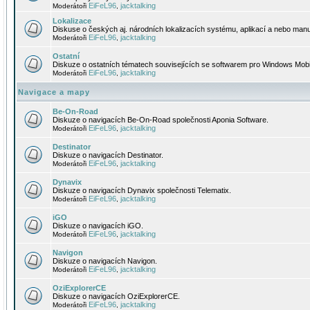
EiFeL96
jacktalking
Moderátoři
,
Lokalizace
Diskuse o českých aj. národních lokalizacích systému, aplikací a nebo manu
EiFeL96
jacktalking
Moderátoři
,
Ostatní
Diskuze o ostatních tématech souvisejících se softwarem pro Windows Mobi
EiFeL96
jacktalking
Moderátoři
,
Navigace a mapy
Be-On-Road
Diskuze o navigacích Be-On-Road společnosti Aponia Software.
EiFeL96
jacktalking
Moderátoři
,
Destinator
Diskuze o navigacích Destinator.
EiFeL96
jacktalking
Moderátoři
,
Dynavix
Diskuze o navigacích Dynavix společnosti Telematix.
EiFeL96
jacktalking
Moderátoři
,
iGO
Diskuze o navigacích iGO.
EiFeL96
jacktalking
Moderátoři
,
Navigon
Diskuze o navigacích Navigon.
EiFeL96
jacktalking
Moderátoři
,
OziExplorerCE
Diskuze o navigacích OziExplorerCE.
EiFeL96
jacktalking
Moderátoři
,