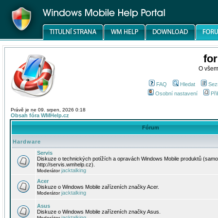
fo
O všem
FAQ
Hledat
Sez
Osobní nastavení
Při
Právě je ne 09. srpen, 2026 0:18
Obsah fóra WMHelp.cz
Fórum
Hardware
Servis
Diskuze o technických potížích a opravách Windows Mobile produktů (samo
http://servis.wmhelp.cz).
jacktalking
Moderátor
Acer
Diskuze o Windows Mobile zařízeních značky Acer.
jacktalking
Moderátor
Asus
Diskuze o Windows Mobile zařízeních značky Asus.
jacktalking
Moderátor