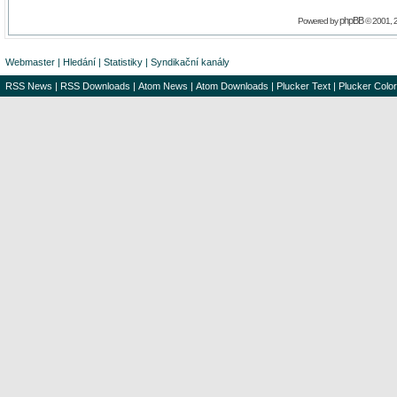
phpBB
Powered by
© 2001, 
Webmaster
|
Hledání
|
Statistiky
|
Syndikační kanály
RSS News
|
RSS Downloads
|
Atom News
|
Atom Downloads
|
Plucker Text
|
Plucker Color