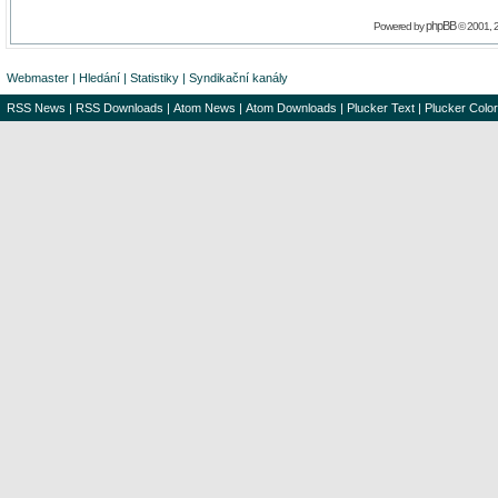
phpBB
Powered by
© 2001, 
Webmaster
|
Hledání
|
Statistiky
|
Syndikační kanály
RSS News
|
RSS Downloads
|
Atom News
|
Atom Downloads
|
Plucker Text
|
Plucker Color