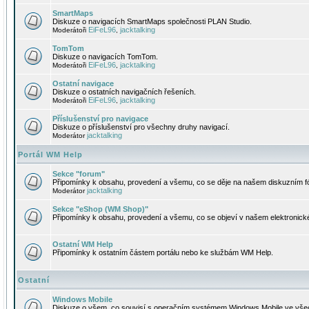
SmartMaps
Diskuze o navigacích SmartMaps společnosti PLAN Studio.
EiFeL96
jacktalking
Moderátoři
,
TomTom
Diskuze o navigacích TomTom.
EiFeL96
jacktalking
Moderátoři
,
Ostatní navigace
Diskuze o ostatních navigačních řešeních.
EiFeL96
jacktalking
Moderátoři
,
Příslušenství pro navigace
Diskuze o příslušenství pro všechny druhy navigací.
jacktalking
Moderátor
Portál WM Help
Sekce "forum"
Připomínky k obsahu, provedení a všemu, co se děje na našem diskuzním f
jacktalking
Moderátor
Sekce "eShop (WM Shop)"
Připomínky k obsahu, provedení a všemu, co se objeví v našem elektronic
Ostatní WM Help
Připomínky k ostatním částem portálu nebo ke službám WM Help.
Ostatní
Windows Mobile
Diskuze o všem, co souvisí s operačním systémem Windows Mobile ve všec