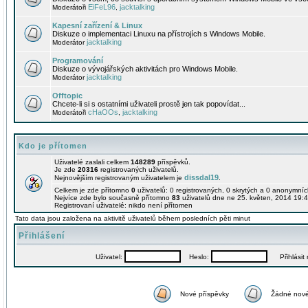
EiFeL96
jacktalking
Moderátoři
,
Kapesní zařízení & Linux
Diskuze o implementaci Linuxu na přístrojích s Windows Mobile.
jacktalking
Moderátor
Programování
Diskuze o vývojářských aktivitách pro Windows Mobile.
jacktalking
Moderátor
Offtopic
Chcete-li si s ostatními uživateli prostě jen tak popovídat...
cHaOOs
jacktalking
Moderátoři
,
Kdo je přítomen
Uživatelé zaslali celkem
148289
příspěvků.
Je zde
20316
registrovaných uživatelů.
dissdal19
Nejnovějším registrovaným uživatelem je
.
Celkem je zde přítomno
0
uživatelů: 0 registrovaných, 0 skrytých a 0 anonymní
Nejvíce zde bylo současně přítomno
83
uživatelů dne ne 25. květen, 2014 19:4
Registrovaní uživatelé: nikdo není přítomen
Tato data jsou založena na aktivitě uživatelů během posledních pěti minut
Přihlášení
Uživatel:
Heslo:
Přihlásit m
Nové příspěvky
Žádné nové