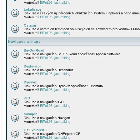
EiFeL96
jacktalking
Moderátoři
,
Lokalizace
Diskuse o českých aj. národních lokalizacích systému, aplikací a nebo manu
EiFeL96
jacktalking
Moderátoři
,
Ostatní
Diskuze o ostatních tématech souvisejících se softwarem pro Windows Mobi
EiFeL96
jacktalking
Moderátoři
,
Navigace a mapy
Be-On-Road
Diskuze o navigacích Be-On-Road společnosti Aponia Software.
EiFeL96
jacktalking
Moderátoři
,
Destinator
Diskuze o navigacích Destinator.
EiFeL96
jacktalking
Moderátoři
,
Dynavix
Diskuze o navigacích Dynavix společnosti Telematix.
EiFeL96
jacktalking
Moderátoři
,
iGO
Diskuze o navigacích iGO.
EiFeL96
jacktalking
Moderátoři
,
Navigon
Diskuze o navigacích Navigon.
EiFeL96
jacktalking
Moderátoři
,
OziExplorerCE
Diskuze o navigacích OziExplorerCE.
EiFeL96
jacktalking
Moderátoři
,