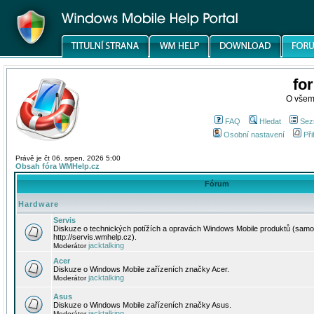
fo
O všem
FAQ
Hledat
Sez
Osobní nastavení
Při
Právě je čt 06. srpen, 2026 5:00
Obsah fóra WMHelp.cz
Fórum
Hardware
Servis
Diskuze o technických potížích a opravách Windows Mobile produktů (samo
http://servis.wmhelp.cz).
jacktalking
Moderátor
Acer
Diskuze o Windows Mobile zařízeních značky Acer.
jacktalking
Moderátor
Asus
Diskuze o Windows Mobile zařízeních značky Asus.
jacktalking
Moderátor