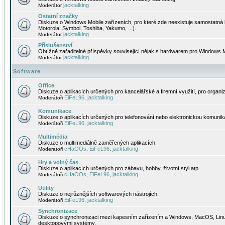
jacktalking
Moderátor
Ostatní značky
Diskuze o Windows Mobile zařízeních, pro které zde neexistuje samostatná 
Motorola, Symbol, Toshiba, Yakumo, ...).
jacktalking
Moderátor
Příslušenství
Obtížně zařaditelné příspěvky související nějak s hardwarem pro Windows M
jacktalking
Moderátor
Software
Office
Diskuze o aplikacích určených pro kancelářské a firemní využití, pro organiz
EiFeL96
jacktalking
Moderátoři
,
Komunikace
Diskuze o aplikacích určených pro telefonování nebo elektronickou komunika
EiFeL96
jacktalking
Moderátoři
,
Multimédia
Diskuze o multimediálně zaměřených aplikacích.
cHaOOs
EiFeL96
jacktalking
Moderátoři
,
,
Hry a volný čas
Diskuze o aplikacích určených pro zábavu, hobby, životní styl atp.
cHaOOs
EiFeL96
jacktalking
Moderátoři
,
,
Utility
Diskuze o nejrůznějších softwarových nástrojích.
EiFeL96
jacktalking
Moderátoři
,
Synchronizace
Diskuze o synchronizaci mezi kapesním zařízením a Windows, MacOS, Linux
desktopovými systémy.