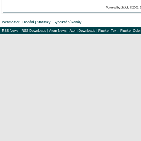
phpBB
Powered by
© 2001, 
Webmaster
|
Hledání
|
Statistiky
|
Syndikační kanály
RSS News
|
RSS Downloads
|
Atom News
|
Atom Downloads
|
Plucker Text
|
Plucker Color