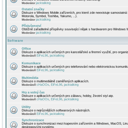
jacktalking
Moderátor
Ostatní značky
Diskuze o Windows Mobile zařízeních, pro které zde neexistuje samostatná 
Motorola, Symbol, Toshiba, Yakumo, ...).
jacktalking
Moderátor
Příslušenství
Obtížně zařaditelné příspěvky související nějak s hardwarem pro Windows M
jacktalking
Moderátor
Software
Office
Diskuze o aplikacích určených pro kancelářské a firemní využití, pro organiz
EiFeL96
jacktalking
Moderátoři
,
Komunikace
Diskuze o aplikacích určených pro telefonování nebo elektronickou komunika
EiFeL96
jacktalking
Moderátoři
,
Multimédia
Diskuze o multimediálně zaměřených aplikacích.
cHaOOs
EiFeL96
jacktalking
Moderátoři
,
,
Hry a volný čas
Diskuze o aplikacích určených pro zábavu, hobby, životní styl atp.
cHaOOs
EiFeL96
jacktalking
Moderátoři
,
,
Utility
Diskuze o nejrůznějších softwarových nástrojích.
EiFeL96
jacktalking
Moderátoři
,
Synchronizace
Diskuze o synchronizaci mezi kapesním zařízením a Windows, MacOS, Linux
desktopovými systémy.