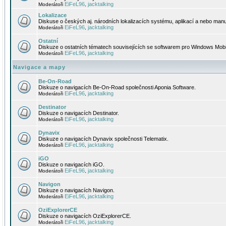
EiFeL96
jacktalking
Moderátoři
,
Lokalizace
Diskuse o českých aj. národních lokalizacích systému, aplikací a nebo manu
EiFeL96
jacktalking
Moderátoři
,
Ostatní
Diskuze o ostatních tématech souvisejících se softwarem pro Windows Mobi
EiFeL96
jacktalking
Moderátoři
,
Navigace a mapy
Be-On-Road
Diskuze o navigacích Be-On-Road společnosti Aponia Software.
EiFeL96
jacktalking
Moderátoři
,
Destinator
Diskuze o navigacích Destinator.
EiFeL96
jacktalking
Moderátoři
,
Dynavix
Diskuze o navigacích Dynavix společnosti Telematix.
EiFeL96
jacktalking
Moderátoři
,
iGO
Diskuze o navigacích iGO.
EiFeL96
jacktalking
Moderátoři
,
Navigon
Diskuze o navigacích Navigon.
EiFeL96
jacktalking
Moderátoři
,
OziExplorerCE
Diskuze o navigacích OziExplorerCE.
EiFeL96
jacktalking
Moderátoři
,