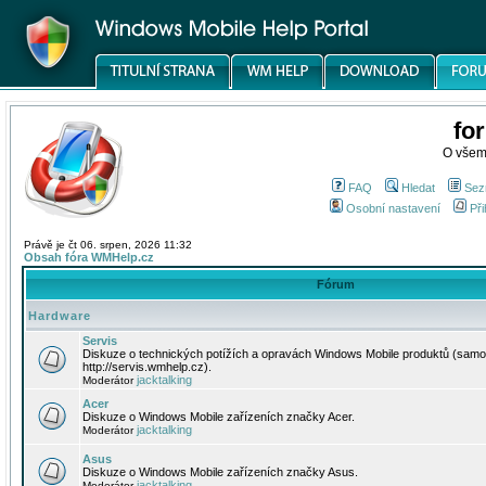
fo
O všem
FAQ
Hledat
Sez
Osobní nastavení
Při
Právě je čt 06. srpen, 2026 11:32
Obsah fóra WMHelp.cz
Fórum
Hardware
Servis
Diskuze o technických potížích a opravách Windows Mobile produktů (samo
http://servis.wmhelp.cz).
jacktalking
Moderátor
Acer
Diskuze o Windows Mobile zařízeních značky Acer.
jacktalking
Moderátor
Asus
Diskuze o Windows Mobile zařízeních značky Asus.
jacktalking
Moderátor