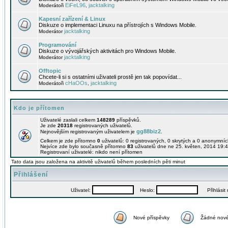
EiFeL96
jacktalking
Moderátoři
,
Kapesní zařízení & Linux
Diskuze o implementaci Linuxu na přístrojích s Windows Mobile.
jacktalking
Moderátor
Programování
Diskuze o vývojářských aktivitách pro Windows Mobile.
jacktalking
Moderátor
Offtopic
Chcete-li si s ostatními uživateli prostě jen tak popovídat...
cHaOOs
jacktalking
Moderátoři
,
Kdo je přítomen
Uživatelé zaslali celkem
148289
příspěvků.
Je zde
20318
registrovaných uživatelů.
gg88biz2
Nejnovějším registrovaným uživatelem je
.
Celkem je zde přítomno
0
uživatelů: 0 registrovaných, 0 skrytých a 0 anonymní
Nejvíce zde bylo současně přítomno
83
uživatelů dne ne 25. květen, 2014 19:4
Registrovaní uživatelé: nikdo není přítomen
Tato data jsou založena na aktivitě uživatelů během posledních pěti minut
Přihlášení
Uživatel:
Heslo:
Přihlásit m
Nové příspěvky
Žádné nové