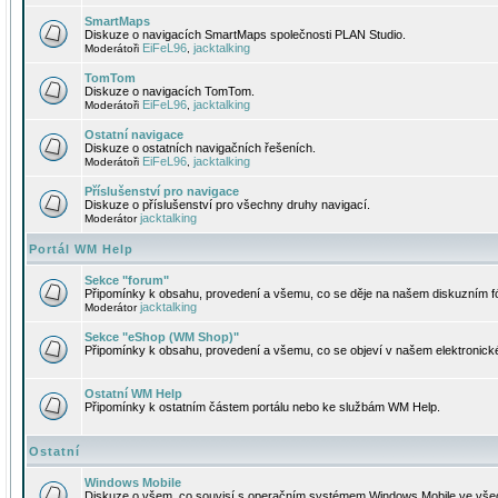
SmartMaps
Diskuze o navigacích SmartMaps společnosti PLAN Studio.
EiFeL96
jacktalking
Moderátoři
,
TomTom
Diskuze o navigacích TomTom.
EiFeL96
jacktalking
Moderátoři
,
Ostatní navigace
Diskuze o ostatních navigačních řešeních.
EiFeL96
jacktalking
Moderátoři
,
Příslušenství pro navigace
Diskuze o příslušenství pro všechny druhy navigací.
jacktalking
Moderátor
Portál WM Help
Sekce "forum"
Připomínky k obsahu, provedení a všemu, co se děje na našem diskuzním f
jacktalking
Moderátor
Sekce "eShop (WM Shop)"
Připomínky k obsahu, provedení a všemu, co se objeví v našem elektronic
Ostatní WM Help
Připomínky k ostatním částem portálu nebo ke službám WM Help.
Ostatní
Windows Mobile
Diskuze o všem, co souvisí s operačním systémem Windows Mobile ve všec