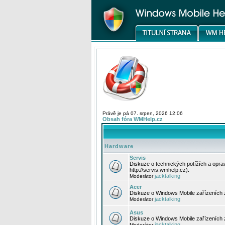
Právě je pá 07. srpen, 2026 12:06
Obsah fóra WMHelp.cz
Hardware
Servis
Diskuze o technických potížích a opr
http://servis.wmhelp.cz).
jacktalking
Moderátor
Acer
Diskuze o Windows Mobile zařízeních 
jacktalking
Moderátor
Asus
Diskuze o Windows Mobile zařízeních
jacktalking
Moderátor