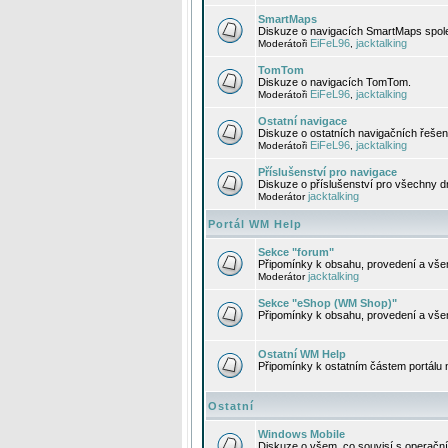
SmartMaps
Diskuze o navigacích SmartMaps spole
EiFeL96
jacktalking
Moderátoři
,
TomTom
Diskuze o navigacích TomTom.
EiFeL96
jacktalking
Moderátoři
,
Ostatní navigace
Diskuze o ostatních navigačních řešen
EiFeL96
jacktalking
Moderátoři
,
Příslušenství pro navigace
Diskuze o příslušenství pro všechny d
jacktalking
Moderátor
Portál WM Help
Sekce "forum"
Připomínky k obsahu, provedení a vše
jacktalking
Moderátor
Sekce "eShop (WM Shop)"
Připomínky k obsahu, provedení a vše
Ostatní WM Help
Připomínky k ostatním částem portálu
Ostatní
Windows Mobile
Diskuze o všem, co souvisí s operačn