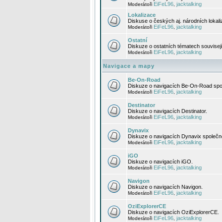
EiFeL96
jacktalking
Moderátoři
,
Lokalizace
Diskuse o českých aj. národních lokal
EiFeL96
jacktalking
Moderátoři
,
Ostatní
Diskuze o ostatních tématech souvisej
EiFeL96
jacktalking
Moderátoři
,
Navigace a mapy
Be-On-Road
Diskuze o navigacích Be-On-Road spol
EiFeL96
jacktalking
Moderátoři
,
Destinator
Diskuze o navigacích Destinator.
EiFeL96
jacktalking
Moderátoři
,
Dynavix
Diskuze o navigacích Dynavix společno
EiFeL96
jacktalking
Moderátoři
,
iGO
Diskuze o navigacích iGO.
EiFeL96
jacktalking
Moderátoři
,
Navigon
Diskuze o navigacích Navigon.
EiFeL96
jacktalking
Moderátoři
,
OziExplorerCE
Diskuze o navigacích OziExplorerCE.
EiFeL96
jacktalking
Moderátoři
,