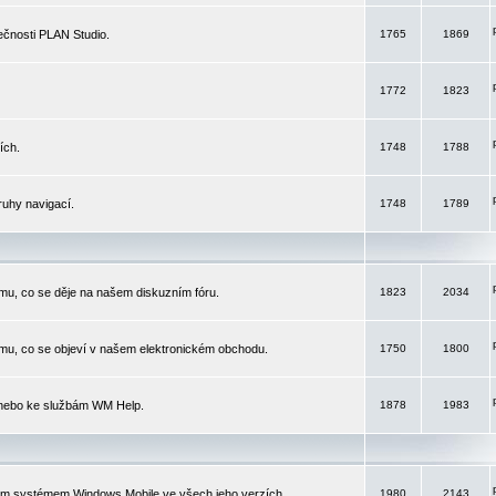
čnosti PLAN Studio.
1765
1869
1772
1823
ích.
1748
1788
ruhy navigací.
1748
1789
mu, co se děje na našem diskuzním fóru.
1823
2034
mu, co se objeví v našem elektronickém obchodu.
1750
1800
 nebo ke službám WM Help.
1878
1983
ím systémem Windows Mobile ve všech jeho verzích.
1980
2143