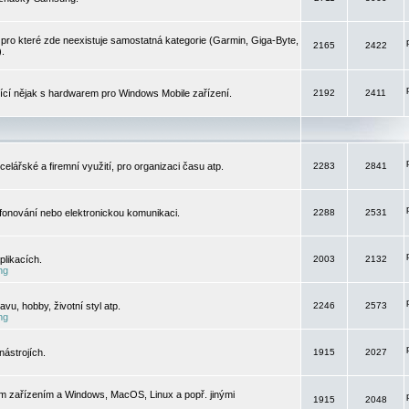
pro které zde neexistuje samostatná kategorie (Garmin, Giga-Byte,
2165
2422
).
jící nějak s hardwarem pro Windows Mobile zařízení.
2192
2411
elářské a firemní využití, pro organizaci času atp.
2283
2841
efonování nebo elektronickou komunikaci.
2288
2531
likacích.
2003
2132
ng
vu, hobby, životní styl atp.
2246
2573
ng
ástrojích.
1915
2027
m zařízením a Windows, MacOS, Linux a popř. jinými
1915
2048