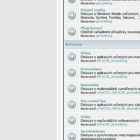
jacktalking
Moderátor
Ostatní značky
Diskuze o Windows Mobile zařízeních, 
Motorola, Symbol, Toshiba, Yakumo, ...
jacktalking
Moderátor
Příslušenství
Obtížně zařaditelné příspěvky souvise
jacktalking
Moderátor
Software
Office
Diskuze o aplikacích určených pro kanc
EiFeL96
jacktalking
Moderátoři
,
Komunikace
Diskuze o aplikacích určených pro tel
EiFeL96
jacktalking
Moderátoři
,
Multimédia
Diskuze o multimediálně zaměřených ap
cHaOOs
EiFeL96
jacktalki
Moderátoři
,
,
Hry a volný čas
Diskuze o aplikacích určených pro zába
cHaOOs
EiFeL96
jacktalki
Moderátoři
,
,
Utility
Diskuze o nejrůznějších softwarových n
EiFeL96
jacktalking
Moderátoři
,
Synchronizace
Diskuze o synchronizaci mezi kapesní
desktopovými systémy.