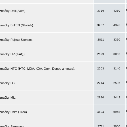
značky Dell (Axim).
3766
4380
značky E-TEN (Glofiish).
3287
4326
značky Fujitsu-Siemens.
2811
3370
 značky HP (iPAQ).
2599
3066
 značky HTC (HTC, MDA, XDA, Qtek, Dopod a i-mate).
2503
3140
 značky LG.
2214
2506
značky Mio.
2980
3442
značky Palm (Treo).
4894
5968
 značky Samsung.
2711
3060