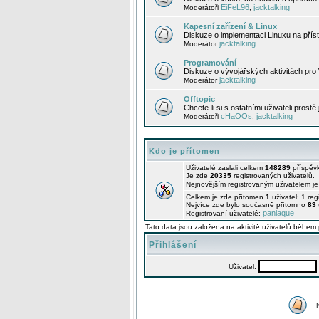
EiFeL96
jacktalking
Moderátoři
,
Kapesní zařízení & Linux
Diskuze o implementaci Linuxu na příst
jacktalking
Moderátor
Programování
Diskuze o vývojářských aktivitách pro
jacktalking
Moderátor
Offtopic
Chcete-li si s ostatními uživateli prostě
cHaOOs
jacktalking
Moderátoři
,
Kdo je přítomen
Uživatelé zaslali celkem
148289
příspěv
Je zde
20335
registrovaných uživatelů.
Nejnovějším registrovaným uživatelem j
Celkem je zde přítomen
1
uživatel: 1 re
Nejvíce zde bylo současně přítomno
83
panlaque
Registrovaní uživatelé:
Tato data jsou založena na aktivitě uživatelů během 
Přihlášení
Uživatel: