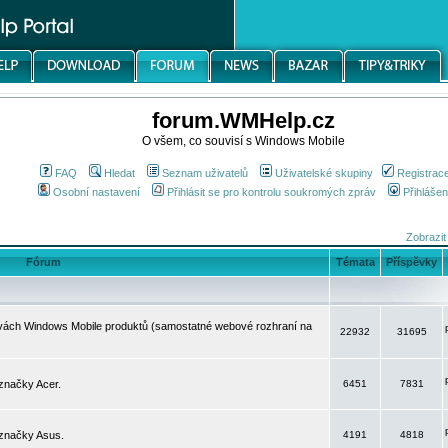
forum.WMHelp.cz
O všem, co souvisí s Windows Mobile
FAQ
Hledat
Seznam uživatelů
Uživatelské skupiny
Registrac
Osobní nastavení
Přihlásit se pro kontrolu soukromých zpráv
Přihlášen
Zobrazit
Fórum
Témata
Příspěvky
avách Windows Mobile produktů (samostatné webové rozhraní na
22932
31695
značky Acer.
6451
7831
 značky Asus.
4191
4818