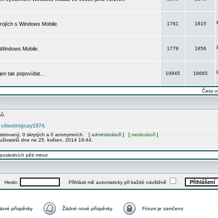
rojích s Windows Mobile.
1761
1815
 Windows Mobile.
1779
1856
 jen tak popovídat...
10945
16665
Časy u
ků.
cilweinigcay1974
e
.
gistrovaný, 0 skrytých a 0 anonymních. [
administrátoři
] [
moderátoři
]
uživatelů dne ne 25. květen, 2014 19:44.
posledních pěti minut
Heslo:
Přihlásit mě automaticky při každé návštěvě
Nové příspěvky
Žádné nové příspěvky
Fórum je zamčeno