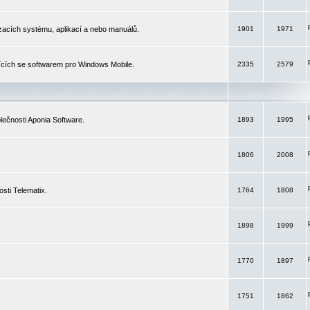
izacích systému, aplikací a nebo manuálů.
1901
1971
ících se softwarem pro Windows Mobile.
2335
2579
ečnosti Aponia Software.
1893
1995
1806
2008
sti Telematix.
1764
1808
1898
1999
1770
1897
1751
1862