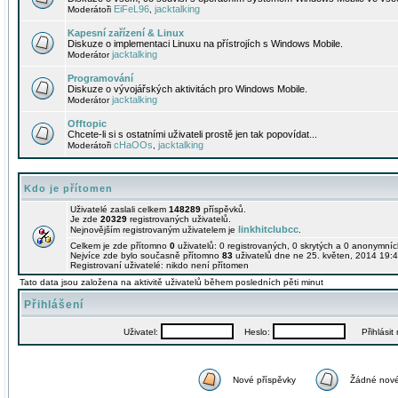
EiFeL96
jacktalking
Moderátoři
,
Kapesní zařízení & Linux
Diskuze o implementaci Linuxu na přístrojích s Windows Mobile.
jacktalking
Moderátor
Programování
Diskuze o vývojářských aktivitách pro Windows Mobile.
jacktalking
Moderátor
Offtopic
Chcete-li si s ostatními uživateli prostě jen tak popovídat...
cHaOOs
jacktalking
Moderátoři
,
Kdo je přítomen
Uživatelé zaslali celkem
148289
příspěvků.
Je zde
20329
registrovaných uživatelů.
linkhitclubcc
Nejnovějším registrovaným uživatelem je
.
Celkem je zde přítomno
0
uživatelů: 0 registrovaných, 0 skrytých a 0 anonymní
Nejvíce zde bylo současně přítomno
83
uživatelů dne ne 25. květen, 2014 19:4
Registrovaní uživatelé: nikdo není přítomen
Tato data jsou založena na aktivitě uživatelů během posledních pěti minut
Přihlášení
Uživatel:
Heslo:
Přihlásit m
Nové příspěvky
Žádné nové