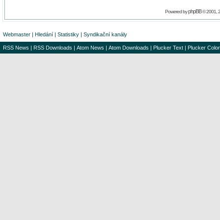
phpBB
Powered by
© 2001, 
Webmaster
|
Hledání
|
Statistiky
|
Syndikační kanály
RSS News
|
RSS Downloads
|
Atom News
|
Atom Downloads
|
Plucker Text
|
Plucker Color