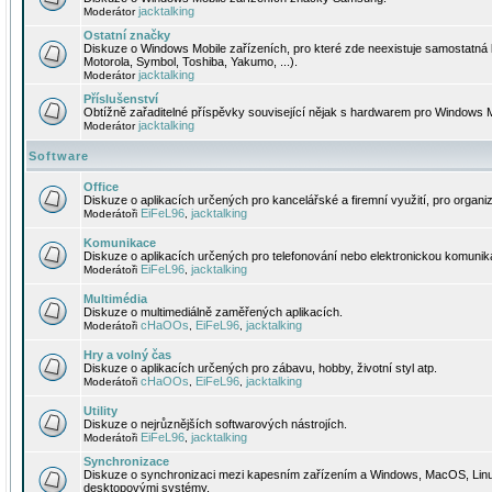
jacktalking
Moderátor
Ostatní značky
Diskuze o Windows Mobile zařízeních, pro které zde neexistuje samostatná 
Motorola, Symbol, Toshiba, Yakumo, ...).
jacktalking
Moderátor
Příslušenství
Obtížně zařaditelné příspěvky související nějak s hardwarem pro Windows M
jacktalking
Moderátor
Software
Office
Diskuze o aplikacích určených pro kancelářské a firemní využití, pro organiz
EiFeL96
jacktalking
Moderátoři
,
Komunikace
Diskuze o aplikacích určených pro telefonování nebo elektronickou komunika
EiFeL96
jacktalking
Moderátoři
,
Multimédia
Diskuze o multimediálně zaměřených aplikacích.
cHaOOs
EiFeL96
jacktalking
Moderátoři
,
,
Hry a volný čas
Diskuze o aplikacích určených pro zábavu, hobby, životní styl atp.
cHaOOs
EiFeL96
jacktalking
Moderátoři
,
,
Utility
Diskuze o nejrůznějších softwarových nástrojích.
EiFeL96
jacktalking
Moderátoři
,
Synchronizace
Diskuze o synchronizaci mezi kapesním zařízením a Windows, MacOS, Linux
desktopovými systémy.