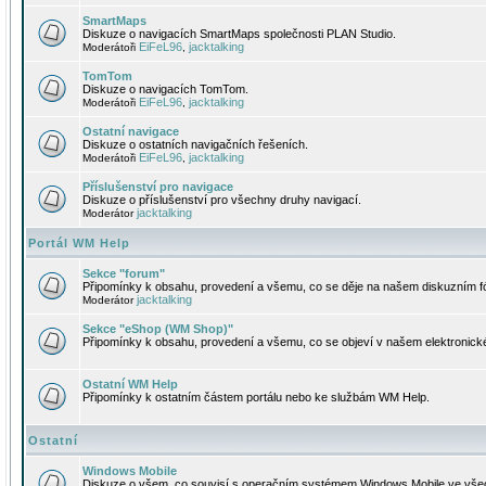
SmartMaps
Diskuze o navigacích SmartMaps společnosti PLAN Studio.
EiFeL96
jacktalking
Moderátoři
,
TomTom
Diskuze o navigacích TomTom.
EiFeL96
jacktalking
Moderátoři
,
Ostatní navigace
Diskuze o ostatních navigačních řešeních.
EiFeL96
jacktalking
Moderátoři
,
Příslušenství pro navigace
Diskuze o příslušenství pro všechny druhy navigací.
jacktalking
Moderátor
Portál WM Help
Sekce "forum"
Připomínky k obsahu, provedení a všemu, co se děje na našem diskuzním f
jacktalking
Moderátor
Sekce "eShop (WM Shop)"
Připomínky k obsahu, provedení a všemu, co se objeví v našem elektronic
Ostatní WM Help
Připomínky k ostatním částem portálu nebo ke službám WM Help.
Ostatní
Windows Mobile
Diskuze o všem, co souvisí s operačním systémem Windows Mobile ve všec