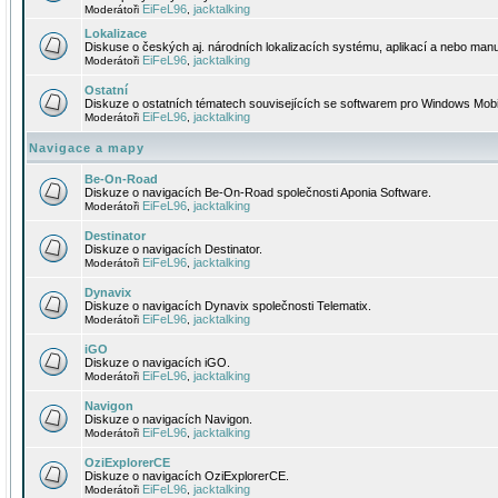
EiFeL96
jacktalking
Moderátoři
,
Lokalizace
Diskuse o českých aj. národních lokalizacích systému, aplikací a nebo manu
EiFeL96
jacktalking
Moderátoři
,
Ostatní
Diskuze o ostatních tématech souvisejících se softwarem pro Windows Mobi
EiFeL96
jacktalking
Moderátoři
,
Navigace a mapy
Be-On-Road
Diskuze o navigacích Be-On-Road společnosti Aponia Software.
EiFeL96
jacktalking
Moderátoři
,
Destinator
Diskuze o navigacích Destinator.
EiFeL96
jacktalking
Moderátoři
,
Dynavix
Diskuze o navigacích Dynavix společnosti Telematix.
EiFeL96
jacktalking
Moderátoři
,
iGO
Diskuze o navigacích iGO.
EiFeL96
jacktalking
Moderátoři
,
Navigon
Diskuze o navigacích Navigon.
EiFeL96
jacktalking
Moderátoři
,
OziExplorerCE
Diskuze o navigacích OziExplorerCE.
EiFeL96
jacktalking
Moderátoři
,