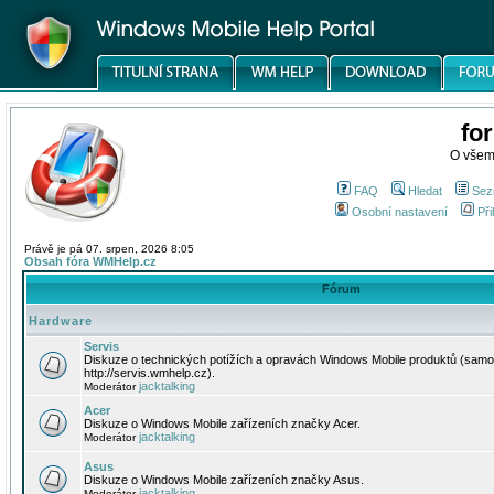
fo
O všem
FAQ
Hledat
Sez
Osobní nastavení
Při
Právě je pá 07. srpen, 2026 8:05
Obsah fóra WMHelp.cz
Fórum
Hardware
Servis
Diskuze o technických potížích a opravách Windows Mobile produktů (samo
http://servis.wmhelp.cz).
jacktalking
Moderátor
Acer
Diskuze o Windows Mobile zařízeních značky Acer.
jacktalking
Moderátor
Asus
Diskuze o Windows Mobile zařízeních značky Asus.
jacktalking
Moderátor