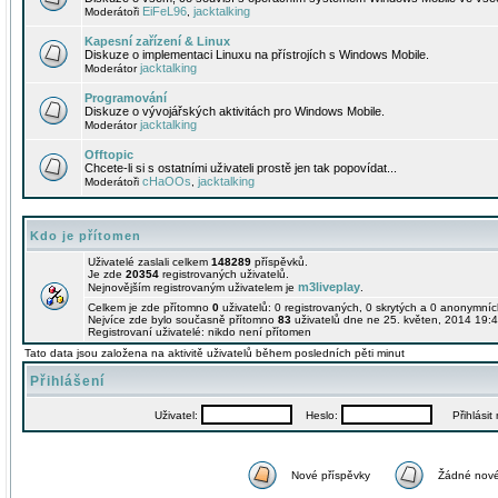
EiFeL96
jacktalking
Moderátoři
,
Kapesní zařízení & Linux
Diskuze o implementaci Linuxu na přístrojích s Windows Mobile.
jacktalking
Moderátor
Programování
Diskuze o vývojářských aktivitách pro Windows Mobile.
jacktalking
Moderátor
Offtopic
Chcete-li si s ostatními uživateli prostě jen tak popovídat...
cHaOOs
jacktalking
Moderátoři
,
Kdo je přítomen
Uživatelé zaslali celkem
148289
příspěvků.
Je zde
20354
registrovaných uživatelů.
m3liveplay
Nejnovějším registrovaným uživatelem je
.
Celkem je zde přítomno
0
uživatelů: 0 registrovaných, 0 skrytých a 0 anonymní
Nejvíce zde bylo současně přítomno
83
uživatelů dne ne 25. květen, 2014 19:4
Registrovaní uživatelé: nikdo není přítomen
Tato data jsou založena na aktivitě uživatelů během posledních pěti minut
Přihlášení
Uživatel:
Heslo:
Přihlásit m
Nové příspěvky
Žádné nové