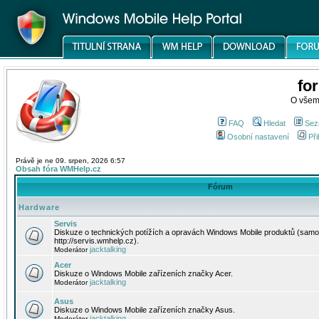
fo
O všem
FAQ
Hledat
Sez
Osobní nastavení
Při
Právě je ne 09. srpen, 2026 6:57
Obsah fóra WMHelp.cz
Fórum
Hardware
Servis
Diskuze o technických potížích a opravách Windows Mobile produktů (samo
http://servis.wmhelp.cz).
jacktalking
Moderátor
Acer
Diskuze o Windows Mobile zařízeních značky Acer.
jacktalking
Moderátor
Asus
Diskuze o Windows Mobile zařízeních značky Asus.
jacktalking
Moderátor