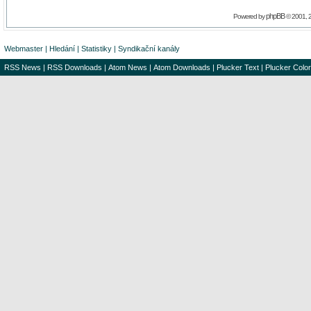
phpBB
Powered by
© 2001, 
Webmaster
|
Hledání
|
Statistiky
|
Syndikační kanály
RSS News
|
RSS Downloads
|
Atom News
|
Atom Downloads
|
Plucker Text
|
Plucker Color