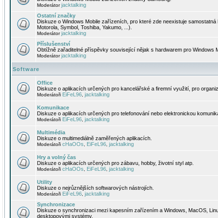
jacktalking
Moderátor
Ostatní značky
Diskuze o Windows Mobile zařízeních, pro které zde neexistuje samostatná 
Motorola, Symbol, Toshiba, Yakumo, ...).
jacktalking
Moderátor
Příslušenství
Obtížně zařaditelné příspěvky související nějak s hardwarem pro Windows M
jacktalking
Moderátor
Software
Office
Diskuze o aplikacích určených pro kancelářské a firemní využití, pro organiz
EiFeL96
jacktalking
Moderátoři
,
Komunikace
Diskuze o aplikacích určených pro telefonování nebo elektronickou komunika
EiFeL96
jacktalking
Moderátoři
,
Multimédia
Diskuze o multimediálně zaměřených aplikacích.
cHaOOs
EiFeL96
jacktalking
Moderátoři
,
,
Hry a volný čas
Diskuze o aplikacích určených pro zábavu, hobby, životní styl atp.
cHaOOs
EiFeL96
jacktalking
Moderátoři
,
,
Utility
Diskuze o nejrůznějších softwarových nástrojích.
EiFeL96
jacktalking
Moderátoři
,
Synchronizace
Diskuze o synchronizaci mezi kapesním zařízením a Windows, MacOS, Linux
desktopovými systémy.