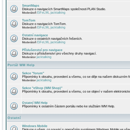
SmartMaps
Diskuze o navigacích SmartMaps společnosti PLAN Studio.
EiFeL96
jacktalking
Moderátoři
,
TomTom
Diskuze o navigacích TomTom.
EiFeL96
jacktalking
Moderátoři
,
Ostatní navigace
Diskuze o ostatních navigačních řešeních.
EiFeL96
jacktalking
Moderátoři
,
Příslušenství pro navigace
Diskuze o příslušenství pro všechny druhy navigací.
jacktalking
Moderátor
Portál WM Help
Sekce "forum"
Připomínky k obsahu, provedení a všemu, co se děje na našem diskuzním f
jacktalking
Moderátor
Sekce "eShop (WM Shop)"
Připomínky k obsahu, provedení a všemu, co se objeví v našem elektronic
Ostatní WM Help
Připomínky k ostatním částem portálu nebo ke službám WM Help.
Ostatní
Windows Mobile
Diskuze o všem, co souvisí s operačním systémem Windows Mobile ve všec