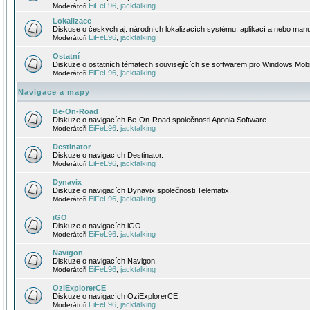
EiFeL96
jacktalking
Moderátoři
,
Lokalizace
Diskuse o českých aj. národních lokalizacích systému, aplikací a nebo manu
EiFeL96
jacktalking
Moderátoři
,
Ostatní
Diskuze o ostatních tématech souvisejících se softwarem pro Windows Mobi
EiFeL96
jacktalking
Moderátoři
,
Navigace a mapy
Be-On-Road
Diskuze o navigacích Be-On-Road společnosti Aponia Software.
EiFeL96
jacktalking
Moderátoři
,
Destinator
Diskuze o navigacích Destinator.
EiFeL96
jacktalking
Moderátoři
,
Dynavix
Diskuze o navigacích Dynavix společnosti Telematix.
EiFeL96
jacktalking
Moderátoři
,
iGO
Diskuze o navigacích iGO.
EiFeL96
jacktalking
Moderátoři
,
Navigon
Diskuze o navigacích Navigon.
EiFeL96
jacktalking
Moderátoři
,
OziExplorerCE
Diskuze o navigacích OziExplorerCE.
EiFeL96
jacktalking
Moderátoři
,