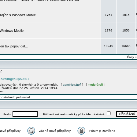
rojích s Windows Mobile.
1761
1815
 Windows Mobile.
1779
1856
 jen tak popovídat...
10945
16665
Časy u
ků.
okfungroup50501
e
.
egistrovaných, 0 skrytých a 0 anonymních. [
administrátoři
] [
moderátoři
]
uživatelů dne ne 25. květen, 2014 19:44.
men
posledních pěti minut
Heslo:
Přihlásit mě automaticky při každé návštěvě
Nové příspěvky
Žádné nové příspěvky
Fórum je zamčeno