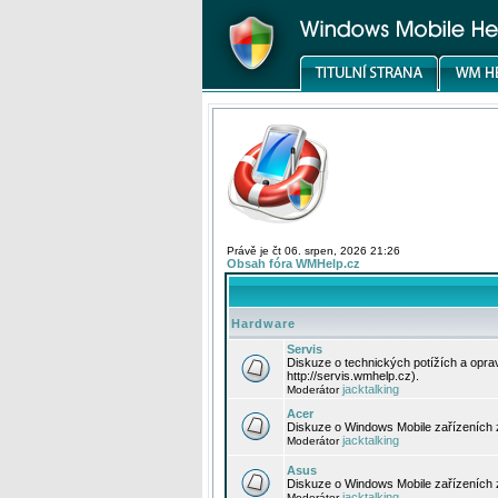
Právě je čt 06. srpen, 2026 21:26
Obsah fóra WMHelp.cz
Hardware
Servis
Diskuze o technických potížích a opr
http://servis.wmhelp.cz).
jacktalking
Moderátor
Acer
Diskuze o Windows Mobile zařízeních 
jacktalking
Moderátor
Asus
Diskuze o Windows Mobile zařízeních
jacktalking
Moderátor