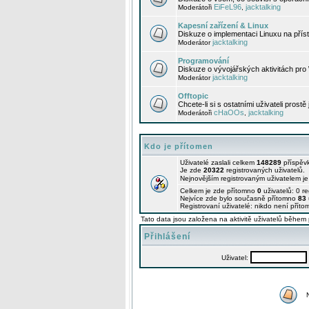
EiFeL96
jacktalking
Moderátoři
,
Kapesní zařízení & Linux
Diskuze o implementaci Linuxu na příst
jacktalking
Moderátor
Programování
Diskuze o vývojářských aktivitách pro
jacktalking
Moderátor
Offtopic
Chcete-li si s ostatními uživateli prostě
cHaOOs
jacktalking
Moderátoři
,
Kdo je přítomen
Uživatelé zaslali celkem
148289
příspěv
Je zde
20322
registrovaných uživatelů.
Nejnovějším registrovaným uživatelem j
Celkem je zde přítomno
0
uživatelů: 0 r
Nejvíce zde bylo současně přítomno
83
Registrovaní uživatelé: nikdo není příto
Tato data jsou založena na aktivitě uživatelů během 
Přihlášení
Uživatel: