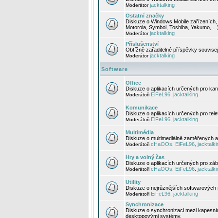
jacktalking
Moderátor
Ostatní značky
Diskuze o Windows Mobile zařízeních, 
Motorola, Symbol, Toshiba, Yakumo, ...
jacktalking
Moderátor
Příslušenství
Obtížně zařaditelné příspěvky souvise
jacktalking
Moderátor
Software
Office
Diskuze o aplikacích určených pro kanc
EiFeL96
jacktalking
Moderátoři
,
Komunikace
Diskuze o aplikacích určených pro tel
EiFeL96
jacktalking
Moderátoři
,
Multimédia
Diskuze o multimediálně zaměřených ap
cHaOOs
EiFeL96
jacktalki
Moderátoři
,
,
Hry a volný čas
Diskuze o aplikacích určených pro zába
cHaOOs
EiFeL96
jacktalki
Moderátoři
,
,
Utility
Diskuze o nejrůznějších softwarových n
EiFeL96
jacktalking
Moderátoři
,
Synchronizace
Diskuze o synchronizaci mezi kapesní
desktopovými systémy.