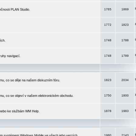
čnosti PLAN Studio.
1765
1869
1772
1823
ích.
1748
1788
ruhy navigací.
1748
1789
mu, co se děje na našem diskuzním fóru.
1823
2034
mu, co se objeví v našem elektronickém obchodu.
1750
1800
 nebo ke službám WM Help.
1878
1983
ím systémem Windows Mobile ve všech jeho verzích.
1980
2143