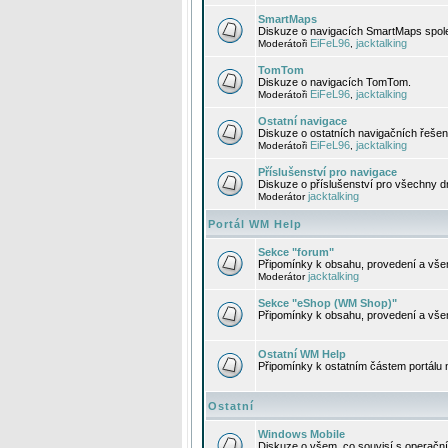
SmartMaps
Diskuze o navigacích SmartMaps spole
EiFeL96
jacktalking
Moderátoři
,
TomTom
Diskuze o navigacích TomTom.
EiFeL96
jacktalking
Moderátoři
,
Ostatní navigace
Diskuze o ostatních navigačních řešen
EiFeL96
jacktalking
Moderátoři
,
Příslušenství pro navigace
Diskuze o příslušenství pro všechny d
jacktalking
Moderátor
Portál WM Help
Sekce "forum"
Připomínky k obsahu, provedení a vše
jacktalking
Moderátor
Sekce "eShop (WM Shop)"
Připomínky k obsahu, provedení a vše
Ostatní WM Help
Připomínky k ostatním částem portálu
Ostatní
Windows Mobile
Diskuze o všem, co souvisí s operačn