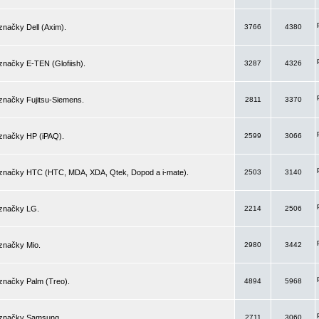
značky Dell (Axim).
3766
4380
značky E-TEN (Glofiish).
3287
4326
značky Fujitsu-Siemens.
2811
3370
 značky HP (iPAQ).
2599
3066
 značky HTC (HTC, MDA, XDA, Qtek, Dopod a i-mate).
2503
3140
 značky LG.
2214
2506
značky Mio.
2980
3442
značky Palm (Treo).
4894
5968
 značky Samsung.
2711
3060