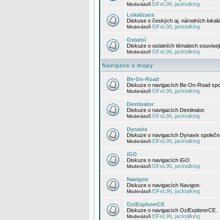
EiFeL96
jacktalking
Moderátoři
,
Lokalizace
Diskuse o českých aj. národních lokal
EiFeL96
jacktalking
Moderátoři
,
Ostatní
Diskuze o ostatních tématech souvisej
EiFeL96
jacktalking
Moderátoři
,
Navigace a mapy
Be-On-Road
Diskuze o navigacích Be-On-Road spol
EiFeL96
jacktalking
Moderátoři
,
Destinator
Diskuze o navigacích Destinator.
EiFeL96
jacktalking
Moderátoři
,
Dynavix
Diskuze o navigacích Dynavix společno
EiFeL96
jacktalking
Moderátoři
,
iGO
Diskuze o navigacích iGO.
EiFeL96
jacktalking
Moderátoři
,
Navigon
Diskuze o navigacích Navigon.
EiFeL96
jacktalking
Moderátoři
,
OziExplorerCE
Diskuze o navigacích OziExplorerCE.
EiFeL96
jacktalking
Moderátoři
,