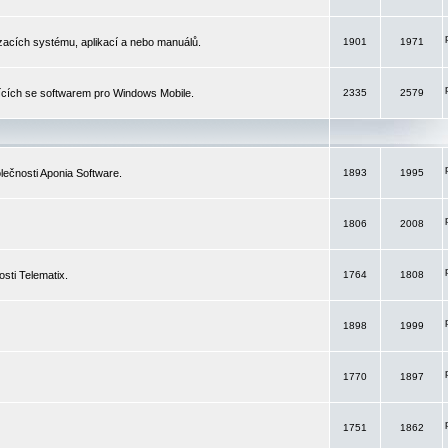
izacích systému, aplikací a nebo manuálů.
1901
1971
ících se softwarem pro Windows Mobile.
2335
2579
ečnosti Aponia Software.
1893
1995
1806
2008
sti Telematix.
1764
1808
1898
1999
1770
1897
1751
1862