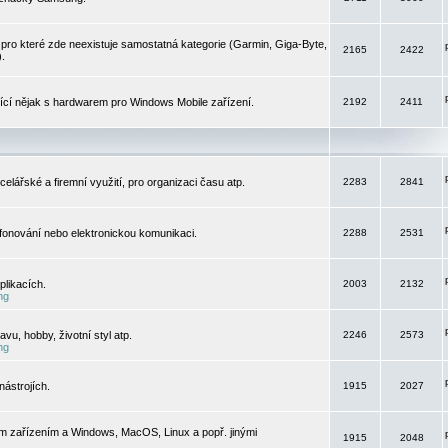
pro které zde neexistuje samostatná kategorie (Garmin, Giga-Byte,
2165
2422
).
jící nějak s hardwarem pro Windows Mobile zařízení.
2192
2411
elářské a firemní využití, pro organizaci času atp.
2283
2841
efonování nebo elektronickou komunikaci.
2288
2531
likacích.
2003
2132
ng
vu, hobby, životní styl atp.
2246
2573
ng
ástrojích.
1915
2027
m zařízením a Windows, MacOS, Linux a popř. jinými
1915
2048