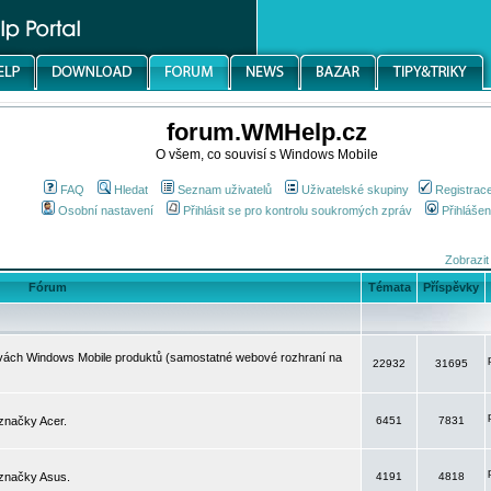
forum.WMHelp.cz
O všem, co souvisí s Windows Mobile
FAQ
Hledat
Seznam uživatelů
Uživatelské skupiny
Registrac
Osobní nastavení
Přihlásit se pro kontrolu soukromých zpráv
Přihlášen
Zobrazit
Fórum
Témata
Příspěvky
avách Windows Mobile produktů (samostatné webové rozhraní na
22932
31695
značky Acer.
6451
7831
 značky Asus.
4191
4818